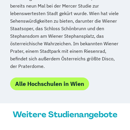
bereits neun Mal bei der Mercer Studie zur
Tourismusmanagement
UX Design
lebenswertesten Stadt gekürt wurde. Wien hat viele
Umweltingenieurwesen
Vertragsrecht
Sehenswürdigkeiten zu bieten, darunter die Wiener
Wirtschaftsinformatik (DE/EN)
Staatsoper, das Schloss Schönbrunn und den
Wirtschaftsingenieurwesen
Stephansdom am Wiener Stephansplatz, das
Wirtschaftsingenieurwesen Medizintechnik
österreichische Wahrzeichen. Im bekannten Wiener
Prater, einem Stadtpark mit einem Riesenrad,
Wirtschaftspsychologie (DE/EN)
befindet sich außerdem Österreichs größte Disco,
Wirtschaftsrecht
Ökonom/in
der Praterdome.
Alle Hochschulen in Wien
Weitere Studienangebote