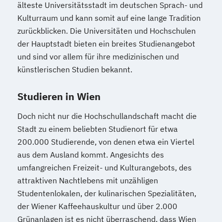
älteste Universitätsstadt im deutschen Sprach- und
Public Management
Kulturraum und kann somit auf eine lange Tradition
Public Management für
zurückblicken. Die Universitäten und Hochschulen
Verwaltungsfachangestellte
der Hauptstadt bieten ein breites Studienangebot
Public Relations und Kommunikation
und sind vor allem für ihre medizinischen und
Pädagogik
Pädagogik
künstlerischen Studien bekannt.
Bildungsberatung und Leitung
Studieren in Wien
Robotics (DE/EN)
Social Media
Software Engineering (EN)
Doch nicht nur die Hochschullandschaft macht die
Softwareentwicklung (DE/EN)
Stadt zu einem beliebten Studienort für etwa
Soziale Arbeit
200.000 Studierende, von denen etwa ein Viertel
Soziale Arbeit Schwerpunkt Kinder und
aus dem Ausland kommt. Angesichts des
Jugendliche
umfangreichen Freizeit- und Kulturangebots, des
Sozialmanagement
attraktiven Nachtlebens mit unzähligen
Studentenlokalen, der kulinarischen Spezialitäten,
Sozialpädagogik und Inklusion
der Wiener Kaffeehauskultur und über 2.000
Sportmanagement
Grünanlagen ist es nicht überraschend, dass Wien
Supply Chain Management