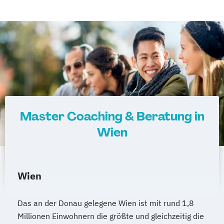
Mediendesign
Medieninformatik
Medienmanagement
Medizinische Informatik
Medizintechnik
Modemanagement
Nachhaltiges Management
New Work
Online Marketing
Online Marketing (DE/EN)
Personalentwicklung
Master Coaching & Beratung in
Personalmanagement
Wien
Personalmanagement (DE/EN)
Pflege
Pflegemanagement
Pflegepädagogik
Physiotherapie
Wien
Product Management (DE/EN)
Produktdesign
Das an der Donau gelegene Wien ist mit rund 1,8
Projektmanagement (DE/EN)
Millionen Einwohnern die größte und gleichzeitig die
Psychologie
Public Health