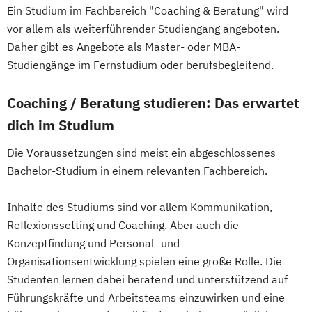
Ein Studium im Fachbereich "Coaching & Beratung" wird
Growth Hacking for Entrepreneurs (DE/EN)
vor allem als weiterführender Studiengang angeboten.
Heilpädagogik
Daher gibt es Angebote als Master- oder MBA-
Heilpädagogik und Inklusion
Studiengänge im Fernstudium oder berufsbegleitend.
Heilpädagogik/Inklusionspädagogik
Hotelmanagement (DE/EN)
Coaching / Beratung studieren: Das erwartet
IT-Betriebswirt/in
IT-Management
dich im Studium
Immobilienmanagement
Die Voraussetzungen sind meist ein abgeschlossenes
Immobilienmanagement für
Bachelor-Studium in einem relevanten Fachbereich.
Immobilienkaufleute
Immobilienwirtschaft
Informatik
Inhalte des Studiums sind vor allem Kommunikation,
Information Technology Management
Reflexionssetting und Coaching. Aber auch die
(DE/EN)
Konzeptfindung und Personal- und
Innovation and Entrepreneurship (DE/EN)
Organisationsentwicklung spielen eine große Rolle. Die
International Healthcare Management
Studenten lernen dabei beratend und unterstützend auf
(DE/EN)
Führungskräfte und Arbeitsteams einzuwirken und eine
International Management (DE/EN)