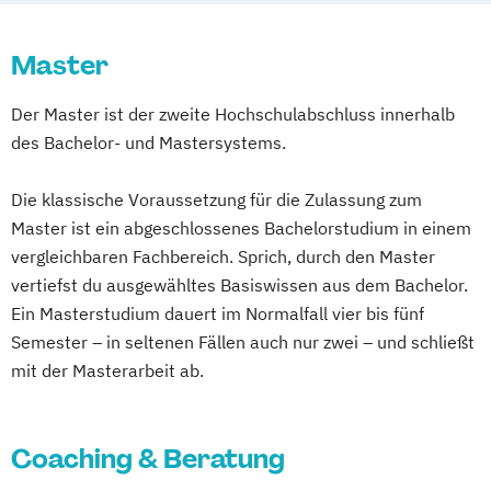
Hypnosystemische Beratung und
Erwachsenenbildung
Interventionen
Master
Beratung und Personalentwicklung
Kinder- und Jugendlichenpsychotherapie
Eventmanagement
Facility Management
Kunsttherapie
Psychologie
Psychologie
Der Master ist der zweite Hochschulabschluss innerhalb
Finance
Psychotherapeutisches Propädeutikum
des Bachelor- und Mastersystems.
Accounting und Taxation (DE/EN)
Psychotherapiewissenschaft
Finanzmanagement
Psychotherapy Science
Die klassische Voraussetzung für die Zulassung zum
Finanzmanagement für Bankkaufleute
Rechtswissenschaften
Master ist ein abgeschlossenes Bachelorstudium in einem
Fintech
Fitnessökonomie
Game Design
Studiengang Bachelor Humanmedizin (in
vergleichbaren Fachbereich. Sprich, durch den Master
Gartenbau
General Management
den Vertiefungsrichtungen Human- und
vertiefst du ausgewähltes Basiswissen aus dem Bachelor.
Gerontologie
Zahnmedizin)
Ein Masterstudium dauert im Normalfall vier bis fünf
Gesundheits- und Pflegepädagogik
Zahnmedizin
Semester – in seltenen Fällen auch nur zwei – und schließt
Gesundheitsmanagement
mit der Masterarbeit ab.
Gesundheitspsychologie
Gesundheitspädagogik
Coaching & Beratung
Gesundheitsökonomie
Growth Hacking
Growth Hacking (DE/EN)