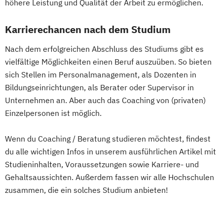
höhere Leistung und Qualität der Arbeit zu ermöglichen.
Internationales Marketing
Journalismus und digitale Kommunikation
Karrierechancen nach dem Studium
Kindheitspädagogik
Nach dem erfolgreichen Abschluss des Studiums gibt es
Kindheitspädagogik für Erzieher:innen
vielfältige Möglichkeiten einen Beruf auszuüben. So bieten
Kommunikationsdesign
sich Stellen im Personalmanagement, als Dozenten in
Kommunikationspsychologie
Bildungseinrichtungen, als Berater oder Supervisor in
Kultur- und Medienpädagogik
Unternehmen an. Aber auch das Coaching von (privaten)
Logistikmanagement
Logopädie
Einzelpersonen ist möglich.
Machine Learning (EN)
Management (DE/EN)
Marketing
Wenn du Coaching / Beratung studieren möchtest, findest
Marketing und digitale Medien
du alle wichtigen Infos in unserem ausführlichen Artikel mit
Studieninhalten, Voraussetzungen sowie Karriere- und
Marketingmanagement
Maschinenbau
Gehaltsaussichten. Außerdem fassen wir alle Hochschulen
Master of Business Administration (DE/EN)
zusammen, die ein solches Studium anbieten!
Mechatronik
Mediation und Konfliktmanagement