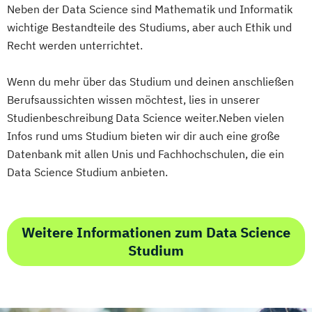
Neben der Data Science sind Mathematik und Informatik
Medizinische Informatik
Medizintechnik
wichtige Bestandteile des Studiums, aber auch Ethik und
Modemanagement
Recht werden unterrichtet.
Nachhaltiges Management
New Work
Online Marketing
Wenn du mehr über das Studium und deinen anschließen
Online Marketing (DE/EN)
Berufsaussichten wissen möchtest, lies in unserer
Personalentwicklung
Studienbeschreibung Data Science weiter.Neben vielen
Personalmanagement
Infos rund ums Studium bieten wir dir auch eine große
Personalmanagement (DE/EN)
Pflege
Datenbank mit allen Unis und Fachhochschulen, die ein
Pflegemanagement
Pflegepädagogik
Data Science Studium anbieten.
Physiotherapie
Product Management (DE/EN)
Produktdesign
Weitere Informationen zum Data Science
Projektmanagement (DE/EN)
Studium
Psychologie
Public Health
Public Management
Public Management für