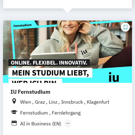
IU Fernstudium
Wien
Graz
Linz
Innsbruck
Klagenfurt
Fernstudium
Fernlehrgang
AI in Business (EN)
AR/VR/XR Development & Design