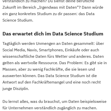
verständlich zu machen? Du siehst deine berufliche
Kampagnenmanagement
Nachhaltige Umwelt- und
Kindheitspädagogik
Urban Tourism & Visitor Economy
Zukunft im Bereich „Irgendwas mit Daten“? Dann würde
Strategisches Sicherheitsmanagement
Bioprozesstechnik
Kindheitspädagogik für Erzieher:innen
Management
ein ganz konkretes Studium zu dir passen: das Data
Sustainable Finance & Digital
Projekt und Prozessmanagement
Kommunikationsdesign
Science Studium.
Transformation (EN)
Quantum Engineering
Kommunikationspsychologie
Training & Sport
Robotics Engineering
Kultur- und Medienpädagogik
Das erwartet dich im Data Science Studium
Vorbereitungslehrgang Bachelor (Studieren
Rolling Stock Engineering
Logistikmanagement
Logopädie
ohne Matura)
Tagtäglich werden Unmengen an Daten gesammelt: über
Software Engineering
Sports Technology
Machine Learning (EN)
Wirtschaftsberatung
Social Media, Navis, Smartphones, Einkäufe oder auch
Tissue Engineering and Regenerative
Management (DE/EN)
Marketing
wissenschaftliche Daten fürs Wetter und anderes. Daten
Wirtschaftsingenieur
Medicine
Marketing und digitale Medien
gelten als wertvolle Ressource. Das Problem: Es gibt sie in
Wirtschaftskriminalität & Cyber Crime
User Experience Management
Marketingmanagement
Maschinenbau
Massen, aber zu wenig Fachkräfte, die sie lesen und
Wasserstofftechnik
Web-Development
Master of Business Administration (DE/EN)
auswerten können. Das Data Science Studium ist die
Wirtschaftsinformatik
Antwort auf den Fachkräftemangel und eine noch recht
Ökotoxikologie & Umweltmanagement
Mechatronik
junge Disziplin.
Mediation und Konfliktmanagement
Du lernst alles, was du brauchst, um Daten beispielsweise
Mediendesign
Medieninformatik
für Unternehmen verständlich zugänglich zu machen.
Medienmanagement