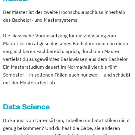
Mechatronik - Mikrosystemtechnik
Wirtschaftsingenieurwesen
Industrial Engineering & Business
Heilpädagogik und Inklusion
International MBA in Management &
MedTech – Functional Imaging
Wirtschaftsingenieurwesen
Der Master ist der zweite Hochschulabschluss innerhalb
Informatik
Heilpädagogik/Inklusionspädagogik
Communications
Conventional & Ion Radiotherapy (EN)
des Bachelor- und Mastersystems.
Energiesysteme mit Erneuerbaren Energien
Informations- und
Hotelmanagement (DE/EN)
Journalismus & Medienmanagement
Nachhaltige Produktion &
Kommunikationssysteme
IT-Betriebswirt/in
IT-Management
Journalismus & Neue Medien
Kreislaufwirtschaft
Die klassische Voraussetzung für die Zulassung zum
Wirtschaftspsychologie
Innovations- und Technologiemanagement
Immobilienmanagement
Kommunikations- und Betriebspsychologie
Personal
Organisation & Strategie
Master ist ein abgeschlossenes Bachelorstudium in einem
Immobilienmanagement für
vergleichbaren Fachbereich. Sprich, durch den Master
Polizeiliche Führung
Praxisanleitung
Internationales Wirtschaftsingenieurwesen
Immobilienkaufleute
Kommunikationsmanagement
vertiefst du ausgewähltes Basiswissen aus dem Bachelor.
Produktmarketing & Projektmanagement
Immobilienwirtschaft
Informatik
Kommunikationswirtschaft
Ein Masterstudium dauert im Normalfall vier bis fünf
Pädagogisch-Didaktischer Lehrgang für
Internet of Things und intelligente Systeme
Information Technology Management
Marketing & Sales
Semester – in seltenen Fällen auch nur zwei – und schließt
Lehrende des Exekutivdienstes
(DE/EN)
mit der Masterarbeit ab.
Marketing- & Salesmanagement
Radiologietechnologie
Klimabewusste Gebäudetechnik
Innovation and Entrepreneurship (DE/EN)
Organisations- & Personalentwicklung
Regenerative Energiesysteme &
Leistungselektronik
Maschinenbau
International Healthcare Management
Personalmanagement
technisches Energiemanagement
Data Science
Maschinenbau - Digitalisierte
(DE/EN)
Tourismus-Management
Robotik
Produktentwicklung & Simulation
International Management (DE/EN)
Unternehmensführung – Entrepreneurship
Softwaretechnik & Digitaler Systembau
Du kannst von Datensätzen, Tabellen und Statistiken nicht
Mechatronik und Robotik
Internationales Marketing
Unternehmensführung – Entrepreneurship
Strategisches Marketing &
genug bekommen? Und du hast die Gabe, sie anderen
Medical Engineering & eHealth
Journalismus und digitale Kommunikation
(Bilingual)