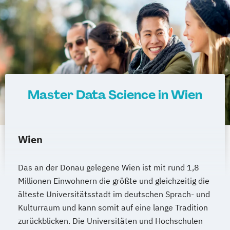
Verwaltungsfachangestellte
Public Relations und Kommunikation
Pädagogik
Pädagogik
Bildungsberatung und Leitung
Robotics (DE/EN)
Social Media
Software Engineering (EN)
Master Data Science in Wien
Softwareentwicklung (DE/EN)
Soziale Arbeit
Soziale Arbeit Schwerpunkt Kinder und
Wien
Jugendliche
Sozialmanagement
Das an der Donau gelegene Wien ist mit rund 1,8
Sozialpädagogik und Inklusion
Millionen Einwohnern die größte und gleichzeitig die
Sportmanagement
älteste Universitätsstadt im deutschen Sprach- und
Supply Chain Management
Kulturraum und kann somit auf eine lange Tradition
Tourismusmanagement
UX Design
zurückblicken. Die Universitäten und Hochschulen
Umweltingenieurwesen
Vertragsrecht