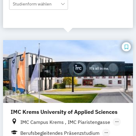
Studienform wählen
IMC Krems University of Applied Sciences
IMC Campus Krems
IMC Piaristengasse
IMC Gozzoburg
Berufsbegleitendes Präsenzstudium