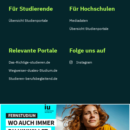
Für Studierende
Für Hochschulen
Übersicht Studienportale
Mediadaten
Übersicht Studienportale
Relevante Portale
Folge uns auf
Das-Richtige-studieren.de
Instagram
Wegweiser-duales-Studium.de
Studieren-berufsbegleitend.de
© Copyright 2026, TarGroup Media GmbH
Impressum
Über
Datenschutzerklärung
Nutzungsbedingungen
Barrier