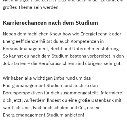
Strategisches Marketing &
großes Thema sein werden.
Kampagnenmanagement
Strategisches Sicherheitsmanagement
Karrierechancen nach dem Studium
Sustainable Finance & Digital
Neben dem fachlichen Know-how wie Energietechnik oder
Transformation (EN)
Energieeffizienz erhältst du auch Kompetenzen in
Training & Sport
Personalmanagement, Recht und Unternehmensführung.
Vorbereitungslehrgang Bachelor (Studieren
So kannst du nach dem Studium bestens vorbereitet in den
ohne Matura)
Job starten – die Berufsaussichten sind übrigens sehr gut!
Wirtschaftsberatung
Wirtschaftsingenieur
Wir haben alle wichtigen Infos rund um das
Wirtschaftskriminalität & Cyber Crime
Energiemanagement Studium und auch zu den
Berufsperspektiven für dich zusammengestellt. Informiere
dich jetzt! Außerdem findest du eine große Datenbank mit
sämtlich Unis, Fachhochschulen und Co., die ein
Energiemanagement Studium anbieten!