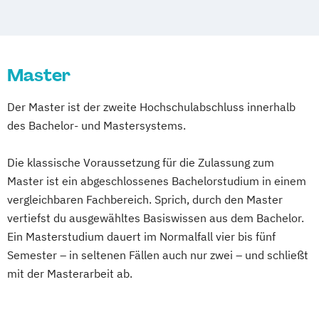
Consumer Research & Data Driven
Business Management
Marketing
Corporate Governance and Management
Controlling & Business Intelligence
Designing Digital Business
Film
Master
Diagnostischer Ultraschall – Sonographie
TV und Media
E-Commerce
Eco Design
Global Sales and Marketing
Der Master ist der zweite Hochschulabschluss innerhalb
Entrepreneurship & Applied Management
Handelsmanagement
des Bachelor- und Mastersystems.
Ergotherapie
Human Resources Management
Gesundheits- und Krankenpflege
Integrales Gebäude- und
Die klassische Voraussetzung für die Zulassung zum
Green Marketing &
Energiemanagement
Master ist ein abgeschlossenes Bachelorstudium in einem
Nachhaltigkeitskommunikation (DE/EN)
Management in Information and Business
vergleichbaren Fachbereich. Sprich, durch den Master
Health Care Informatics
Technologies
vertiefst du ausgewähltes Basiswissen aus dem Bachelor.
Immobilienmanagement
Informatik
Management und IT
Ein Masterstudium dauert im Normalfall vier bis fünf
Journalismus &
Marketing und Verkauf
Semester – in seltenen Fällen auch nur zwei – und schließt
Unternehmenskommunikation
mit der Masterarbeit ab.
Personalmanagement
Lebensmittel-Produktentwicklung &
Führung und Organisation
Ressourcenmanagement
Real Estate Management