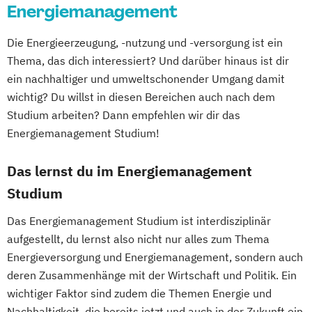
Energiemanagement
Logopädie
Mechatronik
Wirtschaftsingenieurwesen
Mechatronik - Mikrosystemtechnik
Die Energieerzeugung, -nutzung und -versorgung ist ein
MedTech – Functional Imaging
Thema, das dich interessiert? Und darüber hinaus ist dir
Conventional & Ion Radiotherapy (EN)
ein nachhaltiger und umweltschonender Umgang damit
Nachhaltige Produktion &
wichtig? Du willst in diesen Bereichen auch nach dem
Kreislaufwirtschaft
Studium arbeiten? Dann empfehlen wir dir das
Personal
Organisation & Strategie
Energiemanagement Studium!
Polizeiliche Führung
Praxisanleitung
Das lernst du im Energiemanagement
Produktmarketing & Projektmanagement
Pädagogisch-Didaktischer Lehrgang für
Studium
Lehrende des Exekutivdienstes
Das Energiemanagement Studium ist interdisziplinär
Radiologietechnologie
aufgestellt, du lernst also nicht nur alles zum Thema
Regenerative Energiesysteme &
Energieversorgung und Energiemanagement, sondern auch
technisches Energiemanagement
deren Zusammenhänge mit der Wirtschaft und Politik. Ein
Robotik
wichtiger Faktor sind zudem die Themen Energie und
Softwaretechnik & Digitaler Systembau
Nachhaltigkeit, die bereits jetzt und auch in der Zukunft ein