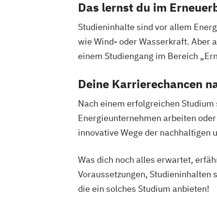
Das lernst du im Erneuer
Umweltsystemwissenschaften / Naturw
Technologie
Studieninhalte sind vor allem Ene
Verfahrenstechnik
Wasserkraft
wie Wind- oder Wasserkraft. Aber 
Wirtschaftsingenieurwesen-Bauwesen
einem Studiengang im Bereich „Ern
Wirtschaftsingenieurwesen-Maschine
Deine Karrierechancen n
Nach einem erfolgreichen Studium 
Energieunternehmen arbeiten oder
innovative Wege der nachhaltigen 
Was dich noch alles erwartet, erfä
Voraussetzungen, Studieninhalten 
die ein solches Studium anbieten!