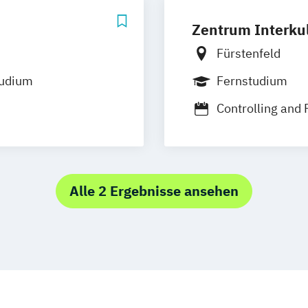
Zentrum Interkul
Fürstenfeld
tudium
Fernstudium
Controlling and 
Interkulturelle
Tourismusmana
ruktur
ktiver
Alle 2 Ergebnisse ansehen
aften