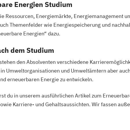
bare Energien Studium
issenschaften-
rgie Ressourcen, Energiemärkte, Energiemanagement un
auch Themenfelder wie Energiespeicherung und nachhal
euerbare Energien“ dazu.
nbau
ach dem Studium
stehen den Absolventen verschiedene Karrieremöglichke
 in Umweltorganisationen und Umweltämtern aber auch
und erneuerbaren Energie zu entwickeln.
hrst du in unserem ausführlichen Artikel zum Erneuerba
sowie Karriere- und Gehaltsaussichten. Wir fassen au