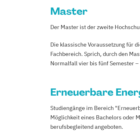
Doktoratsstudium der Technischen Wi
Master
Elektrotechnik
Elektrotechnik-Toning
Elektrotechnik-Wirtschaft
Geodäsie
Der Master ist der zweite Hochsch
Geomatics Science
Geosciences
Geospatial Technologies
Geowissensc
Die klassische Voraussetzung für d
Informatik
Informatik (Lehramt)
Fachbereich. Sprich, durch den Mas
Information and Computer Engineerin
Normalfall vier bis fünf Semester –
Maschinenbau
Mathematik
Molekula
Molekulare Mikrobiologie
Nachhaltig
New Austrian Tunneling Method Engin
Erneuerbare Ener
Paper and Pulp Technology
Pflanzenw
Physik
Softwareentwicklung-Wirtscha
Studiengänge im Bereich "Erneuerb
Space Sciences and Earth from Space
Möglichkeit eines Bachelors oder M
SpaceTech - Space Systems and Busine
berufsbegleitend angeboten.
Traffic Accident Research
Traffic Accident Research – Aviation Sa