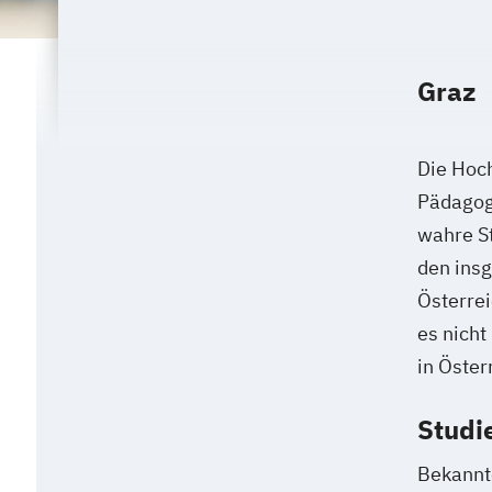
Graz
Die Hoch
Pädagog
wahre S
den ins
Österrei
es nicht
in Österr
Studi
Bekannte