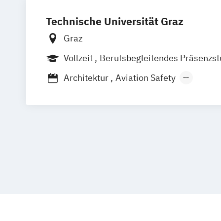
Technische Universität Graz
Graz
Vollzeit
Berufsbegleitendes Präsenzs
Architektur
Aviation Safety
Bauingenieurwissenschaften und
Wirtschaftsingenieurwesen
Bauingenieurwissenschaften – Infrast
Bauingenieurwissenschaften – Konstru
Ingenieurbau
Biochemie und Molekulare Biomedizin
Biomedical Engineering
Chemie
Cleanroom Technology
Darstellende Geometrie (Lehramt)
Doktoratsstudium der Naturwissensch