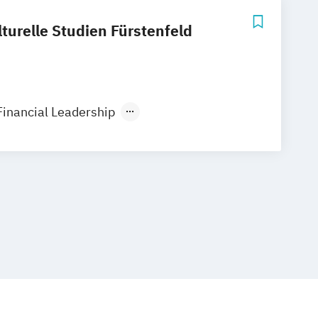
turelle Studien Fürstenfeld
Financial Leadership
 Germanistik
Photovoltaik
gement