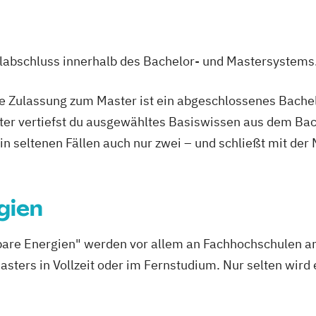
ssenschaften
enieur
ulabschluss innerhalb des Bachelor- und Mastersystems
haften
ie Zulassung zum Master ist ein abgeschlossenes Bache
ter vertiefst du ausgewähltes Basiswissen aus dem Bac
g
 in seltenen Fällen auch nur zwei – und schließt mit der
rbiologie
es Bauen
eering (NATM)
gien
issenschaften
ft
are Energien" werden vor allem an Fachhochschulen ang
asters in Vollzeit oder im Fernstudium. Nur selten wir
ss Engineering
fety