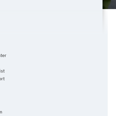
ter
ist
ort
em