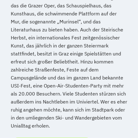
Romanistik (Italienisch)
das die Grazer Oper, das Schauspielhaus, das
Romanistik (Spanisch)
Kunsthaus, die schwimmende Plattform auf der
Romanistik Master (Französisch
Mur, die sogenannte „Murinsel“, und das
Italienisch
Spanisch)
Russisch
Literaturhaus zu bieten haben. Auch der Steirische
Russisch (Lehramt)
Slowenisch
Herbst, ein internationales Fest zeitgenössischer
Slowenisch (Lehramt)
Kunst, das jährlich in der ganzen Steiermark
stattfindet, besitzt in Graz einige Spielstätten und
South-Eastern European Studies
erfreut sich großer Beliebtheit. Hinzu kommen
Sozial- und Wirtschaftswissenschaften
zahlreiche Straßenfeste, Feste auf dem
Doktoratsstudium
Campusgelände und das im ganzen Land bekannte
Sozialpädagogik
Soziologie
USI-Fest, eine Open-Air-Studenten-Party mit mehr
Space Sciences and Earth from Space
als 20.000 Besuchern. Viele Studenten stürzen sich
Spanisch (Lehramt)
außerdem ins Nachtleben im Univiertel. Wer es eher
Spezialisierung Inklusive Pädagogik
ruhig angehen möchte, kann sich im Stadtpark oder
Spezialisierung Vertiefende Katholische
in den umliegenden Ski- und Wandergebieten vom
Religionspädagogik für die Primarstufe
Unialltag erholen.
(Lehramt)