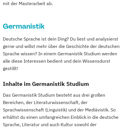
English and American Studies
mit der Masterarbeit ab.
Erdwissenschaften
Ernährung
Gesundheit und Konsum (Lehramt)
Germanistik
Erwachsenen- und Weiterbildung
Europäische Ethnologie
Deutsche Sprache ist dein Ding? Du liest und analysierst
Französisch (Lehramt)
gerne und willst mehr über die Geschichte der deutschen
Geisteswissenschaftliches Doktorat an der
Sprache wissen? In einem Germanistik Studium werden
URBI Fakultät
alle diese Interessen bedient und dein Wissensdurst
Gender Studies
Geographie
gestillt!
Geographie und Wirtschaftskunde
(Lehramt)
Inhalte im Germanistik Studium
Geosciences
Geospatial Technologies
Das Germanistik Studium besteht aus drei großen
Geowissenschaften
Germanistik
Bereichen, der Literaturwissenschaft, der
Geschichte
Sprachwissenschaft (Linguistik) und der Mediävistik. So
Geschichte des südöstlichen Europa
erhältst du einen umfangreichen Einblick in die deutsche
Geschichte
Sprache, Literatur und auch Kultur sowohl der