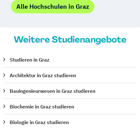
Sport- und Bewegungswissenschaften
Alle Hochschulen in Graz
Sprachwissenschaft
Sustainable Development
Technical Chemistry
Technical Physics
Weitere Studienangebote
Transkulturelle Kommunikation
Türkisch (Lehramt)
Umweltsystemwissenschaften –
Studieren in Graz
Betriebswirtschaft
Umweltsystemwissenschaften –
Architektur in Graz studieren
Geographie
Umweltsystemwissenschaften –
Bauingenieurwesen in Graz studieren
Nachhaltigkeitsorientiertes Management
Biochemie in Graz studieren
Umweltsystemwissenschaften –
Naturwissenschaften-Technologie
Biologie in Graz studieren
Umweltsystemwissenschaften –
Volkswirtschaftslehre