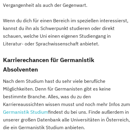
Sozialkunde und Politische Bildung
Vergangenheit als auch der Gegenwart.
(Lehramt)
Global Studies
Wenn du dich für einen Bereich im speziellen interessierst,
Global Studies on Management and
kannst du ihn als Schwerpunkt studieren oder direkt
Information Science (GLOMIS)
schauen, welche Uni einen eigenen Studiengang in
Literatur- oder Sprachwissenschaft anbietet.
Griechisch
Griechisch (Lehramt)
Grundlagen theologischer Wissenschaft
Karrierechancen für Germanistik
Inclusive Education
Industrial Ecology
Absolventen
Informatik (Lehramt)
Instrumentalmusikerziehung (Lehramt)
Nach dem Studium hast du sehr viele berufliche
Interdisziplinäre Geschlechterstudien
Möglichkeiten. Denn für Germanisten gibt es keine
Interdisziplinäres Doktorat an der URBI
bestimmte Branche. Alles, was du zu den
Fakultät
Karriereaussichten wissen musst und noch mehr Infos zum
Italienisch (Lehramt)
Germanistik Studium
findest du bei uns. Finde außerdem in
Jüdische Studien – Geschichte jüdischer
unserer großen Datenbank alle Universitäten in Österreich,
Kulturen
die ein Germanistik Studium anbieten.