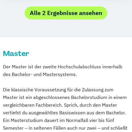
Biologie
Tourismusmanagement
Biologie und Umweltkunde (Lehramt)
Alle 2 Ergebnisse ansehen
Biotechnology
Bosnisch/Kroatisch/Serbisch (Lehramt)
Burgendlandkroatisch/Kroatisch (Lehramt)
Chemical and Pharmaceutical Engineering
Master
Chemie
Chemie (Lehramt)
Der Master ist der zweite Hochschulabschluss innerhalb
Cultural Sociology
des Bachelor- und Mastersystems.
Darstellende Geometrie (Lehramt)
Deutsch (Lehramt)
Die klassische Voraussetzung für die Zulassung zum
Deutsche Philologie des Mittelalters und
Master ist ein abgeschlossenes Bachelorstudium in einem
der Frühen Neuzeit
vergleichbaren Fachbereich. Sprich, durch den Master
Digitale Geisteswissenschaften
vertiefst du ausgewähltes Basiswissen aus dem Bachelor.
Dolmetschen
Economics
Ein Masterstudium dauert im Normalfall vier bis fünf
Englisch (Lehramt)
Semester – in seltenen Fällen auch nur zwei – und schließt