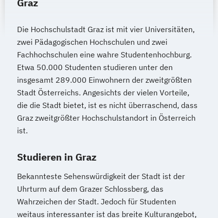
Graz
Naturwissenschaften Doktoratsstudium
Naturwissenschaftliches Doktorat an der
Die Hochschulstadt Graz ist mit vier Universitäten,
URBI Fakultät
zwei Pädagogischen Hochschulen und zwei
Pflanzenwissenschaften
Fachhochschulen eine wahre Studentenhochburg.
PhD Law and Politics
Etwa 50.000 Studenten studieren unter den
Pharmazeutische Wissenschaften
insgesamt 289.000 Einwohnern der zweitgrößten
Philosophie
Physics
Physik
Political
Stadt Österreichs. Angesichts der vielen Vorteile,
Economic and Legal Philosophy (PELP)
die die Stadt bietet, ist es nicht überraschend, dass
Politische und Empirische Ökonomik
Graz zweitgrößter Hochschulstandort in Österreich
Psychologie
ist.
Psychologie/Philosophie (Lehramt)
Pädagogik
Rechtswissenschaften
Studieren in Graz
Rechtswissenschaften Doktoratsstudium
Bekannteste Sehenswürdigkeit der Stadt ist der
Religionswissenschaft
Uhrturm auf dem Grazer Schlossberg, das
Religionswissenschaft Doktoratsstudium
Wahrzeichen der Stadt. Jedoch für Studenten
Romanistik (Französisch)
weitaus interessanter ist das breite Kulturangebot,