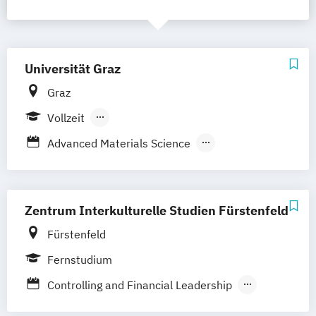
Universität Graz
Graz
Vollzeit
Berufsbegleitendes Präsenzstudium
Advanced Materials Science
Alte Geschichte und Altertumskunde
Angewandte Ethik
Angewandte Physische Geographie und
Zentrum Interkulturelle Studien Fürstenfeld
Gebirgsforschung
Fürstenfeld
Anglistik/Amerikanistik
Archäologie
Fernstudium
Betriebswirtschaft
Bewegung und Sport (Lehramt)
Controlling and Financial Leadership
Biochemie und Molekulare Biomedizin
Interkulturelle Germanistik
Photovoltaik