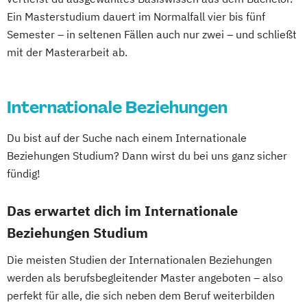
Legal Practice (Conflict Resolution) -
Ein Masterstudium dauert im Normalfall vier bis fünf
Master of Laws
Semester – in seltenen Fällen auch nur zwei – und schließt
mit der Masterarbeit ab.
Legal Studies
Management
Management and Leadership
Marketing
Master of Business Administration
Internationale Beziehungen
Media Communications
Multimodal Literacy for Global Impact
Du bist auf der Suche nach einem Internationale
Organizational Development
Beziehungen Studium? Dann wirst du bei uns ganz sicher
Procurement and Acquisitions
fündig!
Management
Psychology
Das erwartet dich im Internationale
Psychology with emphasis in Counseling
Beziehungen Studium
Psychology
Die meisten Studien der Internationalen Beziehungen
Public Administration
Public Relations
werden als berufsbegleitender Master angeboten – also
Religion and Global Society
perfekt für alle, die sich neben dem Beruf weiterbilden
Space System Operations Management