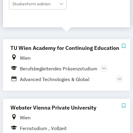
Studienform wählen
TU Wien Academy for Continuing Education
Wien
Berufsbegleitendes Präsenzstudium
Vollzeit
Advanced Technologies & Global
Berufsbegleitender Präsenzlehrgang
Leadership
Data Analytics & Operational Excellence
Engineering Management
Webster Vienna Private University
Environmental Technology & International
Wien
Affairs
Fernstudium
Vollzeit
Future Supply Chain Management