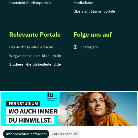
Übersicht Studienportale
Mediadaten
Umweltingenieurwesen
Vertragsrecht
Übersicht Studienportale
Wirtschaftsinformatik (DE/EN)
Wirtschaftsingenieurwesen
Wirtschaftsingenieurwesen Medizintechnik
Relevante Portale
Folge uns auf
Das-Richtige-studieren.de
Instagram
Wirtschaftspsychologie (DE/EN)
Wegweiser-duales-Studium.de
Wirtschaftsrecht
Ökonom/in
Studieren-berufsbegleitend.de
© Copyright 2026, TarGroup Media GmbH
Impressum
Über
Datenschutzerklärung
Nutzungsbedingungen
Barrier
uns
Infobroschüre anfordern
Zur Hochschule