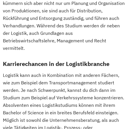
Umwelt- und Klimaschutztechnik
kümmern sich aber nicht nur um Planung und Organisation
Beratung und Personalentwicklung
Management
Werkstoffwissenschaft
von Produktionen, sie sind auch für Distribution,
Eventmanagement
Facility Management
Informationsdesign
Interaction Design
Rückführung und Entsorgung zuständig, und führen auch
Finance
International Industrial Management
Verhandlungen. Während des Studium werden dir neben
Accounting und Taxation (DE/EN)
International Supply Management
der Logistik, auch Grundlagen aus
Finanzmanagement
Journalismus und Public Relations (PR)
Betriebswirtschaftslehre, Management und Recht
Finanzmanagement für Bankkaufleute
Lebensmittel: Produkt- und
vermittelt.
Fintech
Fitnessökonomie
Game Design
Prozessentwicklung
Gartenbau
General Management
Karrierechancen in der Logistikbranche
Logopädie
Luftfahrt / Aviation
Gerontologie
Luftverkehrsmanagement
Logistik kann auch in Kombination mit anderen Fächern,
Gesundheits- und Pflegepädagogik
Management internationaler
wie zum Beispiel dem Transportmanagement studiert
Gesundheitsmanagement
Geschäftsprozesse
werden. Je nach Schwerpunkt, kannst du dich dann im
Gesundheitspsychologie
Massenspektrometrie und molekulare
Studium zum Beispiel auf Verkehrssysteme konzentrieren.
Gesundheitspädagogik
Analytik
Absolventen eines Logistikstudiums können mit ihrem
Gesundheitsökonomie
Growth Hacking
Media Design
Bachelor of Science in ein breites Berufsfeld einsteigen.
Growth Hacking (DE/EN)
Möglich ist sowohl die Unternehmensberatung, als auch
Medienkompetenz und Digital Literacy
Growth Hacking for Entrepreneurs (DE/EN)
viele Tätigkeiten im Logistik-, Prozess- oder
Mobile Software Development