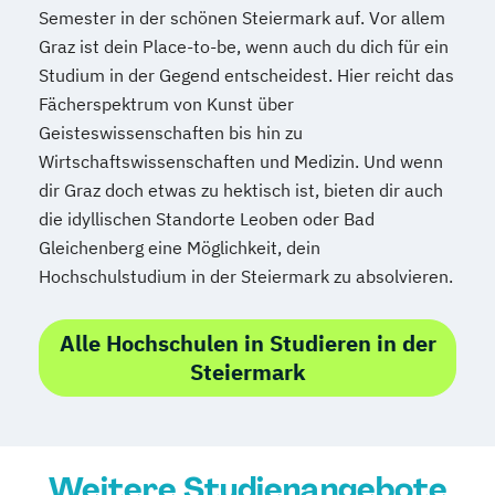
Semester in der schönen Steiermark auf. Vor allem
Medienmanagement
Graz ist dein Place-to-be, wenn auch du dich für ein
Medizinische Informatik
Medizintechnik
Studium in der Gegend entscheidest. Hier reicht das
Modemanagement
Fächerspektrum von Kunst über
Nachhaltiges Management
New Work
Geisteswissenschaften bis hin zu
Online Marketing
Wirtschaftswissenschaften und Medizin. Und wenn
Online Marketing (DE/EN)
dir Graz doch etwas zu hektisch ist, bieten dir auch
Personalentwicklung
die idyllischen Standorte Leoben oder Bad
Personalmanagement
Gleichenberg eine Möglichkeit, dein
Personalmanagement (DE/EN)
Pflege
Hochschulstudium in der Steiermark zu absolvieren.
Pflegemanagement
Pflegepädagogik
Physiotherapie
Alle Hochschulen in Studieren in der
Product Management (DE/EN)
Steiermark
Produktdesign
Projektmanagement (DE/EN)
Psychologie
Public Health
Weitere Studienangebote
Public Management