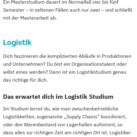
Industrielogistik
Ein Masterstudium dauert im Normalfall vier bis fünf
Digital Business (DE/EN)
General Management
International Petroleum Engineering
Semester – in seltenen Fällen auch nur zwei – und schließt
Digital Business Management
Gesundheits- und Krankenpflege
mit der Masterarbeit ab.
Kunststofftechnik
Digital Entrepreneurship
Digital Health
Gesundheitsinformatik / eHealth
Materialwissenschaften und
Digital Innovation and Intrapreneurship
Gesundheitsmanagement im Tourismus
Werkstofftechnologie
(DE/EN)
Logistik
Gesundheitsmanagement und Public
Metallurgie
Digital Product Management
Health
Metallurgie und Metallkreisläufe
Dich faszinieren die komplizierten Abläufe in Produktionen
Digital Transformation Management -
Gesundheitstourismus und
Montanmaschinenbau
Recyclingtechnik
und Unternehmen? Du bist ein Organisationstalent oder
Gesundheitswesen
Freizeitmanagement
Responsible Consumption and Production
willst eines werden? Dann ist ein Logistikstudium genau
Digitale Betriebswirtschaftslehre
Global Green and Social Business
Rohstoffgewinnung und Tunnelbau
das richtige für dich.
Digitale Transformation
Diätetik
Global Leadership and HR Management
Rohstoffingenieurwesen
E-Beratung in der Pädagogik
Global Strategic Decision Making
Rohstoffverarbeitung
Das erwartet dich im Logistik Studium
E-Commerce
Elektrotechnik
Hebammen
IT & Mobile Security
Safety and Disaster Management
Engineering (DE/EN)
Im Studium lernst du, wie man zwischenbetriebliche
IT Architecture
IT-Recht & Management
Sustainable Materials
Entrepreneurship (DE/EN)
Ergotherapie
Logistikketten, sogenannte „Supply Chains“ koordiniert,
Industrial Design
Sustainable Mineral and Metal Processing
oder den Warenbestand von Lagerhallen aufnimmt, so
Ernährungswissenschaften
Industrielle Mechatronik
Engineering
dass alles zur richtigen Zeit am richtigen Ort ist. Logistiker
Erwachsenenbildung
Industriewirtschaft / Industrial