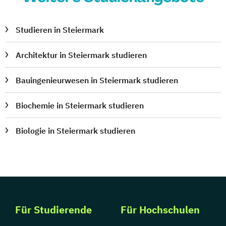
Public Management für
Verwaltungsfachangestellte
Studieren in Steiermark
Public Relations und Kommunikation
Pädagogik
Pädagogik
Architektur in Steiermark studieren
Bildungsberatung und Leitung
Robotics (DE/EN)
Social Media
Bauingenieurwesen in Steiermark studieren
Software Engineering (EN)
Biochemie in Steiermark studieren
Softwareentwicklung (DE/EN)
Soziale Arbeit
Biologie in Steiermark studieren
Soziale Arbeit Schwerpunkt Kinder und
Jugendliche
Sozialmanagement
Sozialpädagogik und Inklusion
Sportmanagement
Supply Chain Management
Für Studierende
Für Hochschulen
Tourismusmanagement
UX Design