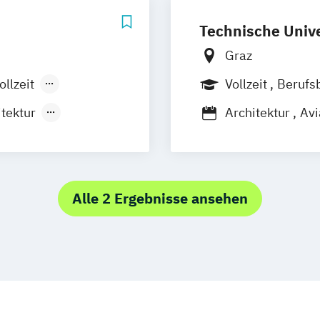
Technische Unive
Graz
ollzeit
Vollzeit
Berufs
räsenzlehrgang
tektur
Architektur
Avi
nkmanagement
Bauingenieurwi
Wirtschaftsing
Bauingenieurwis
ion Design
Bauingenieurwis
Alle 2 Ergebnisse ansehen
Ingenieurbau
Biochemie und 
Biomedical Eng
Cleanroom Tech
Darstellende Ge
Doktoratsstudi