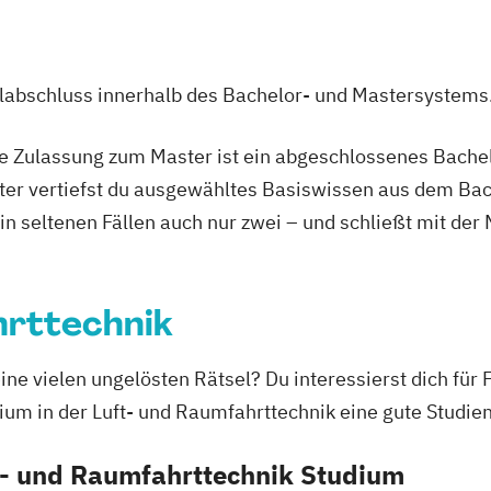
Electronic
Doktoratsstudi
Elektrotechnik
agement
Elektrotechnik-
ulabschluss innerhalb des Bachelor- und Mastersystems
Geomatics Scie
ent
Geospatial Tech
ie Zulassung zum Master ist ein abgeschlossenes Bache
Informatik
Inf
ter vertiefst du ausgewähltes Basiswissen aus dem Bac
ent
Information an
 in seltenen Fällen auch nur zwei – und schließt mit der
Maschinenbau
ring
Molekulare Mikr
New Austrian T
hrttechnik
Paper and Pulp
Physik
Softwar
ine vielen ungelösten Rätsel? Du interessierst dich für
s
Space Sciences 
ium in der Luft- und Raumfahrttechnik eine gute Studien
ealth
SpaceTech - Spa
anagement
Traffic Acciden
t- und Raumfahrttechnik Studium
Traffic Accident