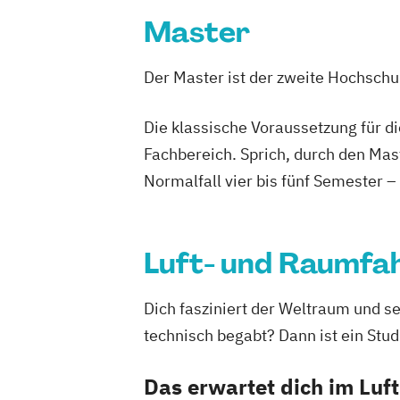
Studienrichtung im Masterstudiengang 
Master
Engineering
Energie-
Mobilitäts- und Umweltman
Der Master ist der zweite Hochsch
Energy Technologies
Engineering and Production Managem
Die klassische Voraussetzung für d
Ergotherapie
Fachbereich. Sprich, durch den Mas
European Project and Public Managem
Normalfall vier bis fünf Semester –
Exhibition Design
Fahrzeugtechnik / Automotive Enginee
General Management
Luft- und Raumfa
Gesundheits- und Krankenpflege
Gesundheitsinformatik / eHealth
Dich fasziniert der Weltraum und se
Gesundheitsmanagement im Tourismu
technisch begabt? Dann ist ein Stud
Gesundheitsmanagement und Public H
Gesundheitstourismus und Freizeitm
Das erwartet dich im Luf
Global Green and Social Business