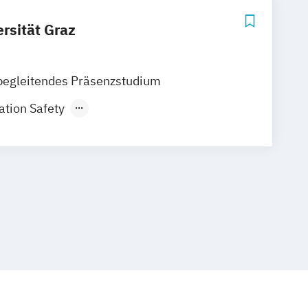
rsität Graz
begleitendes Präsenzstudium
ation Safety
ssenschaften und
enieurwesen
senschaften – Infrastruktur
senschaften – Konstruktiver
Molekulare Biomedizin
ineering
Chemie
nology
ometrie (Lehramt)
um der Naturwissenschaften