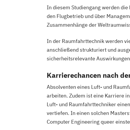
Global Leadership and HR Managemen
In diesem Studiengang werden die B
Global Strategic Decision Making
Heb
den Flugbetrieb und über Managem
IT & Mobile Security
IT Architecture
Zusammenhänge der Weltraumwisse
IT-Recht & Management
Industrial D
Industrielle Mechatronik
In der Raumfahrttechnik werden vie
Industriewirtschaft / Industrial Mana
anschließend strukturiert und ausg
Informationsdesign
Interaction Desig
sicherheitsrelevante Auswirkungen
International Industrial Management
International Supply Management
Karrierechancen nach d
Journalismus und Public Relations (PR
Lebensmittel: Produkt- und Prozessen
Absolventen eines Luft- und Raumf
Logopädie
Luftfahrt / Aviation
arbeiten. Zudem ist eine Karriere
Luftverkehrsmanagement
Luft- und Raumfahrttechniker einen
Management internationaler Geschäft
vertiefen. In einen solchen Master
Massenspektrometrie und molekulare 
Computer Engineering queer einste
Media Design
Medienkompetenz und Di