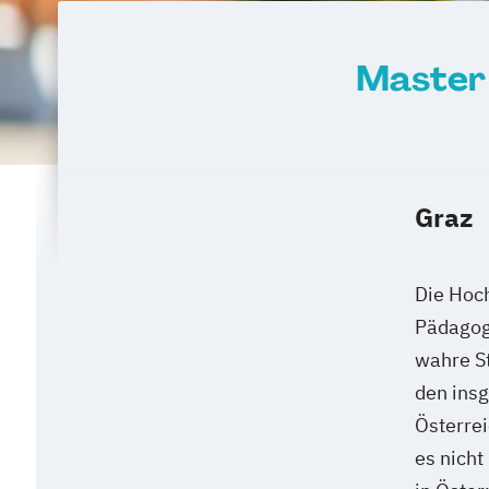
Versicherungsmanagement
Visuelle Kommunikation und Bildman
Master 
Wirtschaftsinformatik
eHealth
Graz
Die Hoch
Pädagog
wahre S
den ins
Österrei
es nicht