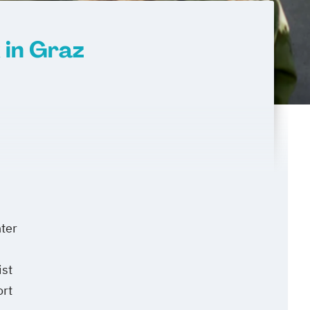
 in Graz
ter
ist
ort