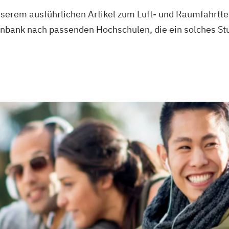
y Technologies
 unserem ausführlichen Artikel zum Luft- und Raumfahr
nt
bank nach passenden Hochschulen, die ein solches St
neering
Electronic
hnologie
eering
 Engineering
Electronic