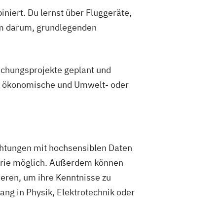
ssenschaften / Naturwissenschaften-
iert. Du lernst über Fluggeräte,
um darum, grundlegenden
nik
Wasserkraft
enieurwesen-Bauwesen
enieurwesen-Maschinenbau
schungsprojekte geplant und
he, ökonomische und Umwelt- oder
chtungen mit hochsensiblen Daten
strie möglich. Außerdem können
ieren, um ihre Kenntnisse zu
ng in Physik, Elektrotechnik oder