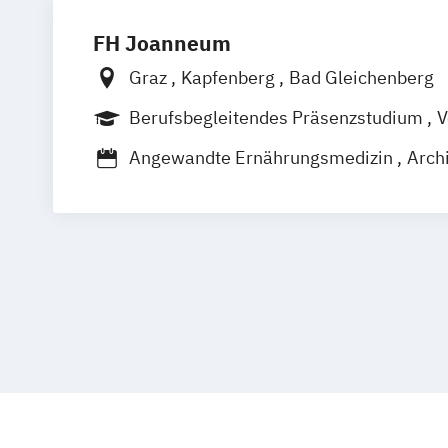
FH Joanneum
Graz
Kapfenberg
Bad Gleichenberg
Berufsbegleitendes Präsenzstudium
V
Duales Studium
Berufsbegleitender P
Angewandte Ernährungsmedizin
Archi
Bank- und Versicherungswirtschaft
Ba
Baumanagement und Ingenieurbau
Bauplanung und Bauwirtschaft
Biomedizinische Analytik
Communicat
Content-Strategie / Content Strategy
Data Science and Artificial Intelligence
Digital Entrepreneurship
Diätologie
Electronics and Computer Engineering
Elektronik und Computer Engineering
Embedded Systems Engineering