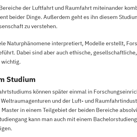
t
Umweltsystemwi
ereiche der Luftfahrt und Raumfahrt miteinander kombin
ammen
Technologie
ent beider Dinge. Außerdem geht es ihn diesem Studi
Verfahrenstech
nschaft zu verstehen.
esign
Wirtschaftsing
Wirtschaftsing
le Naturphänomene interpretiert, Modelle erstellt, For
gement
eführt. Dabei sind aber auch ethische, gesellschaftlic
n
 wichtig.
em Studium
)
twicklung
ahrtstudiums können später einmal in Forschungseinri
 in Weltraumagenturen und der Luft- und Raumfahrtindu
 Master in einem Teilgebiet der beiden Bereiche absolv
sprozesse
studiengang kann man auch mit einem Bachelorstudienga
Analytik
igen.
gital Literacy