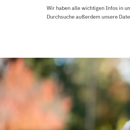
Mobile Software Development
Mobilit
Wir haben alle wichtigen Infos in
Nachhaltiges Lebensmittelmanageme
Durchsuche außerdem unsere Daten
Physiotherapie
Power Electronic Engi
Studienrichtung im Masterstudiengang 
Engineering
Produktionstechnik und Organisation
Public Communication
Radiologietec
Software Design & Cloud Computing
Software and Digital Experience Engin
Sound Design
Soziale Arbeit
Sport und Eventmanagement
Sportmanagement und Training
System Test Engineering
System Test
Studienrichtung im Masterstudiengang 
Engineering
Technische Dokumentation