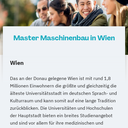
Wirtschaftsingenieurwesen für Ingenieure
Wirtschaftsingenieurwesen für
Wirtschaftswissenschaftler
Wirtschafts­ingenieur­wesen
Fahrzeugtechnik
Master Maschinenbau in Wien
Wirtschafts­ingenieur­wesen Informatik
Wirtschafts­ingenieur­wesen
Kunststofftechnik
Wien
Wirtschafts­ingenieur­wesen Künstliche
Intelligenz
Das an der Donau gelegene Wien ist mit rund 1,8
Wirtschafts­ingenieur­wesen Lebensmittel
Millionen Einwohnern die größte und gleichzeitig die
Wirtschafts­ingenieur­wesen Logistik
älteste Universitätsstadt im deutschen Sprach- und
Wirtschafts­ingenieur­wesen Mechatronik
Kulturraum und kann somit auf eine lange Tradition
Wirtschafts­ingenieur­wesen Medizintechnik
zurückblicken. Die Universitäten und Hochschulen
der Hauptstadt bieten ein breites Studienangebot
Wirtschafts­ingenieur­wesen
und sind vor allem für ihre medizinischen und