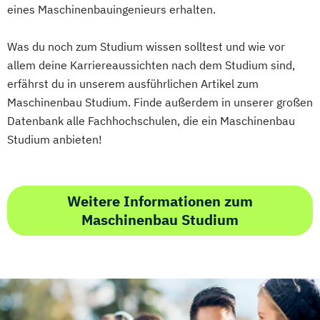
New Venture Management
eines Maschinenbauingenieurs erhalten.
Tissue Engineering and Regenerative
Professional Software Engineering
Medicine
Was du noch zum Studium wissen solltest und wie vor
Prozesssimulation in der
User Experience Management
allem deine Karriereaussichten nach dem Studium sind,
Verfahrenstechnik
Wasserstofftechnik
Web-Development
erfährst du in unserem ausführlichen Artikel zum
Regenerative Energietechnik
Wirtschaftsinformatik
Maschinenbau Studium. Finde außerdem in unserer großen
Technikfolgen­abschätzung
Ökotoxikologie & Umweltmanagement
Datenbank alle Fachhochschulen, die ein Maschinenbau
Technische Betriebswirtschaft
Studium anbieten!
Technische Informatik
Wasserstofftechnologien
Wirtschaftsinformatik
Weitere Informationen zum
Wirtschaftsingenieurwesen
Maschinenbau Studium
Wirtschaftsingenieurwesen
Baumanagement
Wirtschaftsingenieurwesen Erneuerbare
Energien
Wirtschaftsingenieurwesen Produktion