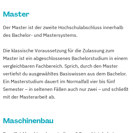
Einführung in die IT-Sicherheit
Elektronik – Power Electronics &
Elektrische und hybride Antriebe
Master
Medical Leadership
Nachhaltige Energietechnik
Elektro- und Informationstechnik
Nachhaltigkeit und Systemisches
Elektronik – Wirtschaft & Entrepreneurship
Der Master ist der zweite Hochschulabschluss innerhalb
Elektrotechnik
Management
des Bachelor- und Mastersystems.
Energieerzeugung aus Biomasse
Online Marketing
Online-Marketing
Embedded Systems
Energieingenieurwesen
Personalmanagement
Erneuerbare Energien
Die klassische Voraussetzung für die Zulassung zum
Energiespeichertechnik
Pflegemanagement
Pflegepädagogik
Gesundheits- und Rehabilitationstechnik
Master ist ein abgeschlossenes Bachelorstudium in einem
Energieverfahrenstechnik
Projektmanagement
Psychologie
Human Factors and Sports Engineering
vergleichbaren Fachbereich. Sprich, durch den Master
Energiewirtschaft und -management
Software Engineering
Soziale Arbeit
IT-Security
vertiefst du ausgewähltes Basiswissen aus dem Bachelor.
Engineering Management
Sozialmanagement
Sportmanagement
Industrial Engineering & Business
Ein Masterstudium dauert im Normalfall vier bis fünf
Fahrzeugtechnik
Game Design
Technische Betriebswirtschaftslehre
Informatik
Semester – in seltenen Fällen auch nur zwei – und schließt
Game Development
Technologie- und Innovationsmanagement
mit der Masterarbeit ab.
Informations- und
Gestaltung interaktiver Systeme
Kommunikationssysteme
IT-Sicherheit
Industriedesign
Verfahrenstechnik
Wirtschaftsinformatik
Innovations- und Technologiemanagement
Maschinenbau
Informatik
Ingenieurpsychologie
Wirtschaftsinformatik und IT-Management
Innovations- und Technologiemanagement
Internationales Wirtschaftsingenieurwesen