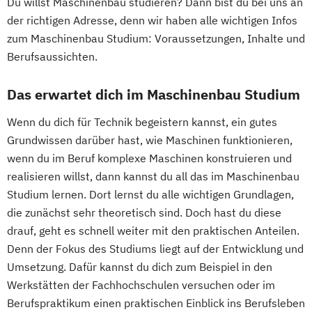
Du willst Maschinenbau studieren? Dann bist du bei uns an
Wirtschaftsingenieurwesen
der richtigen Adresse, denn wir haben alle wichtigen Infos
Kommunikationsdesign
Wirtschaftsingenieurwesen
Internet of Things und intelligente Systeme
zum Maschinenbau Studium: Voraussetzungen, Inhalte und
Kunststofftechnik
Energiesysteme mit Erneuerbaren Energien
Berufsaussichten.
Lebensmittelverfahrenstechnik
Klimabewusste Gebäudetechnik
Leit- und Sicherungstechnik
Wirtschaftspsychologie
Leistungselektronik
Maschinenbau
Das erwartet dich im Maschinenbau Studium
Maschinenbau
Materials Science
Maschinenbau - Digitalisierte
Wenn du dich für Technik begeistern kannst, ein gutes
Mathematik für Studierende
Produktentwicklung & Simulation
Grundwissen darüber hast, wie Maschinen funktionieren,
ingenieurwissenschaftlicher Fächer
Mechatronik und Robotik
wenn du im Beruf komplexe Maschinen konstruieren und
Mathematik für Studierende
Medical Engineering & eHealth
realisieren willst, dann kannst du all das im Maschinenbau
wirtschaftswissenschaftlicher Fächer
Nachhaltige Umwelt- und
Studium lernen. Dort lernst du alle wichtigen Grundlagen,
Mechatronik
Mediengestaltung
Bioprozesstechnik
die zunächst sehr theoretisch sind. Doch hast du diese
Medizintechnik
Projekt und Prozessmanagement
drauf, geht es schnell weiter mit den praktischen Anteilen.
Mensch-Computer-Interaktion
Quantum Engineering
Denn der Fokus des Studiums liegt auf der Entwicklung und
Nachhaltiges Design
Robotics Engineering
Umsetzung. Dafür kannst du dich zum Beispiel in den
Nationale und internationale Zertifizierung
Werkstätten der Fachhochschulen versuchen oder im
Rolling Stock Engineering
und Produktkennzeichnung
Berufspraktikum einen praktischen Einblick ins Berufsleben
Software Engineering
Sports Technology