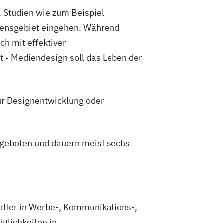
zertgesang (Lied und Oratorium)
 Studien wie zum Beispiel
mentalmusikerziehung
ssensgebiet eingehen. Während
rziehung
Musikologie
ch mit effektiver
per)
Musiktheaterkorrepetition
 - Mediendesign soll das Leben der
boe
Orchesterdirigieren
Orgel
ctice in Contemporary Music
fon
Schlaginstrumente
Trompete
ur Designentwicklung oder
Violoncello
ngeboten und dauern meist sechs
alter in Werbe-, Kommunikations-,
glichkeiten in