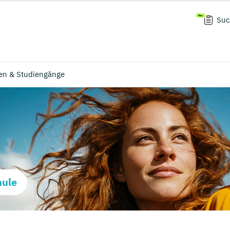
Suc
en & Studiengänge
hule