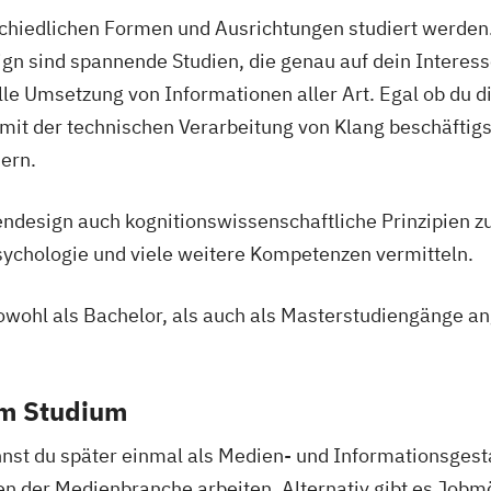
t
Kontrabass
Kon
chiedlichen Formen und Ausrichtungen studiert werden.
ammen
Lehramt Instru
gn sind spannende Studien, die genau auf dein Intere
Lehramt Musike
lle Umsetzung von Informationen aller Art. Egal ob du di
esign
Musiktheater (O
t der technischen Verarbeitung von Klang beschäftigst
Musiktheorie
O
ern.
gement
Performance Pra
n
Posaune
Saxo
ndesign auch kognitionswissenschaftliche Prinzipien z
Viola
Violine
chologie und viele weitere Kompetenzen vermitteln.
)
wohl als Bachelor, als auch als Masterstudiengänge a
twicklung
em Studium
sprozesse
Analytik
st du später einmal als Medien- und Informationsgest
gital Literacy
n der Medienbranche arbeiten. Alternativ gibt es Jobmö