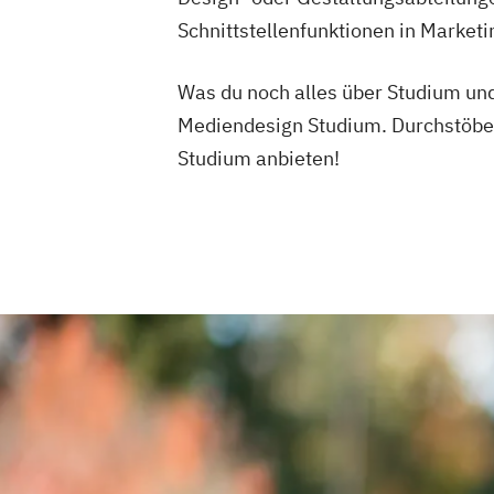
Mobile Software Development
Mobilit
Schnittstellenfunktionen in Marketi
Nachhaltiges Lebensmittelmanageme
Physiotherapie
Power Electronic Engi
Was du noch alles über Studium und
Studienrichtung im Masterstudiengang 
Mediendesign Studium. Durchstöbe
Engineering
Studium anbieten!
Produktionstechnik und Organisation
Public Communication
Radiologietec
Software Design & Cloud Computing
Software and Digital Experience Engin
Sound Design
Soziale Arbeit
Sport und Eventmanagement
Sportmanagement und Training
System Test Engineering
System Test
Studienrichtung im Masterstudiengang 
Engineering
Technische Dokumentation