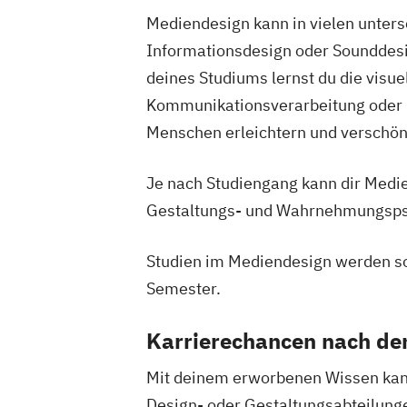
Global Leadership and HR Managemen
Mediendesign kann in vielen unters
Global Strategic Decision Making
Heb
Informationsdesign oder Sounddesi
IT & Mobile Security
IT Architecture
deines Studiums lernst du die visue
IT-Recht & Management
Industrial D
Kommunikationsverarbeitung oder mi
Industrielle Mechatronik
Menschen erleichtern und verschön
Industriewirtschaft / Industrial Mana
Informationsdesign
Interaction Desig
Je nach Studiengang kann dir Medie
International Industrial Management
Gestaltungs- und Wahrnehmungspsy
International Supply Management
Journalismus und Public Relations (PR
Studien im Mediendesign werden so
Lebensmittel: Produkt- und Prozessen
Semester.
Logopädie
Luftfahrt / Aviation
Luftverkehrsmanagement
Karrierechancen nach d
Management internationaler Geschäft
Massenspektrometrie und molekulare 
Mit deinem erworbenen Wissen kann
Media Design
Medienkompetenz und Di
Design- oder Gestaltungsabteilunge