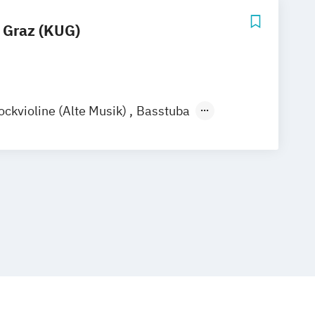
 Graz (KUG)
ockvioline (Alte Musik)
Basstuba
 Musik)
Bühnengestaltung
usik)
Chordirigieren
Communication
d Interaction Design - Sound Design
Darstellende Kunst (Schauspiel)
trotechnik-Toningenieur
Fagott
Flöte
e
Harfe
oeninstrumente
Horn
sangs)Pädagogik - Jazz
sangs)Pädagogik - Klassik
esangs)Pädagogik - Volksmusik
Jazz