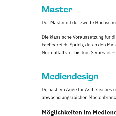
Studienrichtung im Masterstudiengang 
Master
Engineering
Energie-
Mobilitäts- und Umweltman
Der Master ist der zweite Hochsch
Energy Technologies
Engineering and Production Managem
Die klassische Voraussetzung für d
Ergotherapie
Fachbereich. Sprich, durch den Mas
European Project and Public Managem
Normalfall vier bis fünf Semester –
Exhibition Design
Fahrzeugtechnik / Automotive Enginee
General Management
Mediendesign
Gesundheits- und Krankenpflege
Gesundheitsinformatik / eHealth
Du hast ein Auge für Ästhetisches u
Gesundheitsmanagement im Tourismu
abwechslungsreichen Medienbranche
Gesundheitsmanagement und Public H
Gesundheitstourismus und Freizeitm
Möglichkeiten im Medien
Global Green and Social Business