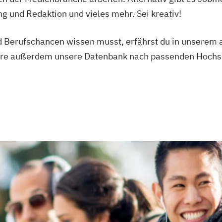
y Technologies
ng und Redaktion und vieles mehr. Sei kreativ!
nt
neering
 Berufschancen wissen musst, erfährst du in unserem a
Electronic
re außerdem unsere Datenbank nach passenden Hochsc
hnologie
eering
 Engineering
Electronic