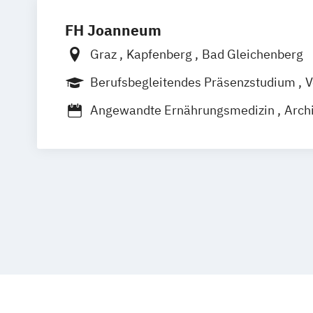
FH Joanneum
Graz
Kapfenberg
Bad Gleichenberg
Berufsbegleitendes Präsenzstudium
V
Duales Studium
Berufsbegleitender P
Angewandte Ernährungsmedizin
Archi
Bank- und Versicherungswirtschaft
Ba
Baumanagement und Ingenieurbau
Bauplanung und Bauwirtschaft
Biomedizinische Analytik
Communicat
Content-Strategie / Content Strategy
Data Science and Artificial Intelligence
Digital Entrepreneurship
Diätologie
Electronics and Computer Engineering
Elektronik und Computer Engineering
Embedded Systems Engineering