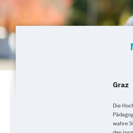
Versicherungsmanagement
Visuelle Kommunikation und Bildman
Wirtschaftsinformatik
eHealth
Graz
Die Hoch
Pädagog
wahre S
den ins