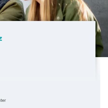
z
ter