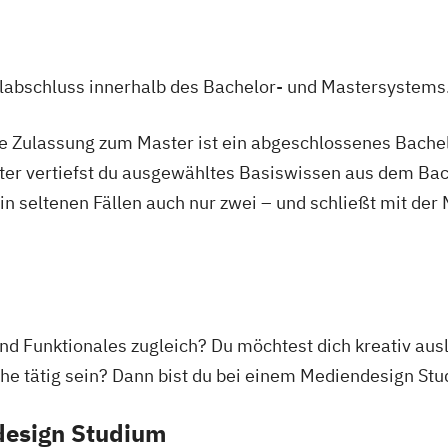
Electronic
Kammermusik für
Kathol. und eva
agement
Kathol. und eva
ulabschluss innerhalb des Bachelor- und Mastersystems
Orchesterdirigie
ent
Kathol. und eva
ie Zulassung zum Master ist ein abgeschlossenes Bache
Orchesterdirigie
ter vertiefst du ausgewähltes Basiswissen aus dem Bac
ent
Kathol. und evan
 in seltenen Fällen auch nur zwei – und schließt mit der
Orchesterdirigi
ring
Kathol. und evan
Kathol. und evan
Komposition)
nd Funktionales zugleich? Du möchtest dich kreativ aus
s
Klarinette
Klav
 tätig sein? Dann bist du bei einem Mediendesign Stud
ealth
Klavier-Vokalbe
anagement
Komposition un
design Studium
Kompositions- 