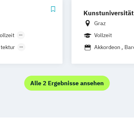
Kunstuniversität
Graz
ollzeit
Vollzeit
räsenzlehrgang
tektur
Akkordeon
Bar
nkmanagement
Blockflöte (Alte
Cembalo (Alte M
Media
Sound an
ion Design
Computermusik
Alle 2 Ergebnisse ansehen
Dirigieren
Elek
Gesang
Gitarr
Historische Ob
Instrumental(Ge
Instrumental(Ge
Instrumental(G