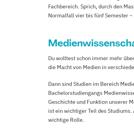
Interactive Media (EN)
Fachbereich. Sprich, durch den Mas
Internationales Logistik-Management
Normalfall vier bis fünf Semester –
Wissen
Medien
Leading Transformation for Impact Org
Lebensmitteltechnologie und Ernährun
Medienwissensch
Leichtbau und Composite-Werkstoffe
Lightweight and Materials Engineering
Du wolltest schon immer mehr über 
Logistik Engineering und Management
die Macht von Medien in verschied
Managing Nonprofit and Public Service
Marketing und Digital Business
Dann sind Studien im Bereich Medie
Mechatronik/Wirtschaft
Medical Engi
Bachelorstudiengangs Medienwissens
Medientechnik und -design
Medizin- und Bioinformatik
Medizinte
Geschichte und Funktion unserer M
Mobile Computing
Operations Manag
ist ein wichtiger Teil des Studiums
Produktdesign und Technische Kommun
wichtige Rolle.
Prozessmanagement und Business Inte