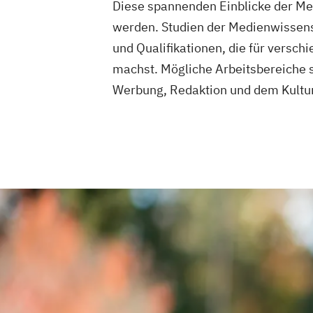
Robotic Systems Engineering
Diese spannenden Einblicke der Me
Sichere Informationssysteme
Smart E
werden. Studien der Medienwissensc
Smart Production und Management
und Qualifikationen, die für versc
Software Engineering
Sozial-
machst. Mögliche Arbeitsbereiche s
Public- und Nonprofit-Management
So
Werbung, Redaktion und dem Kultu
Supply Chain Management
Sustainable Energy Systems (EN)
Sustainable Solutions
Verfahrenstechnische Produktion
Werkstoffwissenschaften und Fertigun