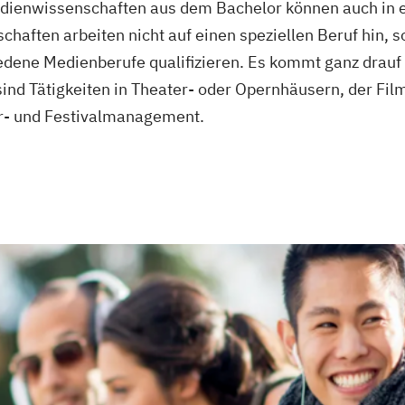
dienwissenschaften aus dem Bachelor können auch in 
ngineering
haften arbeiten nicht auf einen speziellen Beruf hin,
hiedene Medienberufe qualifizieren. Es kommt ganz drau
ind Tätigkeiten in Theater- oder Opernhäusern, der Film
ziale Arbeit
r- und Festivalmanagement.
gstechnik