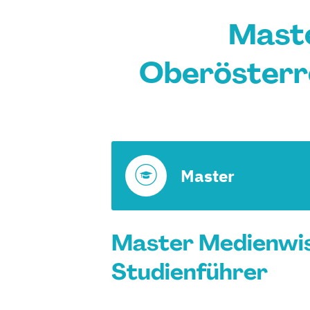
Maste
Oberösterre
Master
Master Medienwis
Studienführer