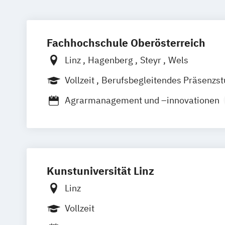
Fachhochschule Oberösterreich
Linz
Hagenberg
Steyr
Wels
Vollzeit
Berufsbegleitendes Präsenzs
Duales Studium
Agrarmanagement und –innovationen
Agrartechnologie und -management
Angewandte Energietechnik
Anlagen
Applied Technologies for Medical Diag
Architektur
Artificial Intelligence Sol
Kunstuniversität Linz
Automatisierungstechnik
Automotive
Automotive Mechatronics and Manage
Linz
Bauingenieurwesen im Hochbau
Vollzeit
Bio- und Umwelttechnik
Controlling