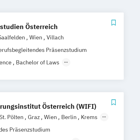
studien Österreich
Saalfelden
Wien
Villach
erufsbegleitendes Präsenzstudium
igence
Bachelor of Laws
ien - eEducation
schaft
Geschichte Europas - Epochen
flechtungen
Informatik
haften
Master of Laws
Mathematik
rungsinstitut Österreich (WIFI)
echnische Softwareentwicklung
lomstudium der Rechtswissenschaften
St. Pölten
Graz
Wien
Berlin
Krems
hüler*innen
sbruck
Salzburg
Eisenstadt
ndes Präsenzstudium
 Literatur im medienkulturellen Kontext