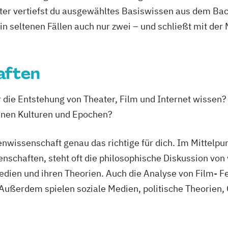
ter vertiefst du ausgewähltes Basiswissen aus dem Bac
Kommunikation
 in seltenen Fällen auch nur zwei – und schließt mit der
anizations
g
aften
die Entstehung von Theater, Film und Internet wissen? D
enen Kulturen und Epochen?
s
nwissenschaft genau das richtige für dich. Im Mittelpu
neering (EN)
chaften, steht oft die philosophische Diskussion von 
chnik
edien und ihren Theorien. Auch die Analyse von Film- 
ement
. Außerdem spielen soziale Medien, politische Theorien,
ikation
lligence