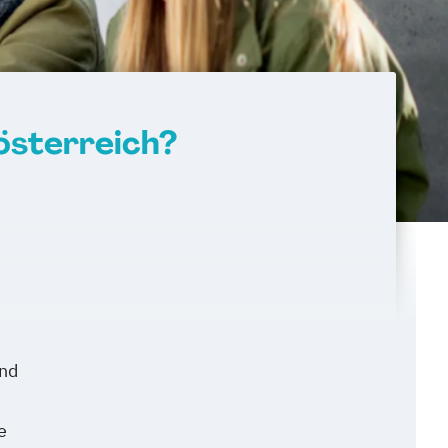
österreich?
and
e