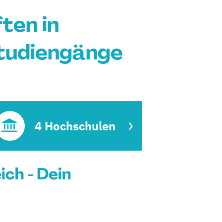
ten in
Studiengänge
4 Hochschulen
ch - Dein