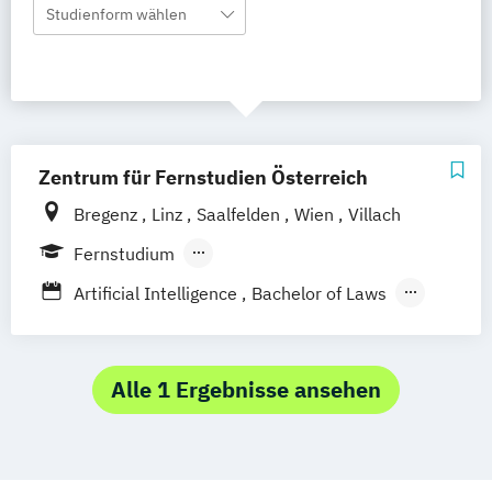
Studienform wählen
Zentrum für Fernstudien Österreich
Bregenz
Linz
Saalfelden
Wien
Villach
Fernstudium
Berufsbegleitendes Präsenzstudium
Artificial Intelligence
Bachelor of Laws
Bildung und Medien - eEducation
Bildungswissenschaft
Geschichte Europas - Epochen
Alle 1 Ergebnisse ansehen
Umbrüche
Verflechtungen
Informatik
Kulturwissenschaften
Master of Laws
Mathematik