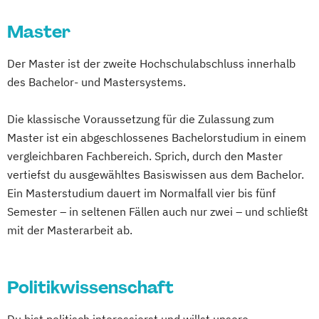
Mathematisch-technische
Master
Softwareentwicklung
Multimedia-Diplomstudium der
Der Master ist der zweite Hochschulabschluss innerhalb
Rechtswissenschaften
des Bachelor- und Mastersystems.
Nawi-Tec für Schüler*innen
Neuere deutsche Literatur im
Die klassische Voraussetzung für die Zulassung zum
medienkulturellen Kontext
Master ist ein abgeschlossenes Bachelorstudium in einem
Philosophie - Philosophie im europäischen
vergleichbaren Fachbereich. Sprich, durch den Master
Kontext
vertiefst du ausgewähltes Basiswissen aus dem Bachelor.
Politikwissenschaft – Regieren und
Ein Masterstudium dauert im Normalfall vier bis fünf
Partizipation
Semester – in seltenen Fällen auch nur zwei – und schließt
mit der Masterarbeit ab.
Politikwissenschaft
Verwaltungswissenschaft
Soziologie
Praktische Informatik
Psychologie
Politikwissenschaft
Soziologie - Zugänge zur
Gegenwartsgesellschaft