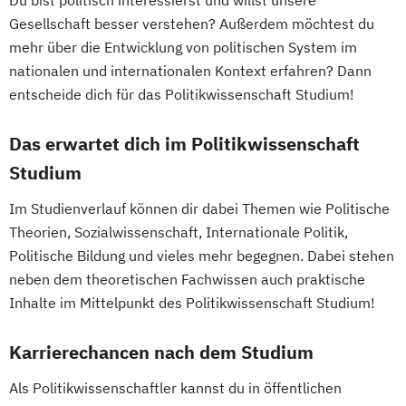
Du bist politisch interessierst und willst unsere
Volkswirtschaft
Wirtschaftsinformatik
Gesellschaft besser verstehen? Außerdem möchtest du
Wirtschaftswissenschaft
mehr über die Entwicklung von politischen System im
Wirtschaftswissenschaft für Ingenieur/-
nationalen und internationalen Kontext erfahren? Dann
innen und Naturwissenschaftler/-innen
entscheide dich für das Politikwissenschaft Studium!
Das erwartet dich im Politikwissenschaft
Studium
Im Studienverlauf können dir dabei Themen wie Politische
Theorien, Sozialwissenschaft, Internationale Politik,
Politische Bildung und vieles mehr begegnen. Dabei stehen
neben dem theoretischen Fachwissen auch praktische
Inhalte im Mittelpunkt des Politikwissenschaft Studium!
Karrierechancen nach dem Studium
Als Politikwissenschaftler kannst du in öffentlichen