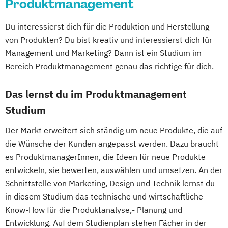
Produktmanagement
Ressourcenmanagement
Green Science
Logopädie
Mechatronik
Hardware-Software-Design
Du interessierst dich für die Produktion und Herstellung
Mechatronik - Mikrosystemtechnik
Human Enhancement and Ethics
von Produkten? Du bist kreativ und interessierst dich für
MedTech – Functional Imaging
Human Resource Management
Management und Marketing? Dann ist ein Studium im
Conventional & Ion Radiotherapy (EN)
Human-Centered Computing
Bereich Produktmanagement genau das richtige für dich.
Nachhaltige Produktion &
Information Engineering und -Management
Kreislaufwirtschaft
Das lernst du im Produktmanagement
Personal
Organisation & Strategie
Information Security Management
Studium
Polizeiliche Führung
Praxisanleitung
Innovation and Product Management (EN)
Produktmarketing & Projektmanagement
Der Markt erweitert sich ständig um neue Produkte, die auf
Innovation
die Wünsche der Kunden angepasst werden. Dazu braucht
Pädagogisch-Didaktischer Lehrgang für
Product & Engineering Management
es ProduktmanagerInnen, die Ideen für neue Produkte
Lehrende des Exekutivdienstes
Interactive Media (EN)
entwickeln, sie bewerten, auswählen und umsetzen. An der
Radiologietechnologie
Internationales Logistik-Management
Schnittstelle von Marketing, Design und Technik lernst du
Regenerative Energiesysteme &
Kommunikation
Wissen
Medien
in diesem Studium das technische und wirtschaftliche
technisches Energiemanagement
Leading Transformation for Impact
Know-How für die Produktanalyse,- Planung und
Robotik
Organizations
Entwicklung. Auf dem Studienplan stehen Fächer in der