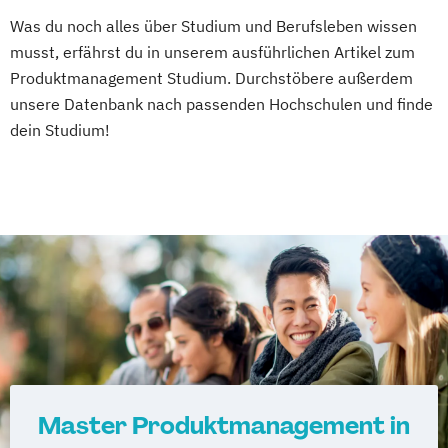
Robotic Systems Engineering
Was du noch alles über Studium und Berufsleben wissen
Sichere Informationssysteme
musst, erfährst du in unserem ausführlichen Artikel zum
Smart Engineering
Produktmanagement Studium. Durchstöbere außerdem
Smart Production und Management
unsere Datenbank nach passenden Hochschulen und finde
Software Engineering
Sozial-
dein Studium!
Public- und Nonprofit-Management
Soziale Arbeit
Supply Chain Management
Sustainable Energy Systems (EN)
Sustainable Solutions
Verfahrenstechnische Produktion
Werkstoffwissenschaften und
Fertigungstechnik
Master Produktmanagement in