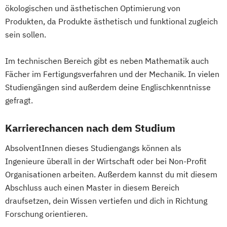
Softwaretechnik & Digitaler Systembau
Lebensmitteltechnologie und Ernährung
ökologischen und ästhetischen Optimierung von
Strategisches Marketing &
Leichtbau und Composite-Werkstoffe
Produkten, da Produkte ästhetisch und funktional zugleich
Kampagnenmanagement
Lightweight and Materials Engineering
sein sollen.
Strategisches Sicherheitsmanagement
Logistik Engineering und Management
Sustainable Finance & Digital
Im technischen Bereich gibt es neben Mathematik auch
Managing Nonprofit and Public Services
Transformation (EN)
Fächer im Fertigungsverfahren und der Mechanik. In vielen
Marketing und Digital Business
Training & Sport
Studiengängen sind außerdem deine Englischkenntnisse
Mechatronik/Wirtschaft
gefragt.
Vorbereitungslehrgang Bachelor (Studieren
Medical Engineering (EN)
ohne Matura)
Medientechnik und -design
Karrierechancen nach dem Studium
Wirtschaftsberatung
Medizin- und Bioinformatik
Wirtschaftsingenieur
Medizintechnik
Mobile Computing
AbsolventInnen dieses Studiengangs können als
Wirtschaftskriminalität & Cyber Crime
Ingenieure überall in der Wirtschaft oder bei Non-Profit
Operations Management
Organisationen arbeiten. Außerdem kannst du mit diesem
Produktdesign und Technische
Abschluss auch einen Master in diesem Bereich
Kommunikation
draufsetzen, dein Wissen vertiefen und dich in Richtung
Prozessmanagement und Business
Forschung orientieren.
Intelligence