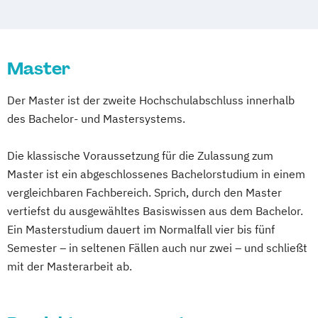
Computer Science (EN)
Architektur
Consumer Research & Data Driven
Artificial Intelligence Solutions
Marketing
Automatisierungstechnik
Controlling & Business Intelligence
Master
Automotive Computing
Diagnostischer Ultraschall – Sonographie
Automotive Mechatronics and
Der Master ist der zweite Hochschulabschluss innerhalb
E-Commerce
Eco Design
Management (EN)
des Bachelor- und Mastersystems.
Entrepreneurship & Applied Management
Bauingenieurwesen im Hochbau
Ergotherapie
Bio- und Umwelttechnik
Controlling
Die klassische Voraussetzung für die Zulassung zum
Gesundheits- und Krankenpflege
Rechnungswesen und Finanzmanagement
Master ist ein abgeschlossenes Bachelorstudium in einem
Green Marketing &
Data Science und Engineering
vergleichbaren Fachbereich. Sprich, durch den Master
Nachhaltigkeitskommunikation (DE/EN)
Design of Digital Products
Digital Arts
vertiefst du ausgewähltes Basiswissen aus dem Bachelor.
Health Care Informatics
Digital Business Management
Ein Masterstudium dauert im Normalfall vier bis fünf
Immobilienmanagement
Informatik
Electrical Engineering (EN)
Semester – in seltenen Fällen auch nur zwei – und schließt
Journalismus &
mit der Masterarbeit ab.
Embedded Systems Design
Unternehmenskommunikation
EntwicklungsingenieurIn Maschinenbau
Lebensmittel-Produktentwicklung &
Global Sales and Marketing (EN)