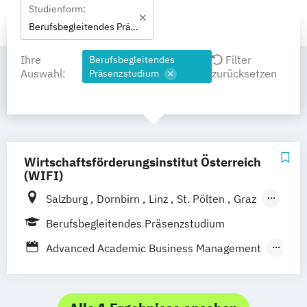
Studienform:
Berufsbegleitendes Präsenzstudium
Ihre
Filter
Berufsbegleitendes
Auswahl:
zurücksetzen
Präsenzstudium
Wirtschaftsförderungsinstitut Österreich
(WIFI)
Salzburg
Dornbirn
Linz
St. Pölten
Graz
Wien
Berlin
Krems
Klagenfurt
Berufsbegleitendes Präsenzstudium
Innsbruck
Eisenstadt
Advanced Academic Business Management
Angewandtes Unternehmensmanagement
Bilanzbuchhaltung
Bildungs- und Berufsberatung