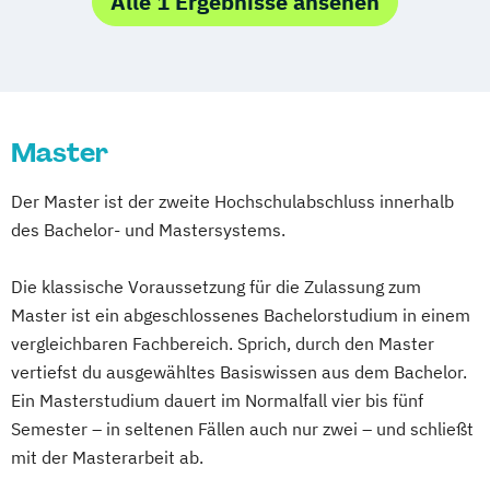
Alle 1 Ergebnisse ansehen
Business & Engineering
Business Management
Corporate Governance and Management
Designing Digital Business
Film
Master
TV und Media
Global Sales and Marketing
Der Master ist der zweite Hochschulabschluss innerhalb
Handelsmanagement
des Bachelor- und Mastersystems.
Human Resources Management
Integrales Gebäude- und
Die klassische Voraussetzung für die Zulassung zum
Energiemanagement
Master ist ein abgeschlossenes Bachelorstudium in einem
Management in Information and Business
vergleichbaren Fachbereich. Sprich, durch den Master
Technologies
vertiefst du ausgewähltes Basiswissen aus dem Bachelor.
Management und IT
Ein Masterstudium dauert im Normalfall vier bis fünf
Marketing und Verkauf
Semester – in seltenen Fällen auch nur zwei – und schließt
mit der Masterarbeit ab.
Personalmanagement
Führung und Organisation