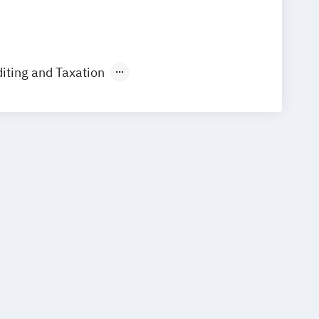
iting and Taxation
und Altorientalistik
nomik – Applied Economics
merikanistik
Architektur
tmosphärenwissenschaften
nance
tingenieurwissenschaften
ssenschaften
rung/Lebenskunde (Lehramt)
port (Lehramt)
ziehung (Lehramt)
Biologie
mweltkunde (Lehramt)
Botanik
 (Lehramt)
Classica et Orientalia