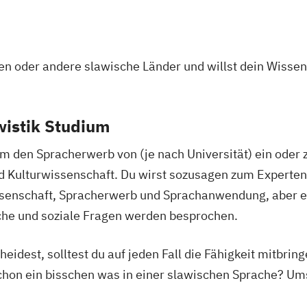
hramt)
Instrumentalmu
Internationale 
en
ormation Science
Islamische Reli
l Science
olen oder andere slawische Länder und willst dein Wisse
Islamische Rel
utsch (Lehramt)
Italienisch (Leh
t
Katholische Rel
gie
wistik Studium
y
Katholische Rel
Katholische The
 um den Spracherwerb von (je nach Universität) ein ode
)
Kunstwissensch
hramt)
nd Kulturwissenschaft. Du wirst sozusagen zum Experten
Latein (Klassisc
senschaft, Spracherwerb und Sprachanwendung, aber e
 Fakultät
Literatur- und 
sche und soziale Fragen werden besprochen.
Material- und 
haften
r Kulturen
Mathematik (Le
Schule und Beruf
idest, solltest du auf jeden Fall die Fähigkeit mitbring
Medienpädagogi
 Fachtheologie
schon ein bisschen was in einer slawischen Sprache? Um
Molekulare Zell
Musikerziehung
ik