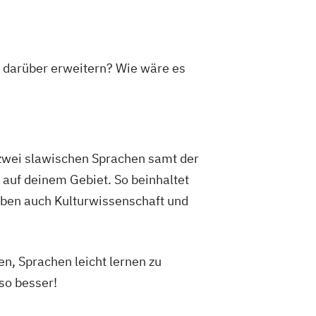
sikerziehung (Lehramt)
Wirtschaftswissenschaften
gion (Lehramt)
n darüber erweitern? Wie wäre es
igionspädagogik
Italienisch
ramt)
Katholische Fachtheologie
igion (Lehramt)
igionspädagogik
ologie
Kunstgeschichte
r zwei slawischen Sprachen samt der
aft
Latein (Lehramt)
 auf deinem Gebiet. So beinhaltet
he Philologie - Latein)
ben auch Kulturwissenschaft und
Kulturwissenschaft
Nanowissenschaften
Mathematik
hramt)
Mechatronik
Medien
en, Sprachen leicht lernen zu
k (Lehramt)
Mikrobiologie
so besser!
- und Entwicklungsbiologie
 (Lehramt)
Musikwissenschaft