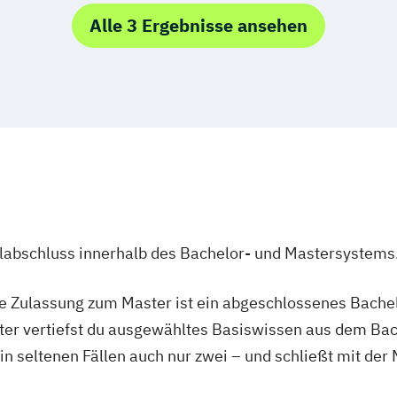
utsch (Lehramt)
Deutsch (Lehra
Alle 3 Ergebnisse ansehen
nd der Frühen
Environmental 
lische
etschen
Erdwissenschaf
Ernährung und 
senschaften
Erziehungs- und
nthropologie
Lehramt)
Erziehungswiss
aft
Astronomie
Französisch
Fr
(Lehramt)
Culture and Soc
rt (Lehramt)
 der URBI
Geographie und 
Biologie
ulabschluss innerhalb des Bachelor- und Mastersystems
Geographie: Glo
ie Zulassung zum Master ist ein abgeschlossenes Bache
ramt)
Germanistik
Ge
)
Botanik
ter vertiefst du ausgewähltes Basiswissen aus dem Bac
s
Politische Bild
 in seltenen Fällen auch nur zwei – und schließt mit der
chichte
Informatik
Inf
snational
eschichte
Inklusive Pädag