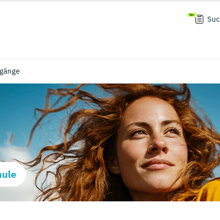
Suc
ngänge
hule