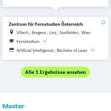
Zentrum für Fernstudien Österreich
Villach
Bregenz
Linz
Saalfelden
Wien
Fernstudium
Berufsbegleitendes Präsenzstudium
Artificial Intelligence
Bachelor of Laws
Bildung und Medien - eEducation
Bildungswissenschaft
Geschichte Europas - Epochen
Alle 1 Ergebnisse ansehen
Umbrüche
Verflechtungen
Informatik
Kulturwissenschaften
Master of Laws
Mathematik
Mathematisch-technische
Master
Softwareentwicklung