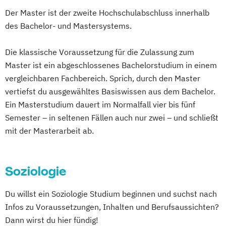
Multimedia-Diplomstudium der
Der Master ist der zweite Hochschulabschluss innerhalb
Rechtswissenschaften
des Bachelor- und Mastersystems.
Nawi-Tec für Schüler*innen
Neuere deutsche Literatur im
Die klassische Voraussetzung für die Zulassung zum
medienkulturellen Kontext
Master ist ein abgeschlossenes Bachelorstudium in einem
Philosophie - Philosophie im europäischen
vergleichbaren Fachbereich. Sprich, durch den Master
Kontext
vertiefst du ausgewähltes Basiswissen aus dem Bachelor.
Politikwissenschaft – Regieren und
Ein Masterstudium dauert im Normalfall vier bis fünf
Partizipation
Semester – in seltenen Fällen auch nur zwei – und schließt
mit der Masterarbeit ab.
Politikwissenschaft
Verwaltungswissenschaft
Soziologie
Praktische Informatik
Psychologie
Soziologie
Soziologie - Zugänge zur
Gegenwartsgesellschaft
Du willst ein Soziologie Studium beginnen und suchst nach
Volkswirtschaft
Wirtschaftsinformatik
Infos zu Voraussetzungen, Inhalten und Berufsaussichten?
Wirtschaftswissenschaft
Dann wirst du hier fündig!