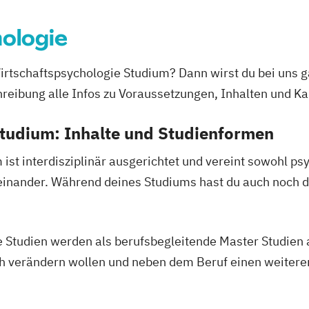
ologie
erce
irtschaftspsychologie Studium? Dann wirst du bei uns ga
ie
reibung alle Infos zu Voraussetzungen, Inhalten und Ka
nenbildung
Studium: Inhalte und Studienformen
ent
Finance
ist interdisziplinär ausgerichtet und vereint sowohl ps
anzmanagement
teinander. Während deines Studiums hast du auch noch di
Fintech
enbau
e Studien werden als berufsbegleitende Master Studien
lich verändern wollen und neben dem Beruf einen weite
spsychologie
konomie
/EN)