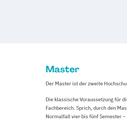
Wirtschaftspsychologie
Betriebswirtschaftslehre – Industria
Betriebswirtschaftslehre – Office Ma
Business Administration (DE/EN)
Business Intelligence
Business Intell
Cloud Computing
Coaching
Coaching und Supervision
Computer S
Controlling
Customer Centricity
Cyber Security (DE/EN)
Data Managem
Master
DevOps und Cloud Computing (DE/EN)
Digital Business (DE/EN)
Der Master ist der zweite Hochsch
Digital Business Management
Digital Entrepreneurship
Digital Heal
Die klassische Voraussetzung für d
Digital Innovation and Intrapreneurshi
Digital Product Management
Fachbereich. Sprich, durch den Mas
Digital Transformation Management -
Normalfall vier bis fünf Semester –
Gesundheitswesen