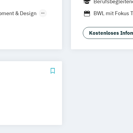
Berufsbegleite
Vollzeit
Duales
pment & Design
BWL mit Fokus 
anistik
BWL mit Fokus a
Betriebswirtsch
Kostenloses Infom
MBA in General
g
Master of Busin
Sport- und Eve
nieurwesen
/in
gement
 Experience
erpunkte)
ration