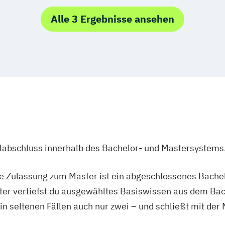
l Management
Alle 3 Ergebnisse ansehen
nagement
igence (DE/EN)
cience (DE/EN)
ent (DE/EN)
ulabschluss innerhalb des Bachelor- und Mastersystems
th
ie Zulassung zum Master ist ein abgeschlossenes Bache
p (DE/EN)
ter vertiefst du ausgewähltes Basiswissen aus dem Bac
 in seltenen Fällen auch nur zwei – und schließt mit der