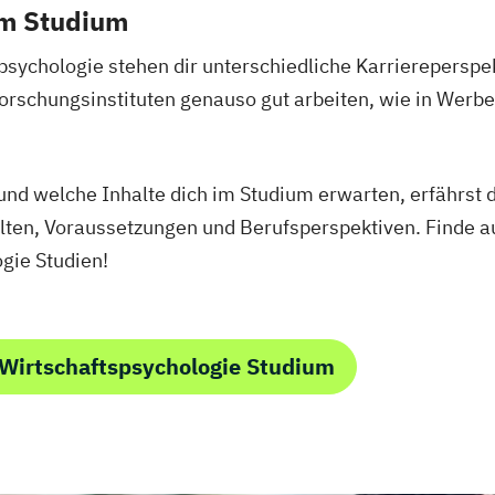
em Studium
/EN)
lusion
psychologie stehen dir unterschiedliche Karriereperspek
schungsinstituten genauso gut arbeiten, wie in Werb
swirt/in
ent
nkaufleute
und welche Inhalte dich im Studium erwarten, erfährst d
alten, Voraussetzungen und Berufsperspektiven. Finde 
(DE/EN)
gie Studien!
EN)
 (DE/EN)
Wirtschaftspsychologie Studium
ion
nspsychologie