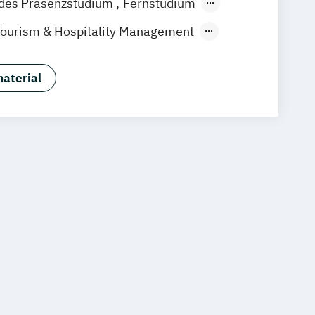
ndes Präsenzstudium
Fernstudium
 Studium
Tourism & Hospitality Management
uf Immobilienwirtschaft
aftslehre
aterial
 Management (120 CP)
ess Administration (60 CP)
ntmanagement
Wirtschaftspsychologie