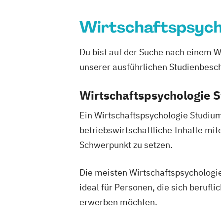
Digitale Betriebswirtschaftslehre
Digitale Transformation
Diätetik
Wirtschaftspsych
E-Beratung in der Pädagogik
E-Comm
Elektrotechnik
Engineering (DE/EN)
Du bist auf der Suche nach einem W
Entrepreneurship (DE/EN)
Ergotherap
unserer ausführlichen Studienbesch
Ernährungswissenschaften
Erwachse
Beratung und Personalentwicklung
Wirtschaftspsychologie 
Eventmanagement
Facility Managem
Ein Wirtschaftspsychologie Studium 
Accounting und Taxation (DE/EN)
Fin
betriebswirtschaftliche Inhalte mi
Finanzmanagement für Bankkaufleute
Schwerpunkt zu setzen.
Fitnessökonomie
Game Design
Gart
General Management
Gerontologie
Die meisten Wirtschaftspsychologi
Gesundheits- und Pflegepädagogik
ideal für Personen, die sich beruf
Gesundheitsmanagement
Gesundheit
Gesundheitspädagogik
Gesundheitsö
erwerben möchten.
Growth Hacking
Growth Hacking (DE