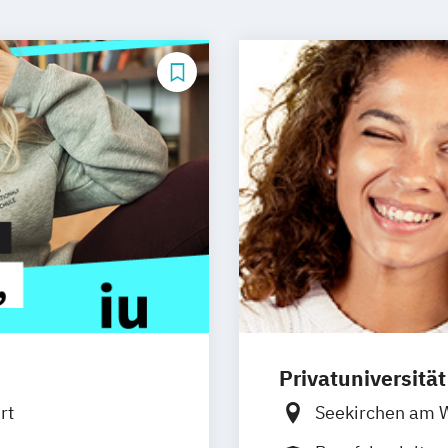
Privatuniversitä
rt
Seekirchen am 
Südtirol
online