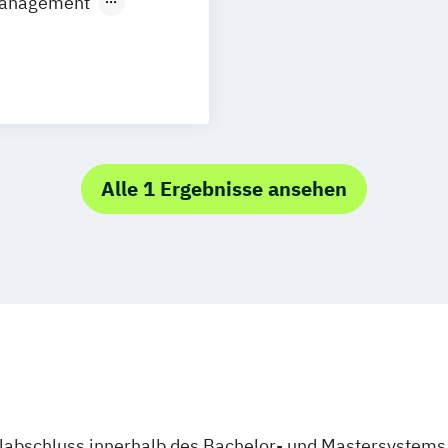
 Management
ft
 CP)
aftspsychologie
Alle 1 Ergebnisse ansehen
ulabschluss innerhalb des Bachelor- und Mastersystems