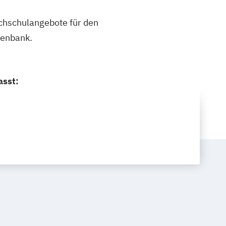
ochschulangebote für den
tenbank.
asst: