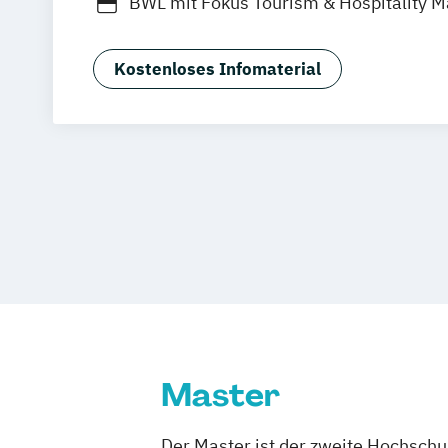
BWL mit Fokus Tourism & Hospitality
BWL mit Fokus auf Immobilienwirtscha
Betriebswirtschaftslehre
Kostenloses Infomaterial
MBA in General Management (120 CP)
Master of Business Administration (60
Sport- und Eventmanagement
Wirtsch
Master
Der Master ist der zweite Hochsch