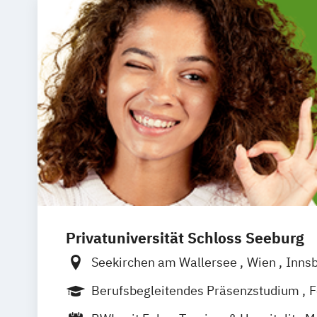
Privatuniversität Schloss Seeburg
Seekirchen am Wallersee
Wien
Inns
Südtirol
online
Berufsbegleitendes Präsenzstudium
F
Vollzeit
Duales Studium