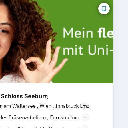
t Schloss Seeburg
en am Wallersee
Wien
Innsbruck
Linz
ndes Präsenzstudium
Fernstudium
 Studium