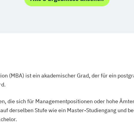
nagement
nd Media
anagement
igence (DE/EN)
agement
cience (DE/EN)
ss Technologies
ent (DE/EN)
rkauf
ganisation
ingenieurwesen
ion (MBA) ist ein akademischer Grad, der für ein postgr
rd.
th
p (DE/EN)
en, die sich für Managementpositionen oder hohe Ämter
t auf derselben Stufe wie ein Master-Studiengang und b
achelor.