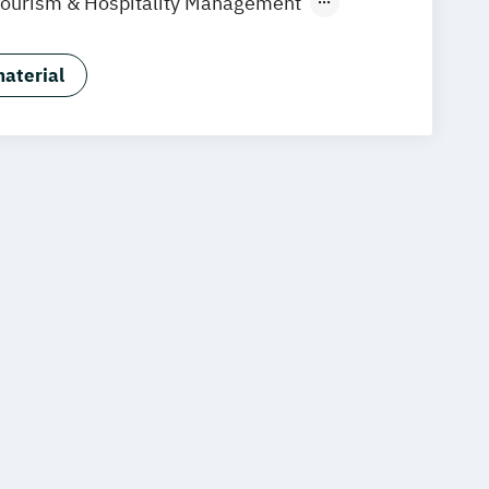
Tourism & Hospitality Management
uf Immobilienwirtschaft
aftslehre
aterial
 Management (120 CP)
ess Administration (60 CP)
ntmanagement
Wirtschaftspsychologie