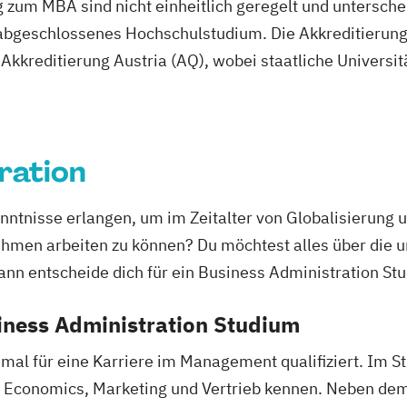
 zum MBA sind nicht einheitlich geregelt und unterschei
erce
abgeschlossenes Hochschulstudium. Die Akkreditierung 
Akkreditierung Austria (AQ), wobei staatliche Universit
ie
nenbildung
ent
Finance
ration
anzmanagement
Fintech
 Kenntnisse erlangen, um im Zeitalter von Globalisier
enbau
ehmen arbeiten zu können? Du möchtest alles über die u
nn entscheide dich für ein Business Administration St
spsychologie
iness Administration Studium
konomie
/EN)
mal für eine Karriere im Management qualifiziert. Im S
/EN)
t, Economics, Marketing und Vertrieb kennen. Neben de