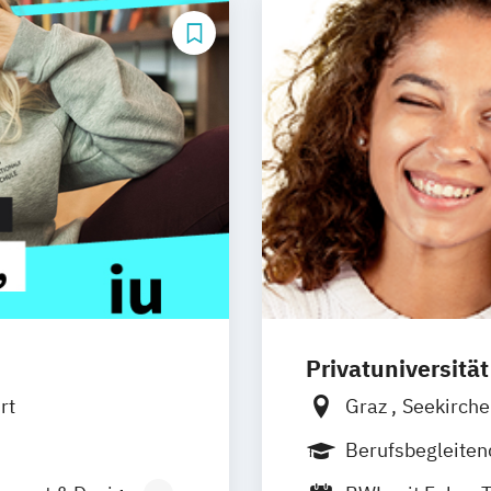
Privatuniversitä
rt
Graz
Seekirch
Südtirol
online
Berufsbegleite
Vollzeit
Duales