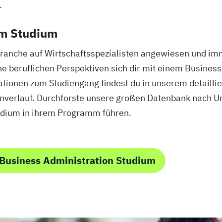
lusion
.
swirt/in
em Studium
ent
ranche auf Wirtschaftsspezialisten angewiesen und im
nkaufleute
 beruflichen Perspektiven sich dir mit einem Business
tionen zum Studiengang findest du in unserem detaillier
(DE/EN)
nverlauf. Durchforste unsere großen Datenbank nach U
EN)
 (DE/EN)
tudium in ihrem Programm führen.
ion
Business Administration Studium
nspsychologie
ikmanagement