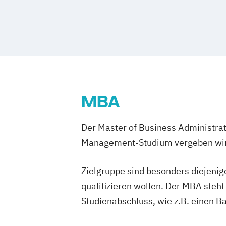
Betriebswirtschaftslehre – Office Ma
Designing Digital Business
Film
TV u
Business Administration (DE/EN)
Global Sales and Marketing
Handelsm
Business Intelligence
Business Intell
Human Resources Management
Cloud Computing
Coaching
Integrales Gebäude- und Energieman
Coaching und Supervision
Computer S
Management in Information and Busine
Controlling
Customer Centricity
Cyber Security (DE/EN)
Data Managem
Management und IT
Marketing und Ve
MBA
DevOps und Cloud Computing (DE/EN)
Personalmanagement
Führung und Or
Digital Business (DE/EN)
Real Estate Management
Wirtschafts
Der Master of Business Administrat
Digital Business Management
Digital Entrepreneurship
Management-Studium vergeben wi
Digital Heal
Digital Innovation and Intrapreneurshi
Digital Product Management
Zielgruppe sind besonders diejenig
Digital Transformation Management -
qualifizieren wollen. Der MBA steh
Gesundheitswesen
Studienabschluss, wie z.B. einen B
Digitale Betriebswirtschaftslehre