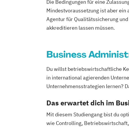
Digitale Transformation
Diätetik
Die Bedingungen für eine Zulassung
E-Beratung in der Pädagogik
E-Comm
Mindestvoraussetzung ist aber ein 
Elektrotechnik
Engineering (DE/EN)
Agentur für Qualitätssicherung und 
Entrepreneurship (DE/EN)
Ergotherap
akkreditieren lassen müssen.
Ernährungswissenschaften
Erwachse
Beratung und Personalentwicklung
Eventmanagement
Facility Managem
Business Administ
Accounting und Taxation (DE/EN)
Fin
Finanzmanagement für Bankkaufleute
Du willst betriebswirtschaftliche
Fitnessökonomie
Game Design
Gart
in international agierenden Untern
General Management
Gerontologie
Unternehmensstrategien lernen? Da
Gesundheits- und Pflegepädagogik
Gesundheitsmanagement
Gesundheit
Das erwartet dich im Bus
Gesundheitspädagogik
Gesundheitsö
Growth Hacking
Growth Hacking (DE
Mit diesem Studiengang bist du opti
Growth Hacking for Entrepreneurs (DE
wie Controlling, Betriebswirtschaf