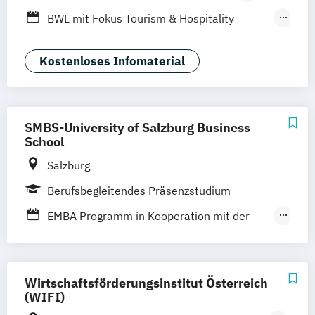
Fernstudium
Vollzeit
Duales Studium
BWL mit Fokus Tourism & Hospitality
Management
BWL mit Fokus auf Immobilienwirtschaft
Kostenloses Infomaterial
Betriebswirtschaftslehre
MBA in General Management (120 CP)
Master of Business Administration (60 CP)
SMBS-University of Salzburg Business
School
Sport- und Eventmanagement
Salzburg
Wirtschaftspsychologie
Berufsbegleitendes Präsenzstudium
EMBA Programm in Kooperation mit der
Hochschule Fresenius
Executive Master of Business
Administration (EMBA)
Wirtschaftsförderungsinstitut Österreich
Mini-MBA
Pathway to Ph.D. Program
(WIFI)
Psychosoziale Beratung