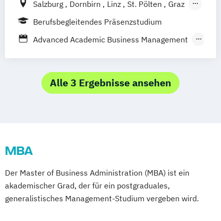
Salzburg
Dornbirn
Linz
St. Pölten
Graz
Qualitäts- und Risikomanagement
Wien
Berlin
Krems
Klagenfurt
Berufsbegleitendes Präsenzstudium
Innsbruck
Eisenstadt
Advanced Academic Business Management
Angewandtes Unternehmensmanagement
Bilanzbuchhaltung
Bildungs- und Berufsberatung
Alle 3 Ergebnisse ansehen
Business & Engineering
Business Management
Corporate Governance and Management
Designing Digital Business
Film
MBA
TV und Media
Global Sales and Marketing
Der Master of Business Administration (MBA) ist ein
Handelsmanagement
akademischer Grad, der für ein postgraduales,
Human Resources Management
generalistisches Management-Studium vergeben wird.
Integrales Gebäude- und
Energiemanagement