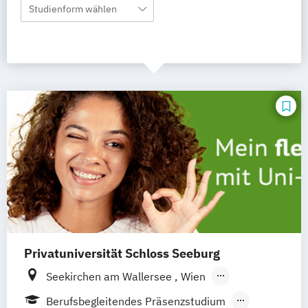
Studienform wählen
Privatuniversität Schloss Seeburg
Seekirchen am Wallersee
Wien
Innsbruck
Graz
Linz
Südtirol
online
Berufsbegleitendes Präsenzstudium