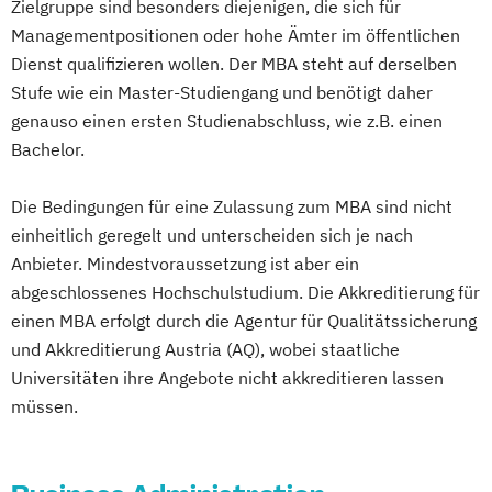
Zielgruppe sind besonders diejenigen, die sich für
Management in Information and Business
Managementpositionen oder hohe Ämter im öffentlichen
Technologies
Dienst qualifizieren wollen. Der MBA steht auf derselben
Management und IT
Stufe wie ein Master-Studiengang und benötigt daher
Marketing und Verkauf
genauso einen ersten Studienabschluss, wie z.B. einen
Bachelor.
Personalmanagement
Führung und Organisation
Die Bedingungen für eine Zulassung zum MBA sind nicht
Real Estate Management
einheitlich geregelt und unterscheiden sich je nach
Wirtschaftsingenieurwesen
Anbieter. Mindestvoraussetzung ist aber ein
abgeschlossenes Hochschulstudium. Die Akkreditierung für
einen MBA erfolgt durch die Agentur für Qualitätssicherung
und Akkreditierung Austria (AQ), wobei staatliche
Universitäten ihre Angebote nicht akkreditieren lassen
müssen.