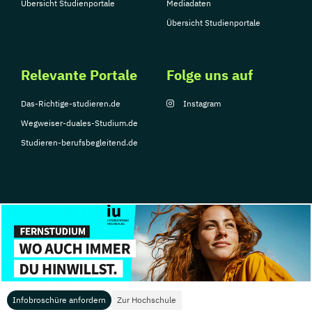
Übersicht Studienportale
Mediadaten
Übersicht Studienportale
Relevante Portale
Folge uns auf
Das-Richtige-studieren.de
Instagram
Wegweiser-duales-Studium.de
Studieren-berufsbegleitend.de
© Copyright 2026, TarGroup Media GmbH
Impressum
Über
Datenschutzerklärung
Nutzungsbedingungen
Barrier
uns
Infobroschüre anfordern
Zur Hochschule