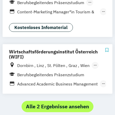
Berufsbegleitendes Präsenzstudium
Fernlehrgang
Content-Marketing Manager*in Tourism &
Hospitality
General Management MBA Fokus
Kostenloses Infomaterial
Automotive & Mobility
General Management MBA Fokus
Immobilienmanagement
Wirtschaftsförderungsinstitut Österreich
General Management MBA Fokus
(WIFI)
Leadership
Dornbirn
Linz
St. Pölten
Graz
Wien
General Management MBA Fokus
Berlin
Krems
Klagenfurt
Innsbruck
Berufsbegleitendes Präsenzstudium
Marketing 4.0
Salzburg
Eisenstadt
General Management MBA Fokus Soziale
Advanced Academic Business Management
Arbeit
Angewandtes Unternehmensmanagement
General Management mit Fokus
Bilanzbuchhaltung
Wirtschaftspsychologie
Bildungs- und Berufsberatung
Alle 2 Ergebnisse ansehen
Business & Engineering