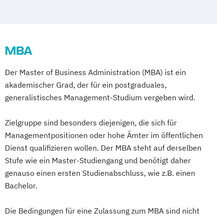
Business Management
Corporate Governance and Management
Designing Digital Business
Film
MBA
TV und Media
Global Sales and Marketing
Der Master of Business Administration (MBA) ist ein
Handelsmanagement
akademischer Grad, der für ein postgraduales,
Human Resources Management
generalistisches Management-Studium vergeben wird.
Integrales Gebäude- und
Energiemanagement
Zielgruppe sind besonders diejenigen, die sich für
Management in Information and Business
Managementpositionen oder hohe Ämter im öffentlichen
Technologies
Dienst qualifizieren wollen. Der MBA steht auf derselben
Management und IT
Stufe wie ein Master-Studiengang und benötigt daher
Marketing und Verkauf
genauso einen ersten Studienabschluss, wie z.B. einen
Bachelor.
Personalmanagement
Führung und Organisation
Die Bedingungen für eine Zulassung zum MBA sind nicht
Real Estate Management