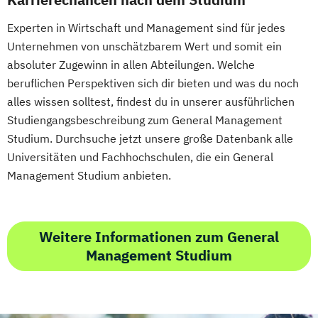
Medienkompetenz und Digital Literacy
Mobile Software Development
Experten in Wirtschaft und Management sind für jedes
Mobility Technologies
Unternehmen von unschätzbarem Wert und somit ein
absoluter Zugewinn in allen Abteilungen. Welche
Nachhaltiges Lebensmittelmanagement
beruflichen Perspektiven sich dir bieten und was du noch
Physiotherapie
alles wissen solltest, findest du in unserer ausführlichen
Power Electronic Engineering
Studiengangsbeschreibung zum General Management
Studienrichtung im Masterstudiengang
Studium. Durchsuche jetzt unsere große Datenbank alle
Electronic Engineering
Universitäten und Fachhochschulen, die ein General
Produktionstechnik und Organisation
Management Studium anbieten.
Public Communication
Radiologietechnologie
Software Design & Cloud Computing
Weitere Informationen zum General
Software and Digital Experience
Management Studium
Engineering
Sound Design
Soziale Arbeit
Sport und Eventmanagement