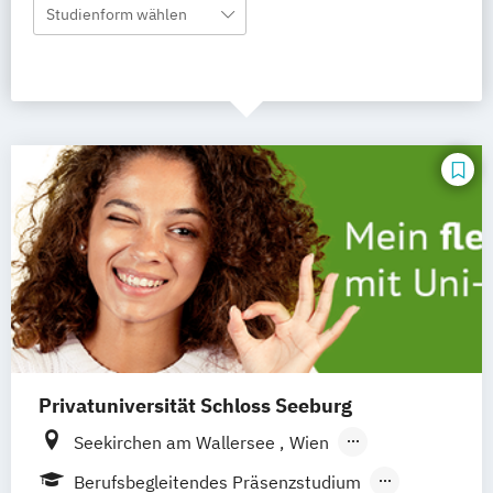
Studienform wählen
Privatuniversität Schloss Seeburg
Seekirchen am Wallersee
Wien
Innsbruck
Graz
Linz
Südtirol
online
Berufsbegleitendes Präsenzstudium