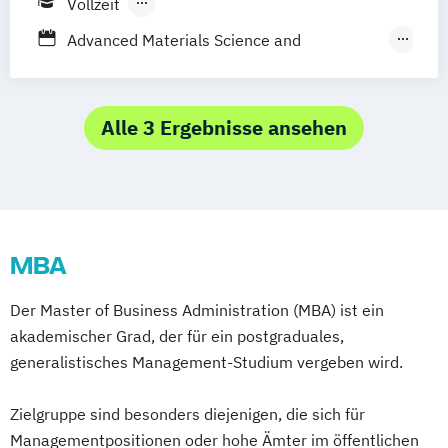
Vollzeit
Biomedizinische Analytik
Berufsbegleitendes Präsenzstudium
Communication Design
Advanced Materials Science and
Content-Strategie / Content Strategy
Engineering
Data Science and Artificial Intelligence
Advanced Mineral Resources Development
Digital Entrepreneurship
Diätologie
Alle 3 Ergebnisse ansehen
Electronics and Computer Engineering
Angewandte Geowissenschaften
Elektronik und Computer Engineering
Applied and Exploration Geophysics
Embedded Systems Engineering
Building Materials and Ceramics
Studienrichtung im Masterstudiengang
Circular Engineering
Energietechnik
Electronic Engineering
MBA
Genereic Management
Energie-
Geoenergy Engineering
Der Master of Business Administration (MBA) ist ein
Mobilitäts- und Umweltmanagement
Industrial Data Science
akademischer Grad, der für ein postgraduales,
Energy Technologies
Industrial Management and Business
generalistisches Management-Studium vergeben wird.
Engineering and Production Management
Administration
Ergotherapie
Industrielle Energietechnik
Zielgruppe sind besonders diejenigen, die sich für
European Project and Public Management
Industrielle Umweltschutz- und
Managementpositionen oder hohe Ämter im öffentlichen