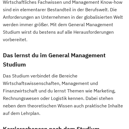
Wirtschaftliches Fachwissen und Management Know-how
Industrielle Mechatronik
Engineering
sind ein elementarer Bestandteil in der Berufswelt. Die
Industriewirtschaft / Industrial
Umwelt- und Klimaschutztechnik
Anforderungen an Unternehmen in der globalisierten Welt
Management
Werkstoffwissenschaft
werden immer größer. Mit dem General Management
Informationsdesign
Interaction Design
Studium wirst du bestens auf alle Herausforderungen
International Industrial Management
vorbereitet.
International Supply Management
Journalismus und Public Relations (PR)
Das lernst du im General Management
Lebensmittel: Produkt- und
Studium
Prozessentwicklung
Logopädie
Luftfahrt / Aviation
Das Studium verbindet die Bereiche
Luftverkehrsmanagement
Wirtschaftswissenschaften, Management und
Finanzwirtschaft und du lernst Themen wie Marketing,
Management internationaler
Rechnungswesen oder Logistik kennen. Dabei stehen
Geschäftsprozesse
neben dem theoretischen Wissen auch praktische Inhalte
Massenspektrometrie und molekulare
auf dem Lehrplan.
Analytik
Media Design
Karrierechancen nach dem Studium