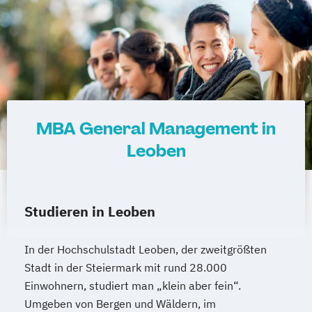
Sportmanagement und Training
System Test Engineering
System Test Engineering
Studienrichtung im Masterstudiengang
Electronic Engineering
Technische Dokumentation
Versicherungsmanagement
MBA General Management in
Visuelle Kommunikation und
Leoben
Bildmanagement
Wirtschaftsinformatik
eHealth
Studieren in Leoben
In der Hochschulstadt Leoben, der zweitgrößten
Stadt in der Steiermark mit rund 28.000
Einwohnern, studiert man „klein aber fein“.
Umgeben von Bergen und Wäldern, im