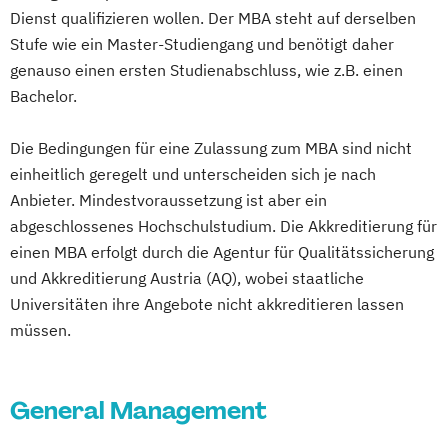
Exhibition Design
Verfahrenstechnik
Dienst qualifizieren wollen. Der MBA steht auf derselben
Fahrzeugtechnik / Automotive Engineering
Industrielogistik
Stufe wie ein Master-Studiengang und benötigt daher
General Management
International Petroleum Engineering
genauso einen ersten Studienabschluss, wie z.B. einen
Gesundheits- und Krankenpflege
Bachelor.
Kunststofftechnik
Gesundheitsinformatik / eHealth
Materialwissenschaften und
Gesundheitsmanagement im Tourismus
Die Bedingungen für eine Zulassung zum MBA sind nicht
Werkstofftechnologie
einheitlich geregelt und unterscheiden sich je nach
Gesundheitsmanagement und Public
Metallurgie
Anbieter. Mindestvoraussetzung ist aber ein
Health
Metallurgie und Metallkreisläufe
abgeschlossenes Hochschulstudium. Die Akkreditierung für
Gesundheitstourismus und
Montanmaschinenbau
Recyclingtechnik
einen MBA erfolgt durch die Agentur für Qualitätssicherung
Freizeitmanagement
Responsible Consumption and Production
und Akkreditierung Austria (AQ), wobei staatliche
Global Green and Social Business
Rohstoffgewinnung und Tunnelbau
Universitäten ihre Angebote nicht akkreditieren lassen
Global Leadership and HR Management
Rohstoffingenieurwesen
müssen.
Global Strategic Decision Making
Rohstoffverarbeitung
Hebammen
IT & Mobile Security
Safety and Disaster Management
IT Architecture
IT-Recht & Management
Sustainable Materials
General Management
Industrial Design
Sustainable Mineral and Metal Processing