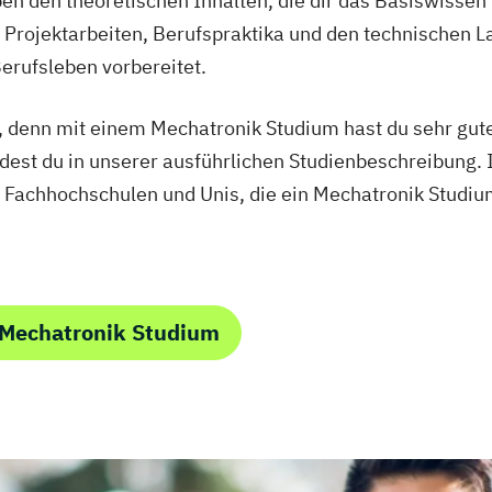
 den theoretischen Inhalten, die dir das Basiswissen v
en
 Projektarbeiten, Berufspraktika und den technischen 
Berufsleben vorbereitet.
ring (DE/EN)
en, denn mit einem Mechatronik Studium hast du sehr gut
dest du in unserer ausführlichen Studienbeschreibung.
ent
 Fachhochschulen und Unis, die ein Mechatronik Studium
(EN)
 (EN)
 Mechatronik Studium