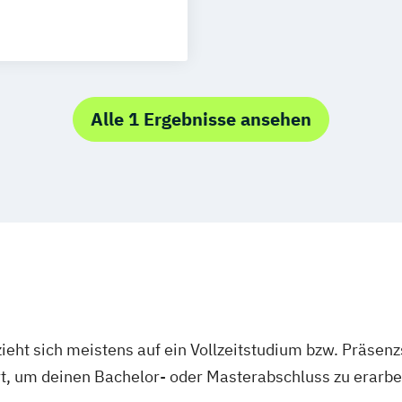
ing (DE/EN)
itsberufe
r
en (DE/EN)
Alle 1 Ergebnisse ansehen
y
nsprache -
EN)
ieht sich meistens auf ein Vollzeitstudium bzw. Präsenz
enpflege
Ort, um deinen Bachelor- oder Masterabschluss zu erarbe