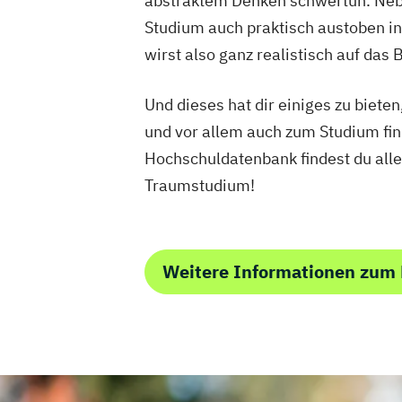
abstraktem Denken schwertun. Neben
Radiologietechnologie
Soziale Arbeit
Soziale Arbeit: Entwickeln und Gestalt
Studium auch praktisch austoben in
Studyxplore Orientierungsstudienjahr
wirst also ganz realistisch auf das 
Sustainable Real Estate Management
Systems Design (EN)
Systems Enginee
Und dieses hat dir einiges zu biet
Wirtschaft - Business Management
und vor allem auch zum Studium fin
Wirtschaft - Digital Business Managem
Hochschuldatenbank findest du alle
Wirtschaft - Digital Marketing & Sales 
Traumstudium!
Wirtschaft - Digital Tax & Accounting
Wirtschaft - Hotel Management
Wirtschaft - Intercultural Management
Weitere Informationen zum
Wirtschaft - Public Management
Wirtschaft - Wirtschaftspsychologie
Wirtschaftsingenieurwesen