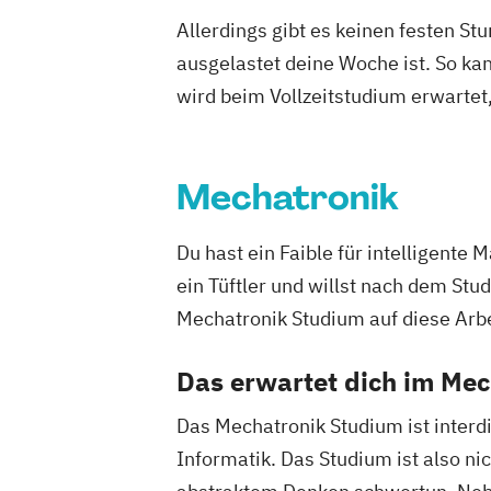
Gesundheitsmanagement
Allerdings gibt es keinen festen S
Green Transition Engineering (EN)
He
ausgelastet deine Woche ist. So ka
Industrial Engineering & Management
Industrial Power Electronics (EN)
wird beim Vollzeitstudium erwartet
Informationstechnologien - Medizintec
Informationstechnologien - Multimedi
Informationstechnologien - Netzwerk- 
Mechatronik
Kommunikationstechnik (DE/EN)
Integrated Systems and Circuits Desig
Du hast ein Faible für intelligente 
International Business Management (
ein Tüftler und willst nach dem St
Klientenzentrierte evidenzbasierte
Mechatronik Studium auf diese Arbe
Gesundheitsversorgung
Logopädie
Maschinenbau
Maschinen
Das erwartet dich im Me
Medical Engineering and Analytics (EN
Das Mechatronik Studium ist interdi
Nachhaltiges Immobilienmanagement
Informatik. Das Studium ist also ni
Physiotherapie
Public & Nonprofit-M