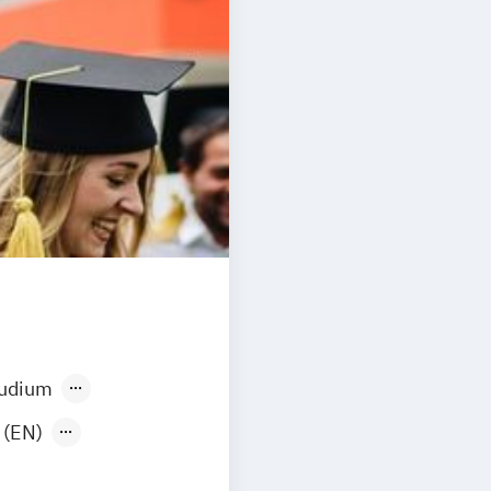
tudium
ium
 (EN)
märversorgung