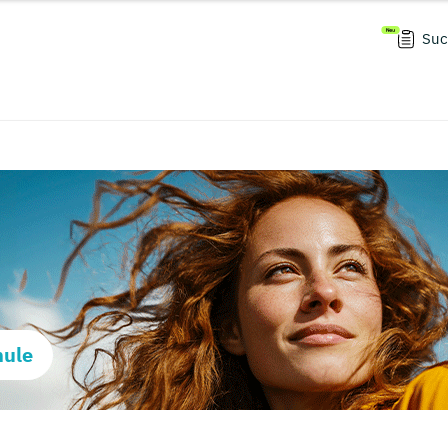
Suc
hule