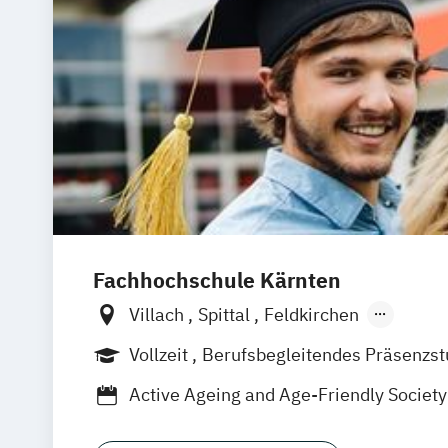
Fachhochschule Kärnten
Villach
Spittal
Feldkirchen
Klagenfurt - Primoschgasse
Vollzeit
Berufsbegleitendes Präsenzs
Klagenfurt - St. Veiterstraße
Fernstud
Fernstudium
Duales Studium
Active Ageing and Age-Friendly Society
Advanced Nursing Practice in der Pri