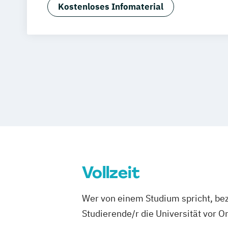
Advanced Practice in Diagnostic Imag
Kostenloses Infomaterial
Angewandte Telemedizin für Gesundhe
Applied Data Science (EN)
Architektu
Bauingenieurwesen
Bauingenieurwes
Biomedizinische Analytik
Business Development & Management
Communication Engineering (EN)
Digital Construction Management
Digital Transformation Management
Disability & Diversity Studies
Disabilit
Diversity & Digitalisierung
Dolmetschen: Österreichische Gebärde
Vollzeit
Deutsch
Electrical Energy & Mobility Systems (
Wer von einem Studium spricht, bez
Ergotherapie
Gesundheits- und Krank
Studierende/r die Universität vor 
Gesundheits- und Pflegemanagement