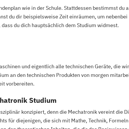
tundenplan wie in der Schule. Stattdessen bestimmst du
bammen
nnst du dir beispielsweise Zeit einräumen, um nebenbei 
, dass du dich hauptsächlich dem Studium widmest.
hnik (DE/EN)
atechnik (DE/EN)
und
n (EN)
Maschinen und eigentlich alle technischen Geräte, die wi
EN)
udium an den technischen Produkten von morgen mitarbei
it vorbereiten.
bau / Leichtbau
chatronik Studium
)
sziplinär konzipiert, denn die Mechatronik vereint die D
chts für diejenigen, die sich mit Mathe, Technik, Formel
anagement