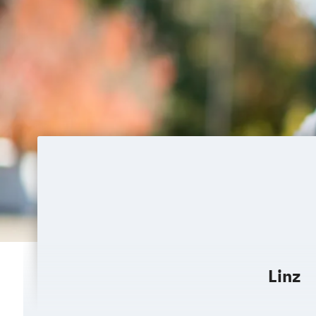
Public- und Nonprofit-Management
So
Supply Chain Management
Sustainable Energy Systems (EN)
Sustainable Solutions
Verfahrenstechnische Produktion
Werkstoffwissenschaften und Fertigun
Linz