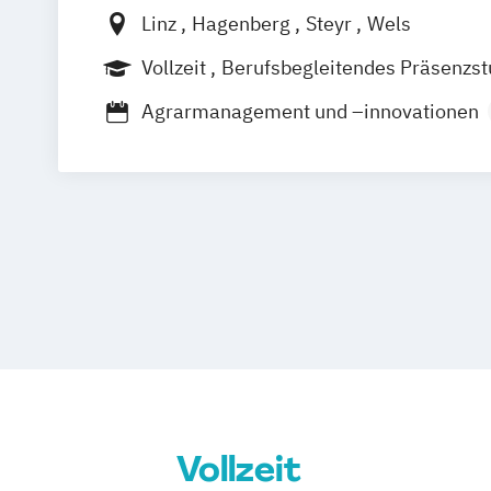
Linz
Hagenberg
Steyr
Wels
Vollzeit
Berufsbegleitendes Präsenzs
Duales Studium
Agrarmanagement und –innovationen
Agrartechnologie und -management
Angewandte Energietechnik
Anlagen
Applied Technologies for Medical Diag
Architektur
Artificial Intelligence Sol
Automatisierungstechnik
Automotive
Automotive Mechatronics and Manage
Bauingenieurwesen im Hochbau
Bio- und Umwelttechnik
Controlling
Rechnungswesen und Finanzmanagem
Data Science und Engineering
Design of Digital Products
Digital Arts
Vollzeit
Digital Business Management