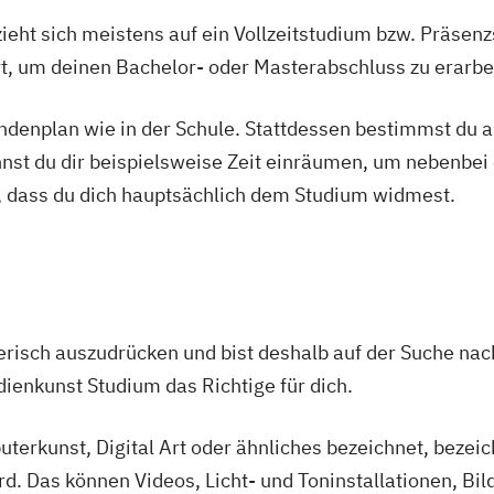
ieht sich meistens auf ein Vollzeitstudium bzw. Präsenz
Ort, um deinen Bachelor- oder Masterabschluss zu erarbe
u
n Science
tundenplan wie in der Schule. Stattdessen bestimmst du
nnst du dir beispielsweise Zeit einräumen, um nebenbei 
, dass du dich hauptsächlich dem Studium widmest.
ment
EN)
Innovation
stlerisch auszudrücken und bist deshalb auf der Suche n
dienkunst Studium das Richtige für dich.
Kommunikation
terkunst, Digital Art oder ähnliches bezeichnet, bezeic
d. Das können Videos, Licht- und Toninstallationen, Bil
anizations