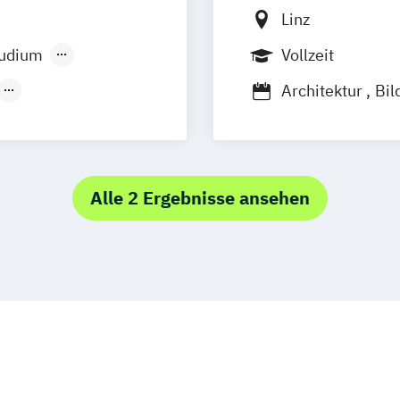
Linz
tudium
Vollzeit
Architektur
Bil
Fashion & Tech
bau
Grafik-Design u
nostics
Interface Cultu
utions
Mediengestaltu
Alle 2 Ergebnisse ansehen
 Computing
Plastische Konz
ment (EN)
Postdigital Luth
Textil · Kunst · 
Visuelle Kommun
ent
Zeitbasierte Me
Zeitbasierte un