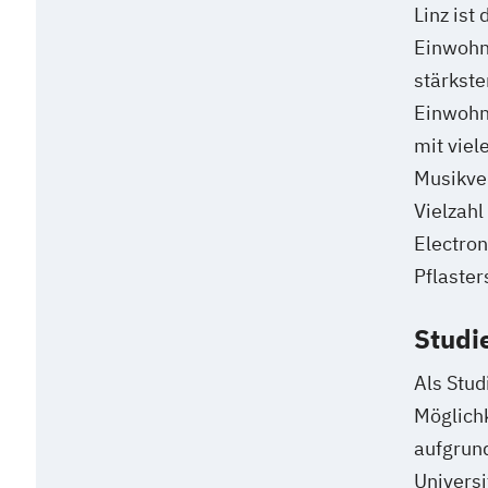
Linz ist
Einwohne
stärkste
Einwohne
mit viel
Musikve
Vielzahl
Electron
Pflaster
Studie
Als Stud
Möglichk
aufgrun
Univers