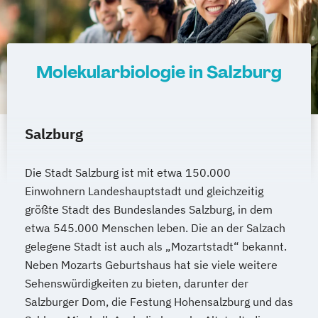
Mathematik
Mathematik (Lehramt)
Medical Biology (EN)
Molecular Biology (EN)
Molekulare Biowissenschaften
Molekularbiologie in Salzburg
Musik- und Tanzwissenschaft
Musikerziehung (Lehramt)
Naturwissenschaften
Salzburg
Performative und Intermediale Musik- und
Tanzwissenschaft
Die Stadt Salzburg ist mit etwa 150.000
Philosophie
Philosophie an der KTH
Einwohnern Landeshauptstadt und gleichzeitig
Philosophy (EN)
Physik (Lehramt)
größte Stadt des Bundeslandes Salzburg, in dem
Political Science (EN)
etwa 545.000 Menschen leben. Die an der Salzach
Political Science – Integration and
gelegene Stadt ist auch als „Mozartstadt“ bekannt.
Governance (EN)
Neben Mozarts Geburtshaus hat sie viele weitere
Politikwissenschaft
Psycho-
Sehenswürdigkeiten zu bieten, darunter der
Salzburger Dom, die Festung Hohensalzburg und das
Neuro- und Klinische Linguistik