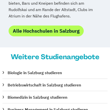
Sprachwissenschaft
bieten, Bars und Kneipen befinden sich am
Technische Wissenschaften
Rudolfskai und am Rande der Altstadt, Clubs im
Textiles Gestalten (Lehramt)
Theologie
Atrium in der Nähe des Flughafens.
Wirtschaftswissenschaften
Wissenschaft und Kunst
Alle Hochschulen in Salzburg
Weitere Studienangebote
Biologie in Salzburg studieren
Betriebswirtschaft in Salzburg studieren
Biomedizin in Salzburg studieren
Business Management in Salzburg studieren