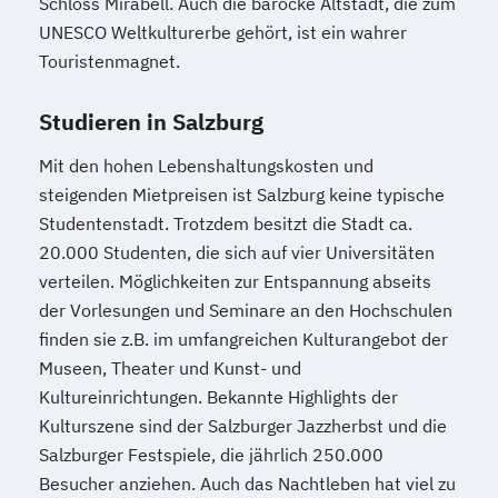
Schloss Mirabell. Auch die barocke Altstadt, die zum
Psychologie
UNESCO Weltkulturerbe gehört, ist ein wahrer
Psychologie und Philosophie (Lehramt)
Touristenmagnet.
Pädagog/innenbildung
Pädagogik
Recht und Wirtschaft
Studieren in Salzburg
Rechtswissenschaften
Religious Studies
Romanistik
Russisch (Lehramt)
Mit den hohen Lebenshaltungskosten und
Schule und Religion (Lehramt)
steigenden Mietpreisen ist Salzburg keine typische
Studentenstadt. Trotzdem besitzt die Stadt ca.
Science and Technology of Materials (EN)
20.000 Studenten, die sich auf vier Universitäten
Slawistik
Soziologie
Spanisch (Lehramt)
verteilen. Möglichkeiten zur Entspannung abseits
Sport- und Bewegungswissenschaft
der Vorlesungen und Seminare an den Hochschulen
Sport- und Bewegungswissenschaft:
finden sie z.B. im umfangreichen Kulturangebot der
Therapie – Gesundheit – Leistung
Museen, Theater und Kunst- und
Sport-Management-Medien
Kultureinrichtungen. Bekannte Highlights der
Sportjournalismus
Kulturszene sind der Salzburger Jazzherbst und die
Sprache - Wirtschaft - Kultur
Salzburger Festspiele, die jährlich 250.000
Sprache – Wirtschaft – Kultur
Besucher anziehen. Auch das Nachtleben hat viel zu