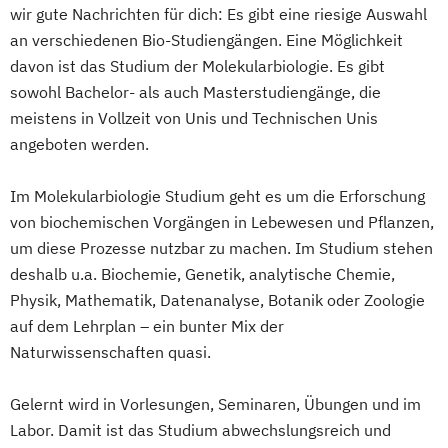
European Union Studies (EN)
wir gute Nachrichten für dich: Es gibt eine riesige Auswahl
Französisch (Lehramt)
Geographie
an verschiedenen Bio-Studiengängen. Eine Möglichkeit
Geographie und Wirtschaft (Lehramt)
davon ist das Studium der Molekularbiologie. Es gibt
Geologie
Germanistik
Geschichte
sowohl Bachelor- als auch Masterstudiengänge, die
Geschichte (Lehramt)
Geschichte
meistens in Vollzeit von Unis und Technischen Unis
angeboten werden.
Sozialkunde und Politische Bildung
(Lehramt)
Im Molekularbiologie Studium geht es um die Erforschung
Gestaltung – Unterrichtsfach Technisches
von biochemischen Vorgängen in Lebewesen und Pflanzen,
Werken (Lehramt)
um diese Prozesse nutzbar zu machen. Im Studium stehen
Gestaltung: Technik
Textil (Lehramt)
deshalb u.a. Biochemie, Genetik, analytische Chemie,
Griechisch (Lehramt)
Physik, Mathematik, Datenanalyse, Botanik oder Zoologie
Human-Computer Interaction (EN)
auf dem Lehrplan – ein bunter Mix der
Informatik
Naturwissenschaften quasi.
Informatik und Digitale Grundbildung
(Lehramt)
Gelernt wird in Vorlesungen, Seminaren, Übungen und im
Informatik und Informatikmanagement
Labor. Damit ist das Studium abwechslungsreich und