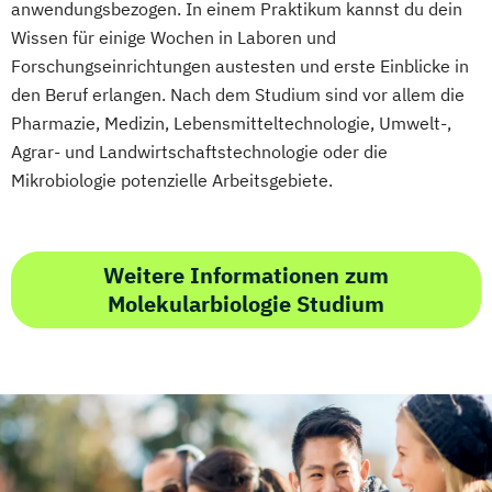
(Lehramt)
anwendungsbezogen. In einem Praktikum kannst du dein
Ingenieurwissenschaften
Wissen für einige Wochen in Laboren und
Forschungseinrichtungen austesten und erste Einblicke in
Inklusive Pädagogik mit Fokus Behinderung
den Beruf erlangen. Nach dem Studium sind vor allem die
(Lehramt)
Pharmazie, Medizin, Lebensmitteltechnologie, Umwelt-,
Instrumentalmusikerziehung (Lehramt)
Agrar- und Landwirtschaftstechnologie oder die
Italienisch (Lehramt)
Mikrobiologie potenzielle Arbeitsgebiete.
Jüdische Kulturgeschichte
Katholische Fachtheologie
Katholische Religion (Lehramt)
Weitere Informationen zum
Katholische Religionspädagogik
Molekularbiologie Studium
Katholische Theologie
Kommunikationswissenschaft
Kunstgeschichte
Latein (Lehramt)
Linguistik
Literatur- und Kulturwissenschaft/Literary
and Cultural Studies