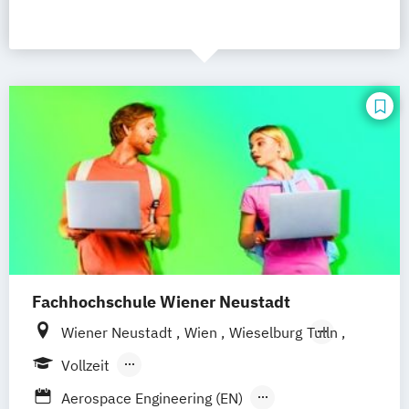
Fachhochschule Wiener Neustadt
Wiener Neustadt
Wien
Wieselburg
Tulln
Salzburg
Vollzeit
Berufsbegleitendes Präsenzstudium
Aerospace Engineering (EN)