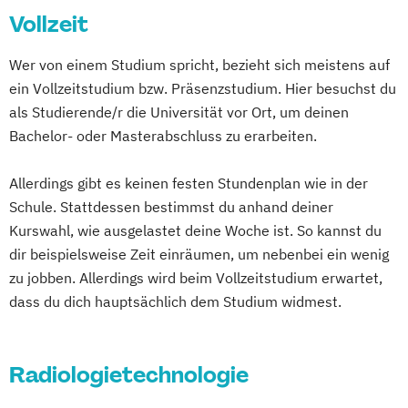
Controlling & Business Intelligence
Vollzeit
Architektur - Green Building
Diagnostischer Ultraschall – Sonographie
Bauingenieurwesen - Baumanagement
Wer von einem Studium spricht, bezieht sich meistens auf
E-Commerce
Eco Design
Bioengineering
Bioinformatik
ein Vollzeitstudium bzw. Präsenzstudium. Hier besuchst du
Entrepreneurship & Applied Management
Biomedizinische Analytik
als Studierende/r die Universität vor Ort, um deinen
Ergotherapie
Bioprocess Engineering
Bachelor- oder Masterabschluss zu erarbeiten.
Gesundheits- und Krankenpflege
Biotechnologisches Qualitätsmanagement
Green Marketing &
Clinical Engineering
Allerdings gibt es keinen festen Stundenplan wie in der
Nachhaltigkeitskommunikation (DE/EN)
Computer Science and Digital
Schule. Stattdessen bestimmst du anhand deiner
Health Care Informatics
Communications
Kurswahl, wie ausgelastet deine Woche ist. So kannst du
Immobilienmanagement
Informatik
Diätologie
Elementarpädagogik
dir beispielsweise Zeit einräumen, um nebenbei ein wenig
Journalismus &
zu jobben. Allerdings wird beim Vollzeitstudium erwartet,
Ergotherapie
Unternehmenskommunikation
dass du dich hauptsächlich dem Studium widmest.
Gesundheits- und Krankenpflege
Lebensmittel-Produktentwicklung &
Green Mobility
Ressourcenmanagement
Health Assisting Engineering
Radiologietechnologie
Logopädie
Mechatronik
Health Studies*
Mechatronik - Mikrosystemtechnik
Health Tech and Clinical Engineering