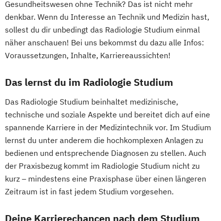
Gesundheitswesen ohne Technik? Das ist nicht mehr
MedTech – Functional Imaging
Hebammen
High Tech Manufacturing
denkbar. Wenn du Interesse an Technik und Medizin hast,
Conventional & Ion Radiotherapy (EN)
IT-Security
sollest du dir unbedingt das Radiologie Studium einmal
Nachhaltige Produktion &
Integriertes Risikomanagement
näher anschauen! Bei uns bekommst du dazu alle Infos:
Kreislaufwirtschaft
Integriertes Sicherheitsmanagement
Voraussetzungen, Inhalte, Karriereaussichten!
Personal
Organisation & Strategie
Kinder- und Familienzentrierte Soziale
Polizeiliche Führung
Praxisanleitung
Das lernst du im Radiologie Studium
Arbeit
Produktmarketing & Projektmanagement
Logopädie*
Molecular Biotechnology
Das Radiologie Studium beinhaltet medizinische,
Pädagogisch-Didaktischer Lehrgang für
Molekulare Biotechnologie
technische und soziale Aspekte und bereitet dich auf eine
Lehrende des Exekutivdienstes
Multilingual Technologies
spannende Karriere in der Medizintechnik vor. Im Studium
Radiologietechnologie
Nachhaltige Verpackungstechnologie
lernst du unter anderem die hochkomplexen Anlagen zu
Regenerative Energiesysteme &
Nachhaltiges Ressourcenmanagement
bedienen und entsprechende Diagnosen zu stellen. Auch
technisches Energiemanagement
Orthoptik
der Praxisbezug kommt im Radiologie Studium nicht zu
Robotik
Packaging Technology and Sustainability
kurz – mindestens eine Praxisphase über einen längeren
Softwaretechnik & Digitaler Systembau
Zeitraum ist in fast jedem Studium vorgesehen.
Physiotherapie
Public Management
Strategisches Marketing &
Radiologietechnologie
Kampagnenmanagement
Deine Karrierechancen nach dem Studium
Simulation in Health Care