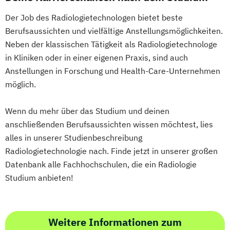
Strategisches Sicherheitsmanagement
Software Design and Engineering
Der Job des Radiologietechnologen bietet beste
Sustainable Finance & Digital
Sonography
Soziale Arbeit
Berufsaussichten und vielfältige Anstellungsmöglichkeiten.
Transformation (EN)
Sozialraumorientierte und Klinische Soziale
Neben der klassischen Tätigkeit als Radiologietechnologe
Training & Sport
Arbeit
in Kliniken oder in einer eigenen Praxis, sind auch
Vorbereitungslehrgang Bachelor (Studieren
Sozialwirtschaft
Anstellungen in Forschung und Health-Care-Unternehmen
ohne Matura)
möglich.
Sustainability Assessment and Resource
Wirtschaftsberatung
Management
Wirtschaftsingenieur
Wenn du mehr über das Studium und deinen
Sustainable Packaging Design and
Wirtschaftskriminalität & Cyber Crime
anschließenden Berufsaussichten wissen möchtest, lies
Technology
alles in unserer Studienbeschreibung
Tax Consulting
Tax Management
Radiologietechnologie nach. Finde jetzt in unserer großen
Technical Management*
Datenbank alle Fachhochschulen, die ein Radiologie
Technische Informatik
Studium anbieten!
Weitere Informationen zum