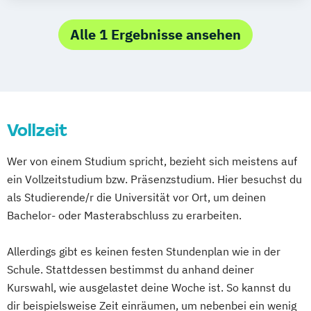
Digital Economy (EN)
Economics (EN)
Executive MBA Bucharest
Alle 1 Ergebnisse ansehen
Executive MBA PGM
Export- und
Internationalisierungsmanagement
(DE/EN)
Vollzeit
Finance
Finanzwirtschaft und Rechnungswesen
Wer von einem Studium spricht, bezieht sich meistens auf
Global Executive MBA
ein Vollzeitstudium bzw. Präsenzstudium. Hier besuchst du
International Business Taxation
als Studierende/r die Universität vor Ort, um deinen
International Management/CEMS (EN)
Bachelor- oder Masterabschluss zu erarbeiten.
MBA Energy Management
MBA Entrepreneurship & Innovation
Allerdings gibt es keinen festen Stundenplan wie in der
MBA Finance
Schule. Stattdessen bestimmst du anhand deiner
MBA Health Care Management
Kurswahl, wie ausgelastet deine Woche ist. So kannst du
MBA Marketing & Sales
dir beispielsweise Zeit einräumen, um nebenbei ein wenig