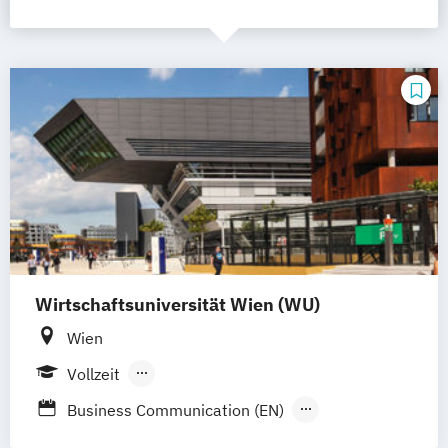
Wirtschaftsuniversität Wien (WU)
Wien
Vollzeit
Berufsbegleitendes Präsenzstudium
Business Communication (EN)
Business and Economics (EN)