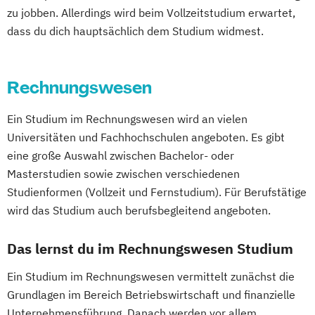
zu jobben. Allerdings wird beim Vollzeitstudium erwartet,
MBA Project Management
dass du dich hauptsächlich dem Studium widmest.
MBA Public Auditing
MBA Sozialmanagement
Management
Marketing (EN)
Professional MBA
Rechnungswesen
Quantitative Finance (EN)
Socio-Ecological Economics and Policy (EN)
Ein Studium im Rechnungswesen wird an vielen
Universitäten und Fachhochschulen angeboten. Es gibt
Sozial- und Wirtschaftswissenschaften
eine große Auswahl zwischen Bachelor- oder
Sozioökonomie
Masterstudien sowie zwischen verschiedenen
Steuern und Rechnungslegung
Strategy
Studienformen (Vollzeit und Fernstudium). Für Berufstätige
Innovation
wird das Studium auch berufsbegleitend angeboten.
and Management Control (EN)
Das lernst du im Rechnungswesen Studium
Supply Chain Management (EN)
Wirtschafts- und Sozialwissenschaften
Ein Studium im Rechnungswesen vermittelt zunächst die
Wirtschaftspädagogik
Wirtschaftsrecht
Grundlagen im Bereich Betriebswirtschaft und finanzielle
Unternehmensführung. Danach werden vor allem