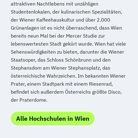
attraktiven Nachtlebens mit unzähligen
Kultur und Gesellschaft des modernen
Studentenlokalen, der kulinarischen Spezialitäten,
Südasien
der Wiener Kaffeehauskultur und über 2.000
Kultur- und Sozialanthropologie
Grünanlagen ist es nicht überraschend, dass Wien
Kunstgeschichte
Latein (Lehramt)
bereits neun Mal bei der Mercer Studie zur
Lebensmittelchemie
Mathematik
lebenswertesten Stadt gekürt wurde. Wien hat viele
Mathematik (Lehramt)
Medieninformatik
Sehenswürdigkeiten zu bieten, darunter die Wiener
Meteorologie
Meteorologie
Staatsoper, das Schloss Schönbrunn und den
Middle European interdisciplinary master's
Stephansdom am Wiener Stephansplatz, das
programme in Cognitive Science
österreichische Wahrzeichen. Im bekannten Wiener
Prater, einem Stadtpark mit einem Riesenrad,
(MEi:CogSci)
befindet sich außerdem Österreichs größte Disco,
Molekulare Biologie
der Praterdome.
Molekulare Mikrobiologie
Mikrobielle Ökologie und Immunbiologie
Alle Hochschulen in Wien
Musikwissenschaft
Naturschutz und
Biodiversitätsmanagement