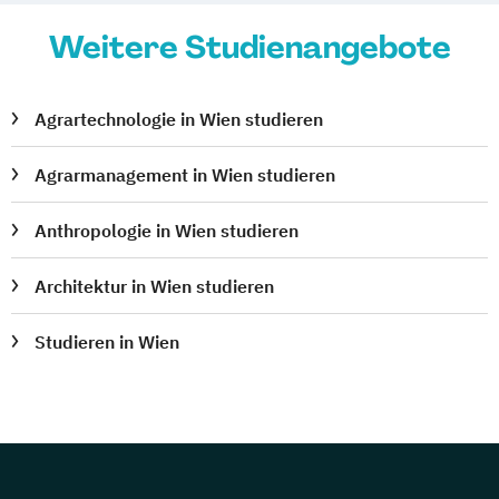
Nederlandistik
Orientalistik
Weitere Studienangebote
Pflegewissenschaft
Pharmazie
Philosophie
Philosophie
Physics of the Earth (Geophysics)
Physik
Agrartechnologie in Wien studieren
Physik
Physik (Lehramt)
Agrarmanagement in Wien studieren
Politikwissenschaft
Polnisch (Lehramt)
Psychologie
Anthropologie in Wien studieren
Psychologie und Philosophie (Lehramt)
Publizistik- und
Architektur in Wien studieren
Kommunikationswissenschaft
Publizistik- und
Studieren in Wien
Kommunikationswissenschaft
Raumforschung und Raumordnung
Rechtswissenschaften
Religionspädagogik
Religionswissenschaft