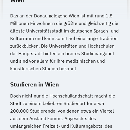
Inklusive Pädagogik - Fokus
Beeinträchtigungen (Lehramt)
Das an der Donau gelegene Wien ist mit rund 1,8
Interdisziplinäre Osteuropastudien
Millionen Einwohnern die größte und gleichzeitig die
Internationale Betriebswirtschaft
älteste Universitätsstadt im deutschen Sprach- und
Kulturraum und kann somit auf eine lange Tradition
Internationale Betriebswirtschaft
zurückblicken. Die Universitäten und Hochschulen
Internationale Entwicklung
der Hauptstadt bieten ein breites Studienangebot
Internationale Rechtswissenschaften
und sind vor allem für ihre medizinischen und
Islamisch-Theologische Studien
künstlerischen Studien bekannt.
Islamische Religionspädagogik
Italienisch (Lehramt)
Japanologie
Studieren in Wien
Judaistik
Kartographie und Geoinformation
Doch nicht nur die Hochschullandschaft macht die
Stadt zu einem beliebten Studienort für etwa
Katholische Fachtheologie
200.000 Studierende, von denen etwa ein Viertel
Katholische Religion (Lehramt)
aus dem Ausland kommt. Angesichts des
Klassische Archäologie
umfangreichen Freizeit- und Kulturangebots, des
Klassische Philologie
Koreanologie