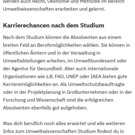
werden auch Recht, Ökonomie und Methodik im Bereich
Phytomedizin
Safety in the Food Chain
English Language and Linguistics
Umweltwissenschaften erarbeiten und gelernt.
Stoffliche und energetische Nutzung
English and American Studies
nachwachsender Rohstoffe (NAWARO) -
Environmental Sciences
Karrierechancen nach dem Studium
internationales Masterprogramm
Erdwissenschaften
Nach dem Studium können die Absolventen aus einem
Biomassetechnologie
Ernährungswissenschaften
breiten Feld an Berufsmöglichkeiten wählen. Sie können in
Sustainability in Agriculture
Ethik für Schule und Beruf
öffentlichen Ämtern und in der Verwaltung in
Food Production and Food Technology in
Europäische Ethnologie
Umweltabteilungen arbeiten, im Umweltbundesamt oder
the Danube Region
Evangelische Fachtheologie
der Agentur für Gesundheit. Aber auch internationale
Umwelt- und Bioressourcenmanagement
Evangelische Religion (Lehramt)
Organisationen wie z.B. FAO, UNEP oder IAEA bieten gute
Umweltingenieurwissenschaften
Evolutionary Systems Biology
Fennistik
Karrieremöglichkeiten an. Als Umweltschutzbeauftragte
Universitätslehrgang Advanced
Finno-Ugristik
Französisch (Lehramt)
oder in der Projektplanung in Großunternehmen oder in der
technologies in smart crop farming
Gender Studies
Forschung und Wissenschaft sind die erfolgreichen
Universitätslehrgang Akademischer
Genetik und Entwicklungsbiologie
Absolventen ebenfalls gut aufgehoben.
Jagdwirt/Akademische Jagdwirtin
Geographie
Universitätslehrgang Bewertung land- und
Was dich beruflich noch alles erwartet und alle weiteren
Geographie und Wirtschaftskunde
Infos zum Umweltwissenschaften Studium findest du in
forstwirtschaftlicher Liegenschaften
(Lehramt)