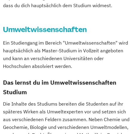
Praxis (Technisches und textiles Werken)
Lebensmittel- und Biotechnologie
dass du dich hauptsächlich dem Studium widmest.
Bosnisch/Kroatisch/Serbisch (Lehramt)
Lehramt kkp: Kunst und kommunikative
Lebensmittelwissenschaften und -
Botanik
Byzantinistik und Neogräzistik
Praxis (Bildnerische Erziehung)
technologie
CREOLE - Cultural Differences and
Umweltwissenschaften
Medienkunst (Studienzweige: Digitale
Limnology & Wetland Management
Transnational Processes
Kunst
Mountain Forestry (Englisch)
Chemie
Chemie (Lehramt)
Ein Studiengang im Bereich "Umweltwissenschaften" wird
Transmediale Kunst)
Natural Resources Management and
Chemie und Technologie der Materialien
hauptsächlich als Master-Studium in Vollzeit angeboten
Social Design - Arts as Urban Innovation
Ecological Engineering
Communication Science
und kann an verschiedenen Universitäten oder
Sprachkunst
Nutzpflanzenwissenschaften
Computational Science
Hochschulen absolviert werden.
TransArts - Transdisziplinäre Kunst
Nutztierwissenschaften
Darstellende Geometrie (Lehramt)
Vienna Master of Arts in Applied Human
Organic Agricultural Systems and
Das lernst du im Umweltwissenschaften
Deutsch (Lehramt)
Rights
Agroecology
Deutsch als Fremd- und Zweitsprache
Studium
ecm - educating/curating/managing
Organic Agricultural Systems and
Deutsche Philologie
Deutsche Philologie
Die Inhalte des Studiums bereiten die Studenten auf ihr
Agroecology (Englisch)
Drug Discovery and Development
späteres Wirken als Umweltexperten vor und setzen sich
Pferdewissenschaften
East Asian Economy and Society
aus verschiedenen Feldern zusammen. Neben Chemie und
PhD-Studium Biomolecular Technology of
Ecology and Ecosystems
Geochemie, Biologie und verschiedenen Umweltmodellen,
Proteins (BioToP)
Englisch (Lehramt)