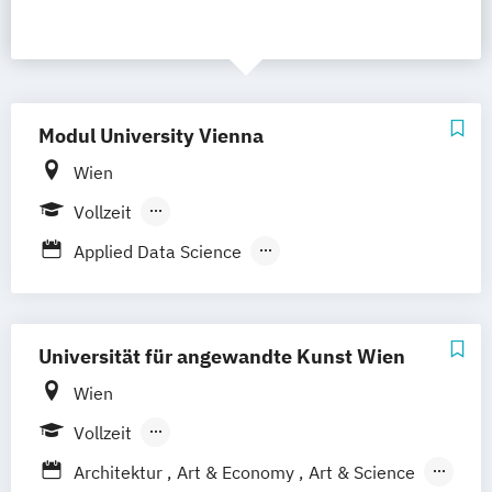
Modul University Vienna
Wien
Vollzeit
Berufsbegleitendes Präsenzstudium
Applied Data Science
Doctorate in Business and Socioeconomic
Sciences
International Management
Universität für angewandte Kunst Wien
International Tourism Management
Wien
MBA General
Management
Vollzeit
Sustainable Development
Berufsbegleitendes Präsenzstudium
Management and Policy
Architektur
Art & Economy
Art & Science