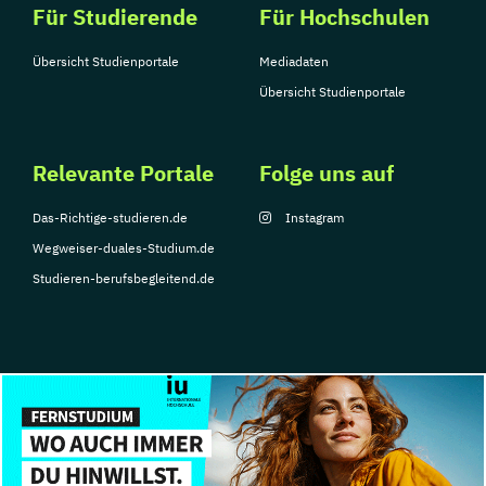
Für Studierende
Für Hochschulen
Reliogionspädaogik
Romanistik
Russisch (Lehramt)
Übersicht Studienportale
Mediadaten
Science-Technology-Society
Sinologie
Übersicht Studienportale
Skandinavistik
Slawistik
Slawistik
Slowakisch (Lehramt)
Relevante Portale
Folge uns auf
Slowenisch (Lehramt)
Soziologie
Spanisch (Lehramt)
Sportwissenschaft
Das-Richtige-studieren.de
Instagram
Sprachen und Kulturen Südasiens
Wegweiser-duales-Studium.de
Sprachen und Kulturen Südasiens und
Studieren-berufsbegleitend.de
Tibets
Sprachwissenschaft
Statistik
Theater-
Film- und Medienwissenschaft
Theologische Spezialisierung
Tibetologie und Buddhismuskunde
© Copyright 2026, TarGroup Media GmbH
Transkulturelle Kommunikation
Impressum
Über
Datenschutzerklärung
Nutzungsbedingungen
Barrier
Translation
Tschechisch (Lehramt)
uns