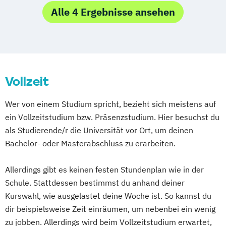
Doktoratsstudium der technischen
Doktoratsstudium International Graduate
Allgemeine Linguistik: Grammatiktheorie
Alle 4 Ergebnisse ansehen
Wissenschaften
School in Nanobiotechnology (IGS-
und kognitive Sprachwissenschaft
Experimental Game Cultures
NanoBio)
Alte Geschichte und Altertumskunde
Global Challenges and Sustainable
Doktoratsstudium der Bodenkultur
Altorientalische Philologie und
Developments
Doktoratsstudium der Sozial- und
Orientalische Archäologie
Industrial Design
Wirtschaftswissenschaften
Vollzeit
Angewandte Linguistik
Konservierung und Restaurierung
Environmental Sciences - Soil
Anglophone Literatures and Cultures
Wer von einem Studium spricht, bezieht sich meistens auf
Kunst- und Kulturwissenschaften
Water and Biodiversity (ENVEURO)
Anthropologie
ein Vollzeitstudium bzw. Präsenzstudium. Hier besuchst du
Lehramt Design
Forstwirtschaft
Forstwissenschaften
Arabische Welt: Sprache und Gesellschaft
als Studierende/r die Universität vor Ort, um deinen
Architektur und Environment (Technisches
Green Building Engineering
Astronomie
Austrian Studies
Bachelor- oder Masterabschluss zu erarbeiten.
Werken)
Holz- und Naturfasertechnologie
Banking and Finance
Betriebswirtschaft
Lehramt Textil - freie und kontextuelle
Holztechnologie und Management
Bewegung und Sport (Lehramt)
Allerdings gibt es keinen festen Stundenplan wie in der
künstlerische Gestaltung und
Horticultural Sciences
Bildungswissenschaft
Bioinformatik
Schule. Stattdessen bestimmst du anhand deiner
Materialkultur (Textiles Gestalten)
Kulturtechnik und Wasserwirtschaft
Biologie
Kurswahl, wie ausgelastet deine Woche ist. So kannst du
Lehramt dex: Design
Landschaftsplanung und
Biologie und Umweltkunde (Lehramt)
dir beispielsweise Zeit einräumen, um nebenbei ein wenig
materielle Kultur und experimentelle
Landschaftsarchitektur
zu jobben. Allerdings wird beim Vollzeitstudium erwartet,
Biologische Chemie