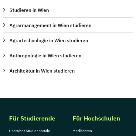
Sprachdiplom "Cambridge English:
Studieren in Wien
Proficiency (CPE)" - C2
Staatlich geprüfte*r Übersetzer*in Englisch
Agrarmanagement in Wien studieren
Staatlich geprüfte*r Übersetzer*in
Agrartechnologie in Wien studieren
Französisch
Anthropologie in Wien studieren
Staatlich geprüfte*r Übersetzer*in
Spanisch
Architektur in Wien studieren
Statistik kompakt
Systems Engineering Manager*in
Talent Manager*in
Technical Manager*in
Techniker*in Concept Engineering
Techniker*in Elektrotechnik
Techniker*in Maschinenbau
Für Studierende
Für Hochschulen
Techniker*in Mechatronik
Übersicht Studienportale
Mediadaten
Technische*r Einkäufer*in