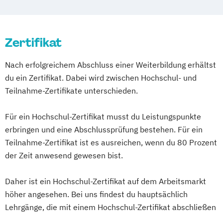
Digital Human Resource Manager*in
Systems
Digital Innovation Manager*in
Kommunikationsdesign
Elektronik – Power Electronics &
Digital Marketing Manager*in
Zertifikat
Kunststofftechnik
Nachhaltige Energietechnik
Digital Transformation
Lebensmittelverfahrenstechnik
Elektronik – Wirtschaft & Entrepreneurship
Nach erfolgreichem Abschluss einer Weiterbildung erhältst
Digital Transformation Manager*in
Leit- und Sicherungstechnik
du ein Zertifikat. Dabei wird zwischen Hochschul- und
E-Commerce Manager*in
Maschinenbau
Materials Science
Embedded Systems
Teilnahme-Zertifikate unterschieden.
Energie- und Umwelttechnik
Mathematik für Studierende
Erneuerbare Energien
Englisch Sprachkurs A1
ingenieurwissenschaftlicher Fächer
Gesundheits- und Rehabilitationstechnik
Für ein Hochschul-Zertifikat musst du Leistungspunkte
Englisch Sprachkurs A2
Mathematik für Studierende
Human Factors and Sports Engineering
erbringen und eine Abschlussprüfung bestehen. Für ein
Englisch Sprachkurs B1
wirtschaftswissenschaftlicher Fächer
IT-Security
Teilnahme-Zertifikat ist es ausreichen, wenn du 80 Prozent
Englisch Sprachkurs B2
Mechatronik
Mediengestaltung
Industrial Engineering & Business
der Zeit anwesend gewesen bist.
English for Professional Purposes A2
Medizintechnik
Informatik
English for Professional Purposes B1
Mensch-Computer-Interaktion
Daher ist ein Hochschul-Zertifikat auf dem Arbeitsmarkt
Informations- und
English for Professional Purposes B2
höher angesehen. Bei uns findest du hauptsächlich
Nachhaltiges Design
Kommunikationssysteme
English for Professional Purposes C1
Lehrgänge, die mit einem Hochschul-Zertifikat abschließen
Nationale und internationale Zertifizierung
Innovations- und Technologiemanagement
English for Professional Purposes C2
und Produktkennzeichnung