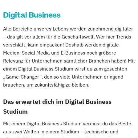
Expert*in Big Data Management
New Venture Management
Internationales Wirtschaftsingenieurwesen
Digital Business
Expert*in Business Intelligence
Professional Software Engineering
Expert*in Digital Leadership
Prozesssimulation in der
Internet of Things und intelligente Systeme
Alle Bereiche unseres Lebens werden zunehmend digitaler
Expert*in für Digitalisierung in der
Verfahrenstechnik
– das gilt vor allem für die Geschäftswelt. Wer hier Trends
Dienstleistungsbranche
Regenerative Energietechnik
Klimabewusste Gebäudetechnik
verschläft, kann einpacken! Deshalb werden digitale
Expert*in für Nachhaltigkeit und
Technikfolgen­abschätzung
Leistungselektronik
Maschinenbau
Medien, Social Media und E-Business noch größere
Veränderungsprozesse
Technische Betriebswirtschaft
Maschinenbau - Digitalisierte
Relevanz für Unternehmen sämtlicher Branchen haben! Mit
Finance and Accounting Manager*in
Technische Informatik
einem Digital Business Studium wirst du zum gesuchten
Produktentwicklung & Simulation
Französisch Sprachkurs A1
„Game-Changer“, den so viele Unternehmen dringend
Wasserstofftechnologien
Mechatronik und Robotik
Französisch Sprachkurs A2
brauchen, um zukunftsfähig zu bleiben.
Wirtschaftsinformatik
Medical Engineering & eHealth
Französisch Sprachkurs B1
Wirtschaftsingenieurwesen
Nachhaltige Umwelt- und
Das erwartet dich im Digital Business
Französisch Sprachkurs B2
Wirtschaftsingenieurwesen
Bioprozesstechnik
Französisch Sprachkurs C1
Studium
Baumanagement
Projekt und Prozessmanagement
Französisch Sprachkurs C2
Wirtschaftsingenieurwesen Erneuerbare
Quantum Engineering
Mit einem Digital Business Studium vereinst du das Beste
Geprüfte*r Bilanzbuchhalter*in (IHK) -
Energien
Robotics Engineering
aus zwei Welten in einem Studium – technische und
Bachelor Professional in Bilanzbuchhaltung
Wirtschaftsingenieurwesen Produktion
Rolling Stock Engineering