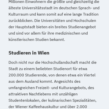
Millionen Einwohnern die größte und gleichzeitig die
Referent*in International Business
älteste Universitätsstadt im deutschen Sprach- und
Communication English/French
Kulturraum und kann somit auf eine lange Tradition
Referent*in Wirtschaftsrecht
zurückblicken. Die Universitäten und Hochschulen
Regelungstechnik
Salesmanager*in
der Hauptstadt bieten ein breites Studienangebot
Schulbegleiter*in
Senior Manager*in
und sind vor allem für ihre medizinischen und
Spanisch Sprachkurs A1
künstlerischen Studien bekannt.
Spanisch Sprachkurs A2
Studieren in Wien
Spanisch Sprachkurs B1
Spanisch Sprachkurs B2
Doch nicht nur die Hochschullandschaft macht die
Spanisch Sprachkurs C1
Stadt zu einem beliebten Studienort für etwa
Spanisch Sprachkurs C2
200.000 Studierende, von denen etwa ein Viertel
Spezialist*in Automatisierungstechnik
aus dem Ausland kommt. Angesichts des
Spezialist*in Big Data
umfangreichen Freizeit- und Kulturangebots, des
Spezialist*in CAD Konstruktion und
attraktiven Nachtlebens mit unzähligen
Simulation
Studentenlokalen, der kulinarischen Spezialitäten,
der Wiener Kaffeehauskultur und über 2.000
Spezialist*in Controlling