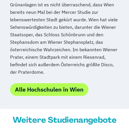
Grünanlagen ist es nicht überraschend, dass Wien
Spezialist*in Embedded Systems
bereits neun Mal bei der Mercer Studie zur
Spezialist*in Industrial Data Science
lebenswertesten Stadt gekürt wurde. Wien hat viele
Spezialist*in Informationssysteme
Sehenswürdigkeiten zu bieten, darunter die Wiener
Spezialist*in Logistik 4.0
Staatsoper, das Schloss Schönbrunn und den
Spezialist*in Produktion 4.0
Stephansdom am Wiener Stephansplatz, das
Spezialist*in Sportpsychologie und
österreichische Wahrzeichen. Im bekannten Wiener
Trainingswissenschaft
Prater, einem Stadtpark mit einem Riesenrad,
Spezialist*in Wirtschaftsinformatik
befindet sich außerdem Österreichs größte Disco,
Spezialist*in für digitale Geschäftsmodelle
der Praterdome.
Spezialist*in für systemisches
Management und Coaching
Alle Hochschulen in Wien
Spezialist*in internationales Recht
Sprachdiplom "Cambridge English:
Advanced (CAE)" - C1
Weitere Studienangebote
Sprachdiplom "Cambridge English: First
(FCE)" - B2