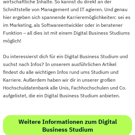
wirtschaftliche Inhalte. So kannst du direkt an der
Wirtschaftsingenieurwesen für Ingenieure
Software Engineering
Sports Technology
Schnittstelle von Management und IT agieren. Und genau
Geprüfte*r Technische*r Betriebswirt*in
Wirtschaftsingenieurwesen für
Tissue Engineering and Regenerative
hier ergeben sich spannende Karrieremöglichkeiten: sei es
(IHK)
Wirtschaftswissenschaftler
im Marketing, als Softwareentwickler oder in beratener
Medicine
Geprüfte*r Wirtschaftsfachwirt*in (IHK)
Funktion – all dies ist mit einem Digital Business Studiums
Wirtschafts­ingenieur­wesen
User Experience Management
Hotelmanager*in
möglich!
Fahrzeugtechnik
Wasserstofftechnik
Web-Development
Human Resource Manager*in
Wirtschafts­ingenieur­wesen Informatik
Wirtschaftsinformatik
Du interessierst dich für ein Digital Business Studium und
IT-Manager*in
Informatik kompakt
Wirtschafts­ingenieur­wesen
Ökotoxikologie & Umweltmanagement
suchst nach Infos? In unserem ausführlichen Artikel
Innovationsmanagement kompakt
Kunststofftechnik
findest du alle wichtigen Infos rund ums Studium und
Internationales Recht kompakt
Wirtschafts­ingenieur­wesen Künstliche
Karriere. Außerdem haben wir dir in unserer großen
Konfliktmanagement und Mediation
Intelligenz
Hochschuldatenbank alle Unis, Fachhochschulen und Co.
Lerncoach*in
Wirtschafts­ingenieur­wesen Lebensmittel
aufgelistet, die ein Digital Business Studium anbieten.
Logistik- und Supply-Chain-Manager*in
Wirtschafts­ingenieur­wesen Logistik
Manager*in für IT-Projekte
Wirtschafts­ingenieur­wesen Mechatronik
Marketing- und Vertriebsmanager*in
Wirtschafts­ingenieur­wesen Medizintechnik
Weitere Informationen zum Digital
Mathematik kompakt
Medienpädagog*in
Business Studium
Messtechnik für Automatisierungsaufgaben
Wirtschafts­ingenieur­wesen