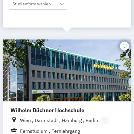
Studienform wählen
Wilhelm Büchner Hochschule
Wien
Darmstadt
Hamburg
Berlin
Hannover
Bonn
Nürnberg
München
Fernstudium
Fernlehrgang