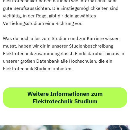
Elektrotechniker haben national wie international sehr
Wirtschaftsingenieurwesen für Ingenieure
gute Berufsaussichten. Die Einstiegsmöglichkeiten sind
Geprüfte*r Technische*r Betriebswirt*in
vielfältig, in der Regel gibt dir dein gewähltes
Wirtschaftsingenieurwesen für
(IHK)
Vertiefungsstudium eine Richtung vor.
Wirtschaftswissenschaftler
Geprüfte*r Wirtschaftsfachwirt*in (IHK)
Wirtschafts­ingenieur­wesen
Hotelmanager*in
Was du noch alles zum Studium und zur Karriere wissen
Fahrzeugtechnik
musst, haben wir dir in unserer Studienbeschreibung
Human Resource Manager*in
Wirtschafts­ingenieur­wesen Informatik
Elektrotechnik zusammengefasst. Finde darüber hinaus in
IT-Manager*in
Informatik kompakt
Wirtschafts­ingenieur­wesen
unserer großen Datenbank alle Hochschulen, die ein
Innovationsmanagement kompakt
Kunststofftechnik
Elektrotechnik Studium anbieten.
Internationales Recht kompakt
Wirtschafts­ingenieur­wesen Künstliche
Konfliktmanagement und Mediation
Intelligenz
Lerncoach*in
Wirtschafts­ingenieur­wesen Lebensmittel
Weitere Informationen zum
Logistik- und Supply-Chain-Manager*in
Wirtschafts­ingenieur­wesen Logistik
Elektrotechnik Studium
Manager*in für IT-Projekte
Wirtschafts­ingenieur­wesen Mechatronik
Marketing- und Vertriebsmanager*in
Wirtschafts­ingenieur­wesen Medizintechnik
Mathematik kompakt
Medienpädagog*in
Messtechnik für Automatisierungsaufgaben
Wirtschafts­ingenieur­wesen