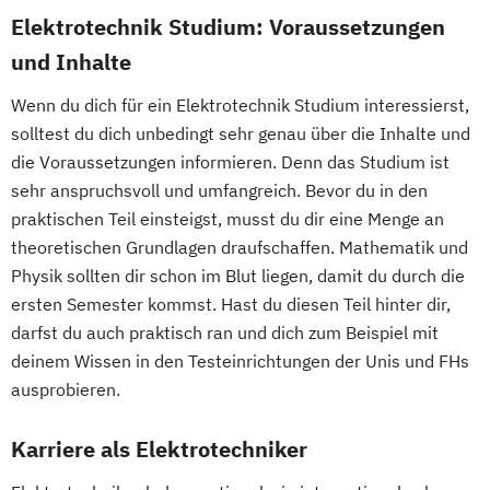
Expert*in Big Data Management
Elektrotechnik Studium: Voraussetzungen
New Venture Management
Expert*in Business Intelligence
und Inhalte
Professional Software Engineering
Expert*in Digital Leadership
Prozesssimulation in der
Wenn du dich für ein Elektrotechnik Studium interessierst,
Expert*in für Digitalisierung in der
Verfahrenstechnik
solltest du dich unbedingt sehr genau über die Inhalte und
Dienstleistungsbranche
Regenerative Energietechnik
die Voraussetzungen informieren. Denn das Studium ist
Expert*in für Nachhaltigkeit und
Technikfolgen­abschätzung
sehr anspruchsvoll und umfangreich. Bevor du in den
Veränderungsprozesse
Technische Betriebswirtschaft
praktischen Teil einsteigst, musst du dir eine Menge an
Finance and Accounting Manager*in
Technische Informatik
theoretischen Grundlagen draufschaffen. Mathematik und
Französisch Sprachkurs A1
Wasserstofftechnologien
Physik sollten dir schon im Blut liegen, damit du durch die
Französisch Sprachkurs A2
ersten Semester kommst. Hast du diesen Teil hinter dir,
Wirtschaftsinformatik
Französisch Sprachkurs B1
darfst du auch praktisch ran und dich zum Beispiel mit
Wirtschaftsingenieurwesen
Französisch Sprachkurs B2
deinem Wissen in den Testeinrichtungen der Unis und FHs
Wirtschaftsingenieurwesen
Französisch Sprachkurs C1
ausprobieren.
Baumanagement
Französisch Sprachkurs C2
Wirtschaftsingenieurwesen Erneuerbare
Karriere als Elektrotechniker
Geprüfte*r Bilanzbuchhalter*in (IHK) -
Energien
Bachelor Professional in Bilanzbuchhaltung
Wirtschaftsingenieurwesen Produktion