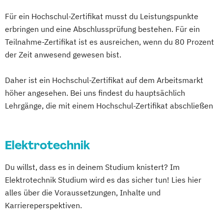
Digital Human Resource Manager*in
Für ein Hochschul-Zertifikat musst du Leistungspunkte
Digital Innovation Manager*in
Kommunikationsdesign
erbringen und eine Abschlussprüfung bestehen. Für ein
Digital Marketing Manager*in
Kunststofftechnik
Teilnahme-Zertifikat ist es ausreichen, wenn du 80 Prozent
Digital Transformation
Lebensmittelverfahrenstechnik
der Zeit anwesend gewesen bist.
Digital Transformation Manager*in
Leit- und Sicherungstechnik
E-Commerce Manager*in
Daher ist ein Hochschul-Zertifikat auf dem Arbeitsmarkt
Maschinenbau
Materials Science
Energie- und Umwelttechnik
höher angesehen. Bei uns findest du hauptsächlich
Mathematik für Studierende
Lehrgänge, die mit einem Hochschul-Zertifikat abschließen
Englisch Sprachkurs A1
ingenieurwissenschaftlicher Fächer
Englisch Sprachkurs A2
Mathematik für Studierende
Englisch Sprachkurs B1
wirtschaftswissenschaftlicher Fächer
Elektrotechnik
Englisch Sprachkurs B2
Mechatronik
Mediengestaltung
English for Professional Purposes A2
Medizintechnik
Du willst, dass es in deinem Studium knistert? Im
English for Professional Purposes B1
Mensch-Computer-Interaktion
Elektrotechnik Studium wird es das sicher tun! Lies hier
English for Professional Purposes B2
Nachhaltiges Design
alles über die Voraussetzungen, Inhalte und
English for Professional Purposes C1
Karriereperspektiven.
Nationale und internationale Zertifizierung
English for Professional Purposes C2
und Produktkennzeichnung