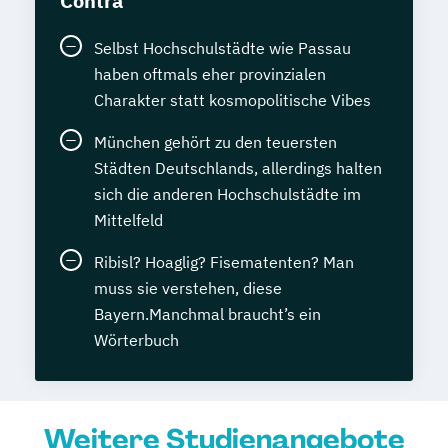
Contra
Usability und UX Expert*in
Volkwirtschaftslehre kompakt
Selbst Hochschulstädte wie Passau
haben oftmals eher provinzialen
Wechseljahremanager*in
Charakter statt kosmopolitische Vibes
Werkstoffkunde Grundlagen
Wirtschaftsinformatik kompakt
München gehört zu den teuersten
Wirtschaftsingenieurwesen
Städten Deutschlands, allerdings halten
Wirtschaftsmathematik kompakt
sich die anderen Hochschulstädte im
Wirtschaftspsycholog*in
Ökonom*in
Mittelfeld
Übersetzen von allgemeinsprachlichen
Ribisl? Hoaglig? Fisematenten? Man
Texten Englisch-Deutsch
muss sie verstehen, diese
Bayern.Manchmal braucht’s ein
Wörterbuch
Weitere Studienangebote