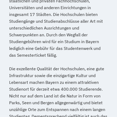
staatlichen und privaten Fachhochschulen,
Referent*in International Business
Universitäten und anderen Einrichtungen in
Communication English/French
insgesamt 17 Städten. Die Hochschulen bieten
Referent*in Wirtschaftsrecht
Studiengänge und Studienabschlüsse aller Art mit
Regelungstechnik
Salesmanager*in
unterschiedlichen Ausrichtungen und
Schulbegleiter*in
Senior Manager*in
Schwerpunkten an. Durch den Wegfall der
Studiengebühren wird für ein Studium in Bayern
Spanisch Sprachkurs A1
lediglich eine Gebühr für das Studentenwerk und
Spanisch Sprachkurs A2
das Semesterticket fällig.
Spanisch Sprachkurs B1
Spanisch Sprachkurs B2
Die exzellente Qualität der Hochschulen, eine gute
Spanisch Sprachkurs C1
Infrastruktur sowie die einzigartige Kultur und
Spanisch Sprachkurs C2
Lebensart machen Bayern zu einem attraktiven
Spezialist*in Automatisierungstechnik
Studienort für derzeit etwa 400.000 Studierende.
Spezialist*in Big Data
Nicht nur auf dem Land ist die Natur in Form von
Spezialist*in CAD Konstruktion und
Parks, Seen und Bergen allgegenwärtig und bietet
Simulation
unzählige Orte zum Entspannen nach einem langen
Spezialist*in Controlling
Studientag. Dementsprechend vielfältig ist auch das