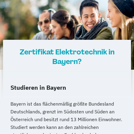
Verfahrenstechnik
Operatives Controlling kompakt
Zukunftsmanagement
Organisationsentwickler*in
Personalentwickler*in
Personalführung und -entwicklung kompakt
Zertifikat Elektrotechnik in
Personalmanagement kompakt
Bayern?
Programmieren in C/C++ kompakt
Projektmanagement kompakt
Prozessmanager*in digitale Methoden
Studieren in Bayern
Psycholgische*r Ersthelfer*in
Recruiter*in
Bayern ist das flächenmäßig größte Bundesland
Referent*in Interkulturelle
Deutschlands, grenzt im Südosten und Süden an
Wirtschaftskommunikation
Österreich und besitzt rund 13 Millionen Einwohner.
Referent*in International Business
Studiert werden kann an den zahlreichen
Communication English