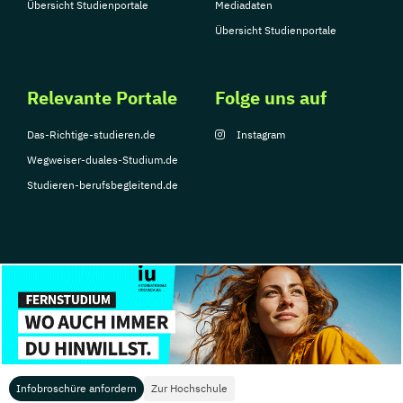
Übersicht Studienportale
Mediadaten
Übersicht Studienportale
Relevante Portale
Folge uns auf
Das-Richtige-studieren.de
Instagram
Wegweiser-duales-Studium.de
Studieren-berufsbegleitend.de
© Copyright 2026, TarGroup Media GmbH
Impressum
Über
Datenschutzerklärung
Nutzungsbedingungen
Barrier
uns
Infobroschüre anfordern
Zur Hochschule