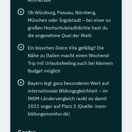
Sprachdiplom "Cambridge English:
Ob Würzburg, Passau, Nürnberg,
Proficiency (CPE)" - C2
München oder Ingolstadt – bei einer so
Staatlich geprüfte*r Übersetzer*in Englisch
großen Hochschulstadtdichte hast du
die angenehme Qual der Wahl
Staatlich geprüfte*r Übersetzer*in
Französisch
Ein bisschen Dolce Vita gefällig? Die
Staatlich geprüfte*r Übersetzer*in
Nähe zu Italien macht einen Wochend-
Trip mit Urlaubsfeeling auch bei kleinem
Spanisch
Budget möglich
Statistik kompakt
Systems Engineering Manager*in
Bayern legt ganz besonderen Wert auf
Talent Manager*in
Technical Manager*in
internationale Bildungsgleichheit – im
Techniker*in Concept Engineering
INSM-Ländervergleich rankt es damit
Techniker*in Elektrotechnik
2021 sogar auf Platz 1 (Quelle: insm-
Techniker*in Maschinenbau
bildungsmonitor.de)
Techniker*in Mechatronik
Technische*r Einkäufer*in