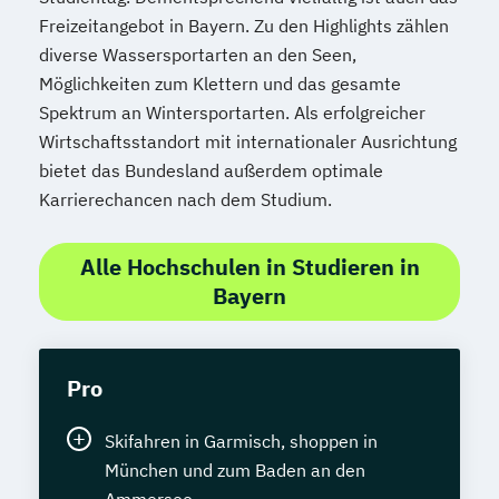
Spezialist*in Embedded Systems
Freizeitangebot in Bayern. Zu den Highlights zählen
Spezialist*in Industrial Data Science
diverse Wassersportarten an den Seen,
Möglichkeiten zum Klettern und das gesamte
Spezialist*in Informationssysteme
Spektrum an Wintersportarten. Als erfolgreicher
Spezialist*in Logistik 4.0
Wirtschaftsstandort mit internationaler Ausrichtung
Spezialist*in Produktion 4.0
bietet das Bundesland außerdem optimale
Spezialist*in Sportpsychologie und
Karrierechancen nach dem Studium.
Trainingswissenschaft
Spezialist*in Wirtschaftsinformatik
Alle Hochschulen in Studieren in
Spezialist*in für digitale Geschäftsmodelle
Bayern
Spezialist*in für systemisches
Management und Coaching
Spezialist*in internationales Recht
Pro
Sprachdiplom "Cambridge English:
Advanced (CAE)" - C1
Skifahren in Garmisch, shoppen in
Sprachdiplom "Cambridge English: First
München und zum Baden an den
(FCE)" - B2
Ammersee