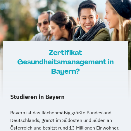
Mathematik kompakt
Medienpädagog*in
Messtechnik für Automatisierungsaufgaben
Operatives Controlling kompakt
Organisationsentwickler*in
Personalentwickler*in
Zertifikat
Personalführung und -entwicklung kompakt
Gesundheitsmanagement in
Bayern?
Personalmanagement kompakt
Programmieren in C/C++ kompakt
Projektmanagement kompakt
Studieren in Bayern
Prozessmanager*in digitale Methoden
Psycholgische*r Ersthelfer*in
Bayern ist das flächenmäßig größte Bundesland
Recruiter*in
Deutschlands, grenzt im Südosten und Süden an
Referent*in Interkulturelle
Österreich und besitzt rund 13 Millionen Einwohner.
Wirtschaftskommunikation