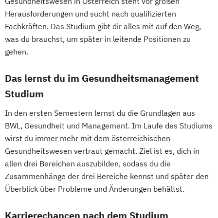
Nachhaltigkeit in der Hotellerie
Gesundheitswesen in Österreich steht vor großen
English for Professional Purposes C1
Herausforderungen und sucht nach qualifizierten
Performance Analyse Fußball
English for Professional Purposes C2
Fachkräften. Das Studium gibt dir alles mit auf den Weg,
Personal und Business Coach
Expert*in Big Data Management
was du brauchst, um später in leitende Positionen zu
PersonalTrainer:in
Präventionstrainer:in
Expert*in Business Intelligence
gehen.
Resilienztraining
Rückentrainer:in
Expert*in Digital Leadership
Sauna-Meister:in
Das lernst du im Gesundheitsmanagement
Expert*in für Digitalisierung in der
Social Media und Content im Sport
Studium
Dienstleistungsbranche
Spa-Rezeptionist:in
Expert*in für Nachhaltigkeit und
Spielanalyse & Scouting
In den ersten Semestern lernst du die Grundlagen aus
Veränderungsprozesse
Sport- und Fitnesskaufmann:frau / Sport-
BWL, Gesundheit und Management. Im Laufe des Studiums
Finance and Accounting Manager*in
und Gesundheitstrainer:in
wirst du immer mehr mit dem österreichischen
Französisch Sprachkurs A1
Sport- und Fitnesstraining
Gesundheitswesen vertraut gemacht. Ziel ist es, dich in
Französisch Sprachkurs A2
allen drei Bereichen auszubilden, sodass du die
Sport- und Gesundheitstourismus
Französisch Sprachkurs B1
Zusammenhänge der drei Bereiche kennst und später den
Sport-Mentaltraining
Sporternährung
Französisch Sprachkurs B2
Überblick über Probleme und Änderungen behältst.
Sportmanagement
Französisch Sprachkurs C1
Tourismusbetriebswirt:in
Karrierechancen nach dem Studium
Französisch Sprachkurs C2