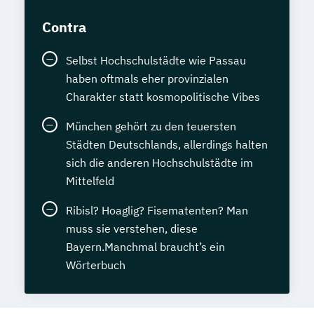
Techniker*in Mechatronik
Contra
Technische*r Einkäufer*in
Usability und UX Expert*in
Selbst Hochschulstädte wie Passau
Volkwirtschaftslehre kompakt
haben oftmals eher provinzialen
Wechseljahremanager*in
Charakter statt kosmopolitische Vibes
Werkstoffkunde Grundlagen
München gehört zu den teuersten
Wirtschaftsinformatik kompakt
Städten Deutschlands, allerdings halten
Wirtschaftsingenieurwesen
sich die anderen Hochschulstädte im
Wirtschaftsmathematik kompakt
Mittelfeld
Wirtschaftspsycholog*in
Ökonom*in
Ribisl? Hoaglig? Fisematenten? Man
Übersetzen von allgemeinsprachlichen
muss sie verstehen, diese
Texten Englisch-Deutsch
Bayern.Manchmal braucht’s ein
Wörterbuch