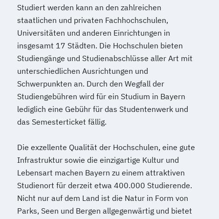
Studiert werden kann an den zahlreichen
Referent*in International Business
staatlichen und privaten Fachhochschulen,
Communication English
Universitäten und anderen Einrichtungen in
Referent*in International Business
insgesamt 17 Städten. Die Hochschulen bieten
Communication English/French
Studiengänge und Studienabschlüsse aller Art mit
Referent*in Wirtschaftsrecht
unterschiedlichen Ausrichtungen und
Regelungstechnik
Salesmanager*in
Schwerpunkten an. Durch den Wegfall der
Schulbegleiter*in
Senior Manager*in
Studiengebühren wird für ein Studium in Bayern
Spanisch Sprachkurs A1
lediglich eine Gebühr für das Studentenwerk und
Spanisch Sprachkurs A2
das Semesterticket fällig.
Spanisch Sprachkurs B1
Die exzellente Qualität der Hochschulen, eine gute
Spanisch Sprachkurs B2
Infrastruktur sowie die einzigartige Kultur und
Spanisch Sprachkurs C1
Lebensart machen Bayern zu einem attraktiven
Spanisch Sprachkurs C2
Studienort für derzeit etwa 400.000 Studierende.
Spezialist*in Automatisierungstechnik
Nicht nur auf dem Land ist die Natur in Form von
Spezialist*in Big Data
Parks, Seen und Bergen allgegenwärtig und bietet
Spezialist*in CAD Konstruktion und