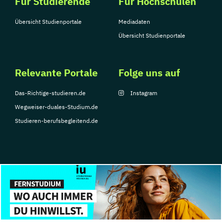
Für Studierende
Für Hochschulen
Übersicht Studienportale
Mediadaten
Übersicht Studienportale
Relevante Portale
Folge uns auf
Das-Richtige-studieren.de
Instagram
Wegweiser-duales-Studium.de
Studieren-berufsbegleitend.de
© Copyright 2026, TarGroup Media GmbH
Impressum
Über
Datenschutzerklärung
Nutzungsbedingungen
Barrier
uns