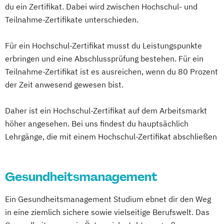
Veranstaltungsökonom (FH)
du ein Zertifikat. Dabei wird zwischen Hochschul- und
Datenbanken kompakt
Geprüfte:r Wirtschaftsfachwirt:in (IHK)
Vertriebsmanagement
Teilnahme-Zertifikate unterschieden.
Digital Business Manager*in
Gesunde Führung
GesundheitsCoaching
Werbe- und Medienpsychologie
Digital Human Resource Manager*in
Gesundheitsbetriebswirt:in
Für ein Hochschul-Zertifikat musst du Leistungspunkte
Wirtschaftspsychologie
Digital Innovation Manager*in
Golfbetriebsmanagement
Golfsekretär:in
erbringen und eine Abschlussprüfung bestehen. Für ein
Digital Marketing Manager*in
Group Fitness Trainer:in
Teilnahme-Zertifikat ist es ausreichen, wenn du 80 Prozent
Digital Transformation
Grundlagen der Pferdephysiotherapie
der Zeit anwesend gewesen bist.
Digital Transformation Manager*in
Hotelbetriebswirt:in
E-Commerce Manager*in
Daher ist ein Hochschul-Zertifikat auf dem Arbeitsmarkt
Human Ressources in der Hotellerie
Energie- und Umwelttechnik
höher angesehen. Bei uns findest du hauptsächlich
IndoorCycling
Lehrgänge, die mit einem Hochschul-Zertifikat abschließen
Englisch Sprachkurs A1
Konditionstraining für Pferde
Englisch Sprachkurs A2
Küchenleiter:in
Englisch Sprachkurs B1
Manager:in für Gesundheit im Betrieb
Gesundheitsmanagement
Englisch Sprachkurs B2
Manager:in im Pferdesport
English for Professional Purposes A2
Medizinisches Fitnesstraining
Ein Gesundheitsmanagement Studium ebnet dir den Weg
English for Professional Purposes B1
Nachhaltiger Tourismus
in eine ziemlich sichere sowie vielseitige Berufswelt. Das
English for Professional Purposes B2