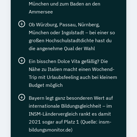
München und zum Baden an den
Sprachdiplom "Cambridge English: First
Ammersee
(FCE)" - B2
Sprachdiplom "Cambridge English:
Ob Würzburg, Passau, Nürnberg,
Proficiency (CPE)" - C2
München oder Ingolstadt – bei einer so
großen Hochschulstadtdichte hast du
Staatlich geprüfte*r Übersetzer*in Englisch
die angenehme Qual der Wahl
Staatlich geprüfte*r Übersetzer*in
Ein bisschen Dolce Vita gefällig? Die
Französisch
Nähe zu Italien macht einen Wochend-
Staatlich geprüfte*r Übersetzer*in
Trip mit Urlaubsfeeling auch bei kleinem
Spanisch
Budget möglich
Statistik kompakt
Bayern legt ganz besonderen Wert auf
Systems Engineering Manager*in
internationale Bildungsgleichheit – im
Talent Manager*in
Technical Manager*in
INSM-Ländervergleich rankt es damit
Techniker*in Concept Engineering
2021 sogar auf Platz 1 (Quelle: insm-
Techniker*in Elektrotechnik
bildungsmonitor.de)
Techniker*in Maschinenbau