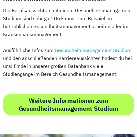
Tourismusmarketing
Geprüfte*r Bilanzbuchhalter*in (IHK) -
Vegane:r Ernährungsberater:in
Die Berufsaussichten mit einem Gesundheitsmanagement
Bachelor Professional in Bilanzbuchhaltung
Wedding Planer
Studium sind sehr gut! Du kannst zum Beispiel im
Wellness- und Spamanagement
betrieblichen Gesundheitsmanagement arbeiten oder im
Geprüfte*r Technische*r Betriebswirt*in
Krankenhausmanagement.
(IHK)
Geprüfte*r Wirtschaftsfachwirt*in (IHK)
Ausführliche Infos zum
Gesundheitsmanagement Studium
Hotelmanager*in
und den anschließenden Karriereaussichten findest du bei
uns! Finde in unserer großen Datenbank viele
Human Resource Manager*in
Studiengänge im Bereich Gesundheitsmanagement!
IT-Manager*in
Informatik kompakt
Innovationsmanagement kompakt
Internationales Recht kompakt
Weitere Informationen zum
Konfliktmanagement und Mediation
Gesundheitsmanagement Studium
Lerncoach*in
Logistik- und Supply-Chain-Manager*in
Manager*in für IT-Projekte
Marketing- und Vertriebsmanager*in