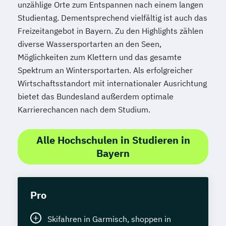
unzählige Orte zum Entspannen nach einem langen
Simulation
Studientag. Dementsprechend vielfältig ist auch das
Spezialist*in Controlling
Freizeitangebot in Bayern. Zu den Highlights zählen
Spezialist*in Embedded Systems
diverse Wassersportarten an den Seen,
Spezialist*in Industrial Data Science
Möglichkeiten zum Klettern und das gesamte
Spezialist*in Informationssysteme
Spektrum an Wintersportarten. Als erfolgreicher
Spezialist*in Logistik 4.0
Wirtschaftsstandort mit internationaler Ausrichtung
Spezialist*in Produktion 4.0
bietet das Bundesland außerdem optimale
Karrierechancen nach dem Studium.
Spezialist*in Sportpsychologie und
Trainingswissenschaft
Spezialist*in Wirtschaftsinformatik
Alle Hochschulen in Studieren in
Bayern
Spezialist*in für digitale Geschäftsmodelle
Spezialist*in für systemisches
Management und Coaching
Pro
Spezialist*in internationales Recht
Sprachdiplom "Cambridge English:
Skifahren in Garmisch, shoppen in
Advanced (CAE)" - C1