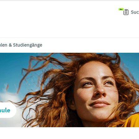
Suc
hulen & Studiengänge
hule