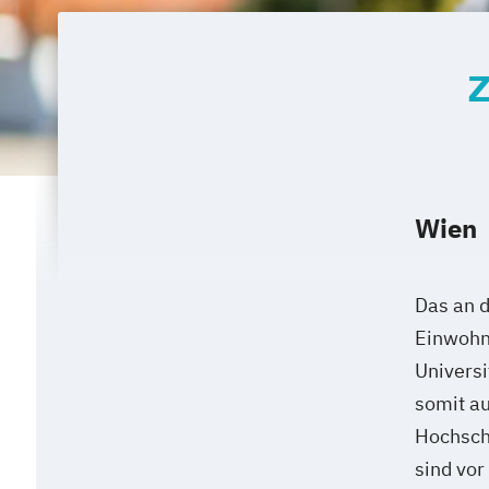
Z
Wien
Das an d
Einwohne
Universi
somit au
Hochschu
sind vor