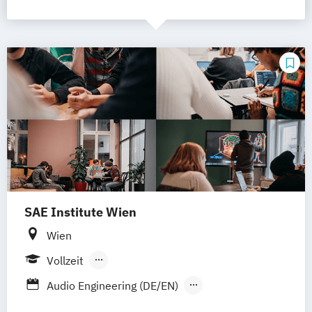
SAE Institute Wien
Wien
Vollzeit
Berufsbegleitendes Präsenzstudium
Audio Engineering (DE/EN)
Berufsbegleitender Präsenzlehrgang
BA/BSc (Hons) Audio Production (DE/EN)