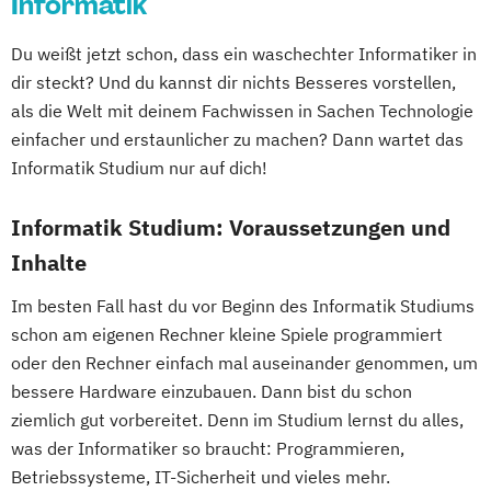
Informatik
Expert*in Business Intelligence
Professional Software Engineering
Expert*in Digital Leadership
Prozesssimulation in der
Internet of Things und intelligente Systeme
Du weißt jetzt schon, dass ein waschechter Informatiker in
Expert*in für Digitalisierung in der
Verfahrenstechnik
dir steckt? Und du kannst dir nichts Besseres vorstellen,
Dienstleistungsbranche
Regenerative Energietechnik
Klimabewusste Gebäudetechnik
als die Welt mit deinem Fachwissen in Sachen Technologie
Expert*in für Nachhaltigkeit und
Technikfolgen­abschätzung
Leistungselektronik
Maschinenbau
einfacher und erstaunlicher zu machen? Dann wartet das
Veränderungsprozesse
Technische Betriebswirtschaft
Maschinenbau - Digitalisierte
Informatik Studium nur auf dich!
Finance and Accounting Manager*in
Technische Informatik
Produktentwicklung & Simulation
Französisch Sprachkurs A1
Informatik Studium: Voraussetzungen und
Wasserstofftechnologien
Mechatronik und Robotik
Französisch Sprachkurs A2
Wirtschaftsinformatik
Inhalte
Medical Engineering & eHealth
Französisch Sprachkurs B1
Wirtschaftsingenieurwesen
Nachhaltige Umwelt- und
Im besten Fall hast du vor Beginn des Informatik Studiums
Französisch Sprachkurs B2
Wirtschaftsingenieurwesen
Bioprozesstechnik
schon am eigenen Rechner kleine Spiele programmiert
Französisch Sprachkurs C1
Baumanagement
Projekt und Prozessmanagement
oder den Rechner einfach mal auseinander genommen, um
Französisch Sprachkurs C2
Wirtschaftsingenieurwesen Erneuerbare
Quantum Engineering
bessere Hardware einzubauen. Dann bist du schon
Geprüfte*r Bilanzbuchhalter*in (IHK) -
Energien
Robotics Engineering
ziemlich gut vorbereitet. Denn im Studium lernst du alles,
Bachelor Professional in Bilanzbuchhaltung
Wirtschaftsingenieurwesen Produktion
Rolling Stock Engineering
was der Informatiker so braucht: Programmieren,
Wirtschaftsingenieurwesen für Ingenieure
Software Engineering
Sports Technology
Betriebssysteme, IT-Sicherheit und vieles mehr.