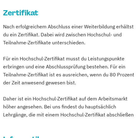
Digital Innovation Manager*in
Kommunikationsdesign
Elektronik – Power Electronics &
Digital Marketing Manager*in
Zertifikat
Kunststofftechnik
Nachhaltige Energietechnik
Digital Transformation
Lebensmittelverfahrenstechnik
Elektronik – Wirtschaft & Entrepreneurship
Nach erfolgreichem Abschluss einer Weiterbildung erhältst
Digital Transformation Manager*in
Leit- und Sicherungstechnik
du ein Zertifikat. Dabei wird zwischen Hochschul- und
E-Commerce Manager*in
Maschinenbau
Materials Science
Embedded Systems
Teilnahme-Zertifikate unterschieden.
Energie- und Umwelttechnik
Mathematik für Studierende
Erneuerbare Energien
Englisch Sprachkurs A1
ingenieurwissenschaftlicher Fächer
Gesundheits- und Rehabilitationstechnik
Für ein Hochschul-Zertifikat musst du Leistungspunkte
Englisch Sprachkurs A2
Mathematik für Studierende
Human Factors and Sports Engineering
erbringen und eine Abschlussprüfung bestehen. Für ein
Englisch Sprachkurs B1
wirtschaftswissenschaftlicher Fächer
IT-Security
Teilnahme-Zertifikat ist es ausreichen, wenn du 80 Prozent
Englisch Sprachkurs B2
Mechatronik
Mediengestaltung
Industrial Engineering & Business
der Zeit anwesend gewesen bist.
English for Professional Purposes A2
Medizintechnik
Informatik
English for Professional Purposes B1
Mensch-Computer-Interaktion
Daher ist ein Hochschul-Zertifikat auf dem Arbeitsmarkt
Informations- und
English for Professional Purposes B2
höher angesehen. Bei uns findest du hauptsächlich
Nachhaltiges Design
Kommunikationssysteme
English for Professional Purposes C1
Lehrgänge, die mit einem Hochschul-Zertifikat abschließen
Nationale und internationale Zertifizierung
Innovations- und Technologiemanagement
English for Professional Purposes C2
und Produktkennzeichnung
Expert*in Big Data Management
New Venture Management
Internationales Wirtschaftsingenieurwesen