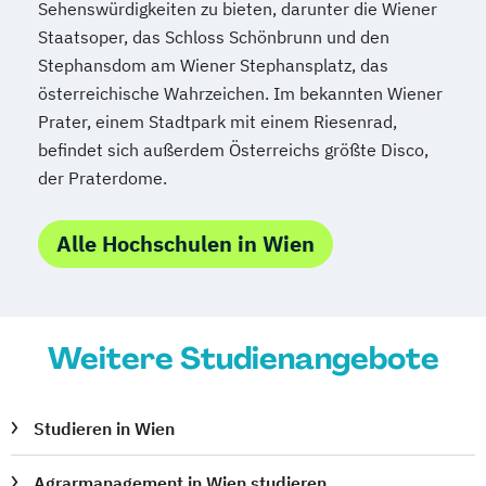
Spezialist*in Industrial Data Science
Sehenswürdigkeiten zu bieten, darunter die Wiener
Spezialist*in Informationssysteme
Staatsoper, das Schloss Schönbrunn und den
Spezialist*in Logistik 4.0
Stephansdom am Wiener Stephansplatz, das
österreichische Wahrzeichen. Im bekannten Wiener
Spezialist*in Produktion 4.0
Prater, einem Stadtpark mit einem Riesenrad,
Spezialist*in Sportpsychologie und
befindet sich außerdem Österreichs größte Disco,
Trainingswissenschaft
der Praterdome.
Spezialist*in Wirtschaftsinformatik
Spezialist*in für digitale Geschäftsmodelle
Alle Hochschulen in Wien
Spezialist*in für systemisches
Management und Coaching
Spezialist*in internationales Recht
Sprachdiplom "Cambridge English:
Weitere Studienangebote
Advanced (CAE)" - C1
Sprachdiplom "Cambridge English: First
Studieren in Wien
(FCE)" - B2
Sprachdiplom "Cambridge English:
Agrarmanagement in Wien studieren