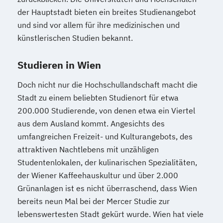
Communication English/French
der Hauptstadt bieten ein breites Studienangebot
Referent*in Wirtschaftsrecht
und sind vor allem für ihre medizinischen und
Regelungstechnik
Salesmanager*in
künstlerischen Studien bekannt.
Schulbegleiter*in
Senior Manager*in
Spanisch Sprachkurs A1
Studieren in Wien
Spanisch Sprachkurs A2
Doch nicht nur die Hochschullandschaft macht die
Spanisch Sprachkurs B1
Stadt zu einem beliebten Studienort für etwa
Spanisch Sprachkurs B2
200.000 Studierende, von denen etwa ein Viertel
Spanisch Sprachkurs C1
aus dem Ausland kommt. Angesichts des
Spanisch Sprachkurs C2
umfangreichen Freizeit- und Kulturangebots, des
Spezialist*in Automatisierungstechnik
attraktiven Nachtlebens mit unzähligen
Spezialist*in Big Data
Studentenlokalen, der kulinarischen Spezialitäten,
Spezialist*in CAD Konstruktion und
der Wiener Kaffeehauskultur und über 2.000
Simulation
Grünanlagen ist es nicht überraschend, dass Wien
Spezialist*in Controlling
bereits neun Mal bei der Mercer Studie zur
Spezialist*in Embedded Systems
lebenswertesten Stadt gekürt wurde. Wien hat viele