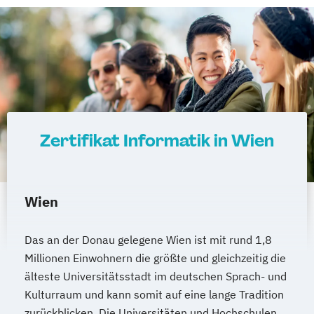
Operatives Controlling kompakt
Zukunftsmanagement
Organisationsentwickler*in
Personalentwickler*in
Personalführung und -entwicklung kompakt
Personalmanagement kompakt
Programmieren in C/C++ kompakt
Zertifikat Informatik in Wien
Projektmanagement kompakt
Prozessmanager*in digitale Methoden
Psycholgische*r Ersthelfer*in
Recruiter*in
Wien
Referent*in Interkulturelle
Wirtschaftskommunikation
Das an der Donau gelegene Wien ist mit rund 1,8
Referent*in International Business
Millionen Einwohnern die größte und gleichzeitig die
älteste Universitätsstadt im deutschen Sprach- und
Communication English
Kulturraum und kann somit auf eine lange Tradition
Referent*in International Business
zurückblicken. Die Universitäten und Hochschulen