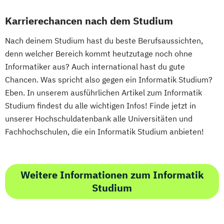
Geprüfte*r Technische*r Betriebswirt*in
Wirtschaftsingenieurwesen für
Tissue Engineering and Regenerative
(IHK)
Karrierechancen nach dem Studium
Wirtschaftswissenschaftler
Medicine
Geprüfte*r Wirtschaftsfachwirt*in (IHK)
Wirtschafts­ingenieur­wesen
User Experience Management
Nach deinem Studium hast du beste Berufsaussichten,
Hotelmanager*in
Fahrzeugtechnik
Wasserstofftechnik
Web-Development
denn welcher Bereich kommt heutzutage noch ohne
Human Resource Manager*in
Wirtschafts­ingenieur­wesen Informatik
Wirtschaftsinformatik
Informatiker aus? Auch international hast du gute
IT-Manager*in
Informatik kompakt
Wirtschafts­ingenieur­wesen
Ökotoxikologie & Umweltmanagement
Chancen. Was spricht also gegen ein Informatik Studium?
Innovationsmanagement kompakt
Kunststofftechnik
Eben. In unserem ausführlichen Artikel zum Informatik
Internationales Recht kompakt
Wirtschafts­ingenieur­wesen Künstliche
Studium findest du alle wichtigen Infos! Finde jetzt in
Konfliktmanagement und Mediation
Intelligenz
unserer Hochschuldatenbank alle Universitäten und
Lerncoach*in
Wirtschafts­ingenieur­wesen Lebensmittel
Fachhochschulen, die ein Informatik Studium anbieten!
Logistik- und Supply-Chain-Manager*in
Wirtschafts­ingenieur­wesen Logistik
Manager*in für IT-Projekte
Wirtschafts­ingenieur­wesen Mechatronik
Marketing- und Vertriebsmanager*in
Weitere Informationen zum Informatik
Wirtschafts­ingenieur­wesen Medizintechnik
Mathematik kompakt
Medienpädagog*in
Studium
Messtechnik für Automatisierungsaufgaben
Wirtschafts­ingenieur­wesen
Verfahrenstechnik