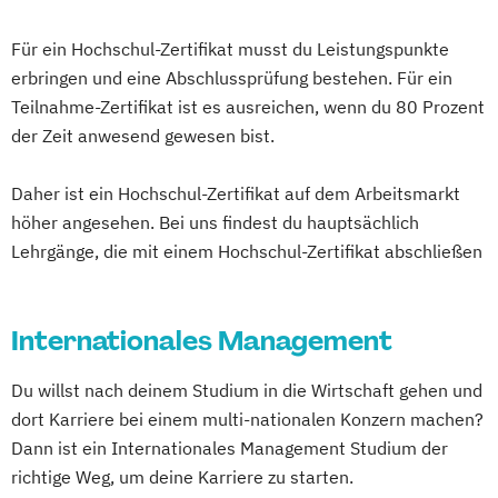
Hospitality Controlling & Hotel Asset
Management
Für ein Hochschul-Zertifikat musst du Leistungspunkte
Hotel Management
erbringen und eine Abschlussprüfung bestehen. Für ein
Hotel- und Tourismusmarketing
Teilnahme-Zertifikat ist es ausreichen, wenn du 80 Prozent
Hotelmarketing
Hotelökonom (FH)
der Zeit anwesend gewesen bist.
Housekeeping Management
International Sportbusiness
Daher ist ein Hochschul-Zertifikat auf dem Arbeitsmarkt
Kommunikation & Eventmanagement
höher angesehen. Bei uns findest du hauptsächlich
Lehrgänge, die mit einem Hochschul-Zertifikat abschließen
Kommunikation & Medienmanagement
Kommunikationsmanagement
MBA Health Care Management
Internationales Management
Management im Gesundheitswesen
Marketing
Du willst nach deinem Studium in die Wirtschaft gehen und
Master of Business Administration (MBA)
dort Karriere bei einem multi-nationalen Konzern machen?
Master’s Program in Exercise Science &
Dann ist ein Internationales Management Studium der
Sports Nutrion (EN)
richtige Weg, um deine Karriere zu starten.