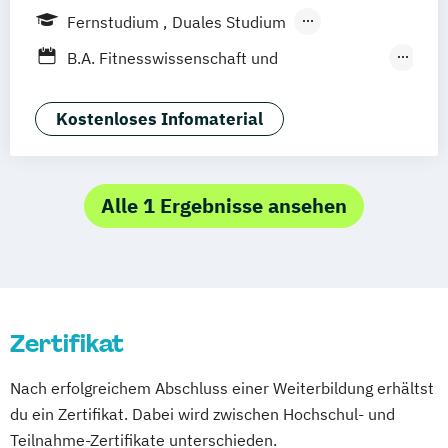
Weil am Rhein
Frankfurt am Main
Essen
Fernstudium
Duales Studium
Stuttgart
Jena
Innsbruck
Linz
Fernlehrgang
B.A. Fitnesswissenschaft und
Berufsbegleitendes Präsenzstudium
Fitnessökonomie
Betriebsökonom (FH)
Kostenloses Infomaterial
Business Administration
Digital Transformation Management (Dual)
Alle 1 Ergebnisse ansehen
Digital Transformation Management
(verschiedene Schwerpunkte)
Digitalisierung im Sport
Digitalisierungsmanagement
Zertifikat
Dualer MBA Health Care Management
Fitness and Health Management
Nach erfolgreichem Abschluss einer Weiterbildung erhältst
Fitnessökonom (FH)
du ein Zertifikat. Dabei wird zwischen Hochschul- und
Gesundheitsökonom (FH)
Teilnahme-Zertifikate unterschieden.