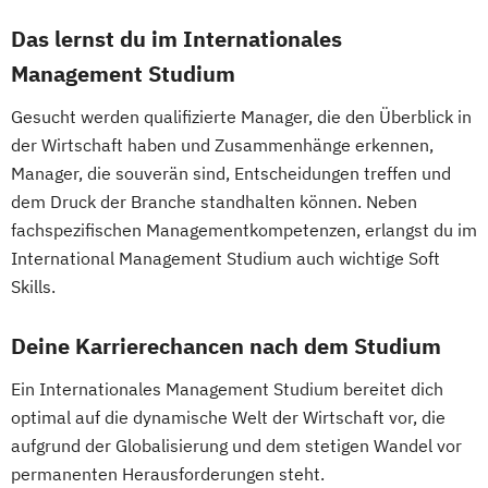
Medienökonom (FH)
Online-Marketing & Marketingmanagement
Das lernst du im Internationales
Management Studium
Online-Marketing & Marketingmanagement
Gesucht werden qualifizierte Manager, die den Überblick in
(dual)
der Wirtschaft haben und Zusammenhänge erkennen,
Personalmanagement
Manager, die souverän sind, Entscheidungen treffen und
Prävention & Gesundheitsförderung
dem Druck der Branche standhalten können. Neben
Prävention
fachspezifischen Managementkompetenzen, erlangst du im
Sporttherapie und
International Management Studium auch wichtige Soft
Gesundheitsmanagement
Skills.
Revenue Management
Sportbusiness Management
Deine Karrierechancen nach dem Studium
Sportmarketing
Sportvermarktung
Ein Internationales Management Studium bereitet dich
Sportökonom (FH)
Tourism Consulting
optimal auf die dynamische Welt der Wirtschaft vor, die
Tourismus Management
aufgrund der Globalisierung und dem stetigen Wandel vor
Tourismusökonom (FH)
permanenten Herausforderungen steht.