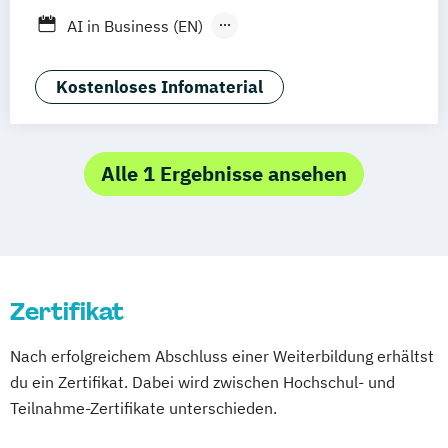
AI in Business (EN)
AR/VR/XR Development & Design
Agrarmanagement
Kostenloses Infomaterial
Angewandte Germanistik
Angewandte Künstliche Intelligenz
Angewandte Psychologie (DE/EN)
Alle 1 Ergebnisse ansehen
Angewandte Psychologie und Beratung
Artificial Intelligence (DE/EN)
Aviation Management (DE/EN)
Bank- und Kapitalmarktrecht
Zertifikat
Bauingenieurwesen
Bauprojektmanagement
Betriebswirt/in
Nach erfolgreichem Abschluss einer Weiterbildung erhältst
Betriebswirt/in im
du ein Zertifikat. Dabei wird zwischen Hochschul- und
Gesundheitsmanagement
Teilnahme-Zertifikate unterschieden.
Betriebswirt/in im Pflegemanagement
Betriebswirtschaftslehre