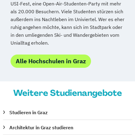
USI-Fest, eine Open-Air-Studenten-Party mit mehr
Mediendesign
Medieninformatik
als 20.000 Besuchern. Viele Studenten stürzen sich
Medienmanagement
außerdem ins Nachtleben im Univiertel. Wer es eher
Medizinische Informatik
Medizintechnik
ruhig angehen möchte, kann sich im Stadtpark oder
Modemanagement
in den umliegenden Ski- und Wandergebieten vom
Nachhaltiges Management
New Work
Unialltag erholen.
Online Marketing
Online Marketing (DE/EN)
Alle Hochschulen in Graz
Personalentwicklung
Personalmanagement
Personalmanagement (DE/EN)
Pflege
Weitere Studienangebote
Pflegemanagement
Pflegepädagogik
Physiotherapie
Product Management (DE/EN)
Studieren in Graz
Produktdesign
Projektmanagement (DE/EN)
Architektur in Graz studieren
Psychologie
Public Health