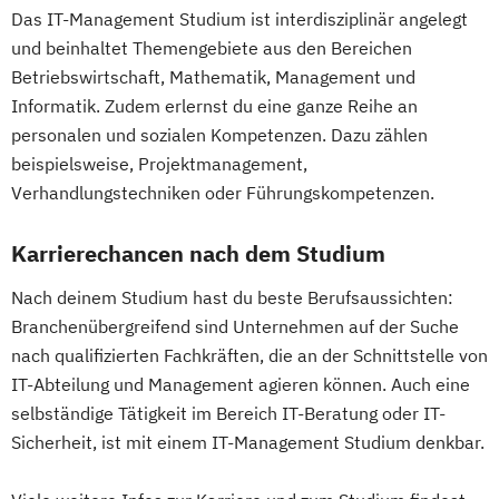
Das IT-Management Studium ist interdisziplinär angelegt
DevOps und Cloud Computing (DE/EN)
und beinhaltet Themengebiete aus den Bereichen
Digital Business (DE/EN)
Betriebswirtschaft, Mathematik, Management und
Digital Business Management
Informatik. Zudem erlernst du eine ganze Reihe an
Digital Entrepreneurship
Digital Health
personalen und sozialen Kompetenzen. Dazu zählen
Digital Innovation and Intrapreneurship
beispielsweise, Projektmanagement,
(DE/EN)
Verhandlungstechniken oder Führungskompetenzen.
Digital Product Management
Digital Transformation Management -
Karrierechancen nach dem Studium
Gesundheitswesen
Nach deinem Studium hast du beste Berufsaussichten:
Digitale Betriebswirtschaftslehre
Branchenübergreifend sind Unternehmen auf der Suche
Digitale Transformation
Diätetik
nach qualifizierten Fachkräften, die an der Schnittstelle von
E-Beratung in der Pädagogik
IT-Abteilung und Management agieren können. Auch eine
E-Commerce
Elektrotechnik
selbständige Tätigkeit im Bereich IT-Beratung oder IT-
Engineering (DE/EN)
Sicherheit, ist mit einem IT-Management Studium denkbar.
Entrepreneurship (DE/EN)
Ergotherapie
Ernährungswissenschaften