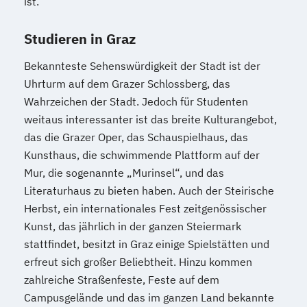
ist.
Internationales Marketing
Studieren in Graz
Journalismus und digitale Kommunikation
Kindheitspädagogik
Bekannteste Sehenswürdigkeit der Stadt ist der
Kindheitspädagogik für Erzieher:innen
Uhrturm auf dem Grazer Schlossberg, das
Kommunikationsdesign
Wahrzeichen der Stadt. Jedoch für Studenten
Kommunikationspsychologie
weitaus interessanter ist das breite Kulturangebot,
Kultur- und Medienpädagogik
das die Grazer Oper, das Schauspielhaus, das
Logistikmanagement
Logopädie
Kunsthaus, die schwimmende Plattform auf der
Machine Learning (EN)
Mur, die sogenannte „Murinsel“, und das
Literaturhaus zu bieten haben. Auch der Steirische
Management (DE/EN)
Marketing
Herbst, ein internationales Fest zeitgenössischer
Marketing und digitale Medien
Kunst, das jährlich in der ganzen Steiermark
Marketingmanagement
Maschinenbau
stattfindet, besitzt in Graz einige Spielstätten und
Master of Business Administration (DE/EN)
erfreut sich großer Beliebtheit. Hinzu kommen
zahlreiche Straßenfeste, Feste auf dem
Mechatronik
Campusgelände und das im ganzen Land bekannte
Mediation und Konfliktmanagement