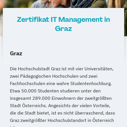
Growth Hacking for Entrepreneurs (DE/EN)
Heilpädagogik
Zertifikat IT Management in
Heilpädagogik und Inklusion
Graz
Heilpädagogik/Inklusionspädagogik
Hotelmanagement (DE/EN)
IT-Betriebswirt/in
IT-Management
Graz
Immobilienmanagement
Immobilienmanagement für
Die Hochschulstadt Graz ist mit vier Universitäten,
Immobilienkaufleute
zwei Pädagogischen Hochschulen und zwei
Immobilienwirtschaft
Informatik
Fachhochschulen eine wahre Studentenhochburg.
Information Technology Management
Etwa 50.000 Studenten studieren unter den
(DE/EN)
insgesamt 289.000 Einwohnern der zweitgrößten
Innovation and Entrepreneurship (DE/EN)
Stadt Österreichs. Angesichts der vielen Vorteile,
International Healthcare Management
die die Stadt bietet, ist es nicht überraschend, dass
(DE/EN)
Graz zweitgrößter Hochschulstandort in Österreich
International Management (DE/EN)