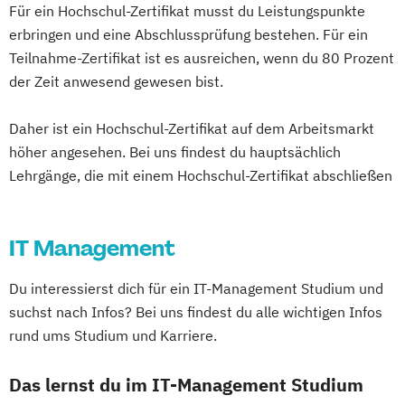
Für ein Hochschul-Zertifikat musst du Leistungspunkte
Betriebswirtschaftslehre und Customer
erbringen und eine Abschlussprüfung bestehen. Für ein
Experience Management
Teilnahme-Zertifikat ist es ausreichen, wenn du 80 Prozent
Betriebswirtschaftslehre und Führung
der Zeit anwesend gewesen bist.
Betriebswirtschaftslehre – Industrial
Management
Daher ist ein Hochschul-Zertifikat auf dem Arbeitsmarkt
Betriebswirtschaftslehre – Office
höher angesehen. Bei uns findest du hauptsächlich
Lehrgänge, die mit einem Hochschul-Zertifikat abschließen
Management
Business Administration (DE/EN)
Business Intelligence
IT Management
Business Intelligence (DE/EN)
Cloud Computing
Coaching
Du interessierst dich für ein IT-Management Studium und
Coaching und Supervision
suchst nach Infos? Bei uns findest du alle wichtigen Infos
Computer Science (DE/EN)
Controlling
rund ums Studium und Karriere.
Customer Centricity
Cyber Security (DE/EN)
Das lernst du im IT-Management Studium
Data Management (DE/EN)