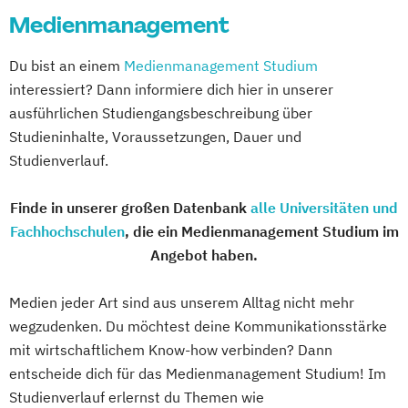
Diploma Moderator*in & Redakteur*in
Medienmanagement
Diploma Musicdesigner
Online-Marketing & Marketingmanagement
Diploma Musikmanager*in
Du bist an einem
Medienmanagement Studium
(dual)
Diploma Musikproduzent*in
interessiert? Dann informiere dich hier in unserer
Personalmanagement
Diploma Online Redakteur*in
ausführlichen Studiengangsbeschreibung über
Prävention & Gesundheitsförderung
Diploma Online-Marketing-Manager*in
Studieninhalte, Voraussetzungen, Dauer und
Prävention
Diploma Songwriter
Studienverlauf.
Sporttherapie und
Diploma Sport Manager*in
Gesundheitsmanagement
Finde in unserer großen Datenbank
alle Universitäten und
Diploma Synchronsprecher*in
Revenue Management
Fachhochschulen
, die ein Medienmanagement Studium im
Diploma Tonmeister*in
Sportbusiness Management
Angebot haben.
Diploma Videoproduzent*in
Sportmarketing
Sportvermarktung
Electronic Music Production
Medien jeder Art sind aus unserem Alltag nicht mehr
Sportökonom (FH)
Tourism Consulting
Fashion & Textiles
wegzudenken. Du möchtest deine Kommunikationsstärke
Tourismus Management
Film and Media Production
Games
mit wirtschaftlichem Know-how verbinden? Dann
Tourismusökonom (FH)
Design & Animation
Graphic Design
entscheide dich für das Medienmanagement Studium! Im
Veranstaltungsökonom (FH)
Media Reporter
Music Management
Studienverlauf erlernst du Themen wie
Vertriebsmanagement