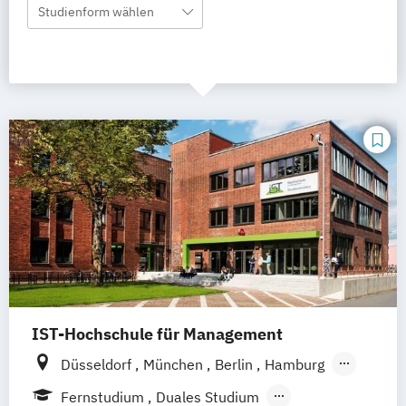
Studienform wählen
IST-Hochschule für Management
Düsseldorf
München
Berlin
Hamburg
Weil am Rhein
Frankfurt am Main
Essen
Fernstudium
Duales Studium