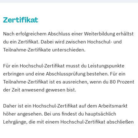
Diploma Foto- & Mediendesigner*in
Hotel Management
Diploma Fotodesigner*in
Hotel- und Tourismusmarketing
Zertifikat
Diploma Fotojournalist*in
Hotelmarketing
Hotelökonom (FH)
Diploma Game Artist
Nach erfolgreichem Abschluss einer Weiterbildung erhältst
Housekeeping Management
Diploma Gamedesigner*in
du ein Zertifikat. Dabei wird zwischen Hochschul- und
International Sportbusiness
Diploma Grafikdesigner*in
Teilnahme-Zertifikate unterschieden.
Kommunikation & Eventmanagement
Diploma Influencer
Kommunikation & Medienmanagement
Diploma Interactive Audio Designer
Für ein Hochschul-Zertifikat musst du Leistungspunkte
Kommunikationsmanagement
Diploma Kameramann/frau & Cutter
erbringen und eine Abschlussprüfung bestehen. Für ein
MBA Health Care Management
Diploma Make-up Artist
Teilnahme-Zertifikat ist es ausreichen, wenn du 80 Prozent
Management im Gesundheitswesen
Diploma Marketing-Manager*in
der Zeit anwesend gewesen bist.
Marketing
Diploma Mediendesigner*in
Master of Business Administration (MBA)
Daher ist ein Hochschul-Zertifikat auf dem Arbeitsmarkt
Diploma Medienmanager*in
Master’s Program in Exercise Science &
höher angesehen. Bei uns findest du hauptsächlich
Diploma Modedesigner*in
Sports Nutrion (EN)
Lehrgänge, die mit einem Hochschul-Zertifikat abschließen
Diploma Modemanager*in
Medienökonom (FH)
Diploma Moderator*in
Online-Marketing & Marketingmanagement