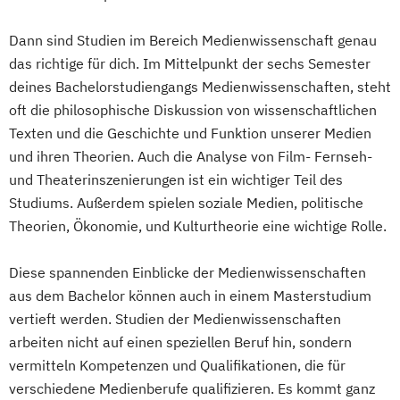
Vertriebsmanagement
Chiropraktik
Dann sind Studien im Bereich Medienwissenschaft genau
Werbe- und Medienpsychologie
Chorleiten - in Theorie und Praxis
das richtige für dich. Im Mittelpunkt der sechs Semester
Wirtschaftspsychologie
deines Bachelorstudiengangs Medienwissenschaften, steht
Circular and Return Migration Management
oft die philosophische Diskussion von wissenschaftlichen
Texten und die Geschichte und Funktion unserer Medien
Clinical and Community Health Nursing
und ihren Theorien. Auch die Analyse von Film- Fernseh-
Content- und Community-Management
und Theaterinszenierungen ist ein wichtiger Teil des
Controlling in Bauunternehmen und
Studiums. Außerdem spielen soziale Medien, politische
Bauprojekten
Theorien, Ökonomie, und Kulturtheorie eine wichtige Rolle.
Corporate Law / M&A |
Kooperationsprogramm mit der MANZ
Diese spannenden Einblicke der Medienwissenschaften
Rechtsakademie
aus dem Bachelor können auch in einem Masterstudium
Counter-Terrorism
CVE and Intelligence
vertieft werden. Studien der Medienwissenschaften
Crossmediale Ausstellungsentwicklung
arbeiten nicht auf einen speziellen Beruf hin, sondern
Cultural Property Protection and Disaster
vermitteln Kompetenzen und Qualifikationen, die für
Response
verschiedene Medienberufe qualifizieren. Es kommt ganz