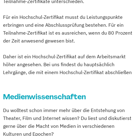
Teilnahme-Zertifikate unterschieden.
digitalen Bauprojekten
Online-Marketing & Marketingmanagement
Baubetrieb und Baurecht
Für ein Hochschul-Zertifikat musst du Leistungspunkte
Bauphysik und Gebäudesimulation
Online-Marketing & Marketingmanagement
erbringen und eine Abschlussprüfung bestehen. Für ein
Bauprozessmanagement
(dual)
Teilnahme-Zertifikat ist es ausreichen, wenn du 80 Prozent
Baustellenmanagement
Personalmanagement
der Zeit anwesend gewesen bist.
Bedürfnisgerechte Begleitung von
Prävention & Gesundheitsförderung
Menschen mit Demenz
Daher ist ein Hochschul-Zertifikat auf dem Arbeitsmarkt
Prävention
Bewegungsentwicklung
höher angesehen. Bei uns findest du hauptsächlich
Sporttherapie und
Lehrgänge, die mit einem Hochschul-Zertifikat abschließen
Bildungsmanagement
Bildwissenschaft
Gesundheitsmanagement
Bilingual Teaching and Learning
Biotech
Revenue Management
Pharma & MedTech Management
Sportbusiness Management
Medienwissenschaften
Brandschutz
Building Innovation
Sportmarketing
Sportvermarktung
Business Controlling & Financial
Sportökonom (FH)
Tourism Consulting
Du wolltest schon immer mehr über die Entstehung von
Management
Tourismus Management
Theater, Film und Internet wissen? Du liest und diskutierst
Business Improvisation und Kreativität
Tourismusökonom (FH)
gerne über die Macht von Medien in verschiedenen
Business Planning for Health Professionals
Kulturen und Epochen?
Veranstaltungsökonom (FH)