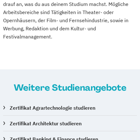
drauf an, was du aus deinem Studium machst. Mögliche
Darmgesundheit
Data Economy Law
Arbeitsbereiche sind Tätigkeiten in Theater- oder
Datenmanagement – Data Steward
Opernhäusern, der Film- und Fernsehindustrie, sowie in
Demenzstudien
Werbung, Redaktion und dem Kultur- und
Design Thinking und Transdisziplinarität
Festivalmanagement.
Design digitaler Lern- und Bildungsräume
Digital Marketing & Customer Experience
Digitale Kulturvermittlung in Museen und
Sammlungsinstitutionen
Digitale Transformation
Digitale Transformation in Wirtschaft und
Weitere Studienangebote
Verwaltung
Digitales Bauen
Zertifikat Agrartechnologie studieren
Digitales Sammlungswesen
Digitalisierungspädagogik
Zertifikat Architektur studieren
EU Regulatory Affairs
Educational Leadership - Professionelles
Zertifikat Banking & Finance studieren