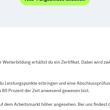
achkurs B1
Bedürfnisgerech
Elektronik – Po
Demenz
Energietechnik
Bewegungsentw
Elektronik – Wi
Bildwissenscha
Embedded Sys
Biotech
Pharm
Gesundheits- un
Brandschutz
Bu
Human Factors a
Business Contro
Industrial Engi
Business Improv
Informations- 
Business Planni
Innovations- u
 Weiterbildung erhältst du ein Zertifikat. Dabei wird 
Chiropraktik
Ch
Internationales
Circular and Re
Internet of Thin
Clinical and Co
Klimabewusste 
nderungsprozesse
 du Leistungspunkte erbringen und eine Abschlussprüfun
Content- und 
Maschinenbau
Controlling in 
du 80 Prozent der Zeit anwesend gewesen bist.
Maschinenbau - 
Corporate Law /
Simulation
MANZ Rechtsak
 auf dem Arbeitsmarkt höher angesehen. Bei uns findest 
Mechatronik un