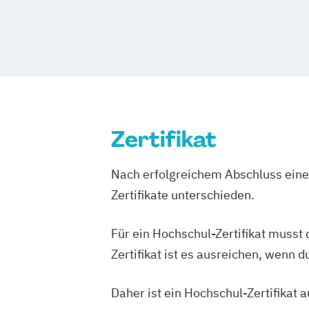
Englisch Sprachkurs A2
Englisch Spr
Englisch Sprachkurs B2
English for Professional Purposes A2
English for Professional Purposes B1
English for Professional Purposes B2
English for Professional Purposes C1
English for Professional Purposes C2
Zertifikat
Expert*in Big Data Management
Expert*in Business Intelligence
Nach erfolgreichem Abschluss einer
Expert*in Digital Leadership
Expert*in für Digitalisierung in der
Zertifikate unterschieden.
Dienstleistungsbranche
Expert*in für Nachhaltigkeit und Verä
Für ein Hochschul-Zertifikat musst
Zertifikat ist es ausreichen, wenn 
Finance and Accounting Manager*in
Französisch Sprachkurs A1
Daher ist ein Hochschul-Zertifikat