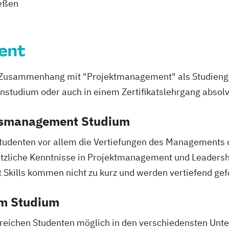
Counter-Terror
ießen
Medical Enginee
Crossmediale A
Nachhaltige Umw
Cultural Proper
Projekt und Pr
Darmgesundhei
ent
Quantum Engin
Datenmanageme
Rolling Stock E
 Bachelor
Design Thinking 
Zusammenhang mit "Projektmanagement" als Studienga
Sports Technol
Design digitale
rnstudium oder auch in einem Zertifikatslehrgang absol
Tissue Engineer
n (IHK)
Digital Marketi
User Experien
)
Digitale Kulturv
essmanagement Studium
Web-Developm
anager*in
Sammlungsinsti
Ökotoxikologie
tudenten vor allem die Vertiefungen des Managements 
Digitale Transf
tzliche Kenntnisse in Projektmanagement und Leadersh
Digitale Transf
 Skills kommen nicht zu kurz und werden vertiefend gef
Digitales Bauen
erncoach*in
Digitalisierung
em Studium
n
Educational Lead
Schulmanagem
greichen Studenten möglich in den verschiedensten Unt