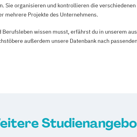
Educational Lea
en. Sie organisieren und kontrollieren die verschieden
*in
Schulmanageme
er mehrere Projekte des Unternehmens.
gaben
Emergency Plann
Emerging Techn
 Berufsleben wissen musst, erfährst du in unserem aus
ntwickler*in
Energie Effizie
hstöbere außerdem unsere Datenbank nach passenden 
mpakt
Entrepreneurship
Epidemiology an
European Progra
EPOCAN
Europäisches un
er*in
Evidence-Based 
tskommunikation
Gesundheitsma
mmunication
Executive Impa
Facility Manag
eitere Studienangebo
mmunication
Facility Manage
Fire Safety Ma