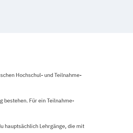
te Begleitung von Menschen mit
wer Electronics & Nachhaltige
icklung
Bildungsmanagement
rtschaft & Entrepreneurship
ft
Bilingual Teaching and Learning
tems
Erneuerbare Energien
a & MedTech Management
d Rehabilitationstechnik
ilding Innovation
nd Sports Engineering
IT-Security
lling & Financial Management
neering & Business
Informatik
isation und Kreativität
und Kommunikationssysteme
ng for Health Professionals
nd Technologiemanagement
zwischen Hochschul- und Teilnahme-
orleiten - in Theorie und Praxis
 Wirtschaftsingenieurwesen
turn Migration Management
gs und intelligente Systeme
mmunity Health Nursing
Gebäudetechnik
Leistungselektronik
g bestehen. Für ein Teilnahme-
Community-Management
Bauunternehmen und Bauprojekten
Digitalisierte Produktentwicklung &
 M&A | Kooperationsprogramm mit der
ademie
du hauptsächlich Lehrgänge, die mit
d Robotik