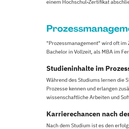
Französisch Sprachkurs A2
einem Hochschul-Zertifikat abschl
Französisch Sprachkurs B1
Französisch Sprachkurs B2
Französisch Sprachkurs C1
Prozessmanagem
Französisch Sprachkurs C2
Geprüfte*r Bilanzbuchhalter*in (IHK) -
"Prozessmanagement" wird oft im 
Professional in Bilanzbuchhaltung
Bachelor in Vollzeit, als MBA im Fe
Geprüfte*r Technische*r Betriebswirt*i
Geprüfte*r Wirtschaftsfachwirt*in (IHK
Studieninhalte im Proz
Hotelmanager*in
Human Resource M
Während des Studiums lernen die S
IT-Manager*in
Informatik kompakt
Prozesse kennen und erlangen zusä
Innovationsmanagement kompakt
wissenschaftliche Arbeiten und Soft
Internationales Recht kompakt
Konfliktmanagement und Mediation
L
Karrierechancen nach d
Logistik- und Supply-Chain-Manager*i
Manager*in für IT-Projekte
Nach dem Studium ist es den erfol