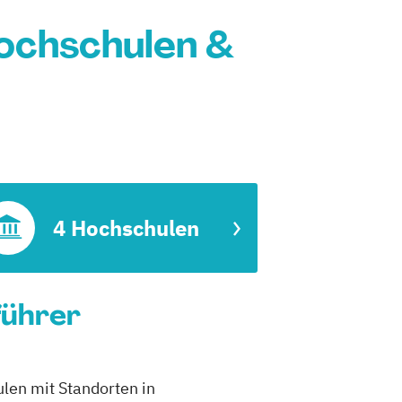
ochschulen &
4 Hochschulen
führer
len mit Standorten in