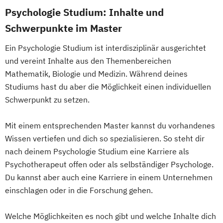
Expert*in Big Data Management
Psychologie Studium: Inhalte und
Werbe- und Medienpsychologie
Expert*in Business Intelligence
Schwerpunkte im Master
Wirtschaftspsychologie
Expert*in Digital Leadership
Ein Psychologie Studium ist interdisziplinär ausgerichtet
Expert*in für Digitalisierung in der
und vereint Inhalte aus den Themenbereichen
Dienstleistungsbranche
Mathematik, Biologie und Medizin. Während deines
Expert*in für Nachhaltigkeit und
Studiums hast du aber die Möglichkeit einen individuellen
Veränderungsprozesse
Schwerpunkt zu setzen.
Finance and Accounting Manager*in
Französisch Sprachkurs A1
Mit einem entsprechenden Master kannst du vorhandenes
Französisch Sprachkurs A2
Wissen vertiefen und dich so spezialisieren. So steht dir
Französisch Sprachkurs B1
nach deinem Psychologie Studium eine Karriere als
Französisch Sprachkurs B2
Psychotherapeut offen oder als selbständiger Psychologe.
Französisch Sprachkurs C1
Du kannst aber auch eine Karriere in einem Unternehmen
einschlagen oder in die Forschung gehen.
Französisch Sprachkurs C2
Geprüfte*r Bilanzbuchhalter*in (IHK) -
Welche Möglichkeiten es noch gibt und welche Inhalte dich
Bachelor Professional in Bilanzbuchhaltung