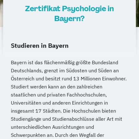
Zertifikat Psychologie in
Operatives Controlling kompakt
Bayern?
Organisationsentwickler*in
Personalentwickler*in
Personalführung und -entwicklung kompakt
Studieren in Bayern
Personalmanagement kompakt
Bayern ist das flächenmäßig größte Bundesland
Programmieren in C/C++ kompakt
Deutschlands, grenzt im Südosten und Süden an
Projektmanagement kompakt
Österreich und besitzt rund 13 Millionen Einwohner.
Prozessmanager*in digitale Methoden
Studiert werden kann an den zahlreichen
Psycholgische*r Ersthelfer*in
staatlichen und privaten Fachhochschulen,
Recruiter*in
Universitäten und anderen Einrichtungen in
Referent*in Interkulturelle
insgesamt 17 Städten. Die Hochschulen bieten
Studiengänge und Studienabschlüsse aller Art mit
Wirtschaftskommunikation
unterschiedlichen Ausrichtungen und
Referent*in International Business
Schwerpunkten an. Durch den Wegfall der
Communication English