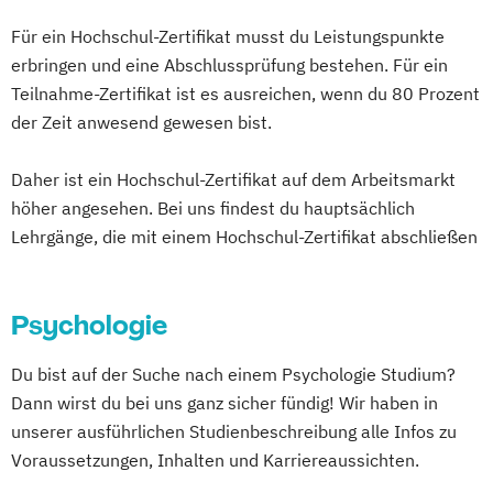
Digital Human Resource Manager*in
Für ein Hochschul-Zertifikat musst du Leistungspunkte
Digital Innovation Manager*in
Online-Marketing & Marketingmanagement
erbringen und eine Abschlussprüfung bestehen. Für ein
Digital Marketing Manager*in
(dual)
Teilnahme-Zertifikat ist es ausreichen, wenn du 80 Prozent
Digital Transformation
Personalmanagement
der Zeit anwesend gewesen bist.
Digital Transformation Manager*in
Prävention & Gesundheitsförderung
E-Commerce Manager*in
Daher ist ein Hochschul-Zertifikat auf dem Arbeitsmarkt
Prävention
Energie- und Umwelttechnik
höher angesehen. Bei uns findest du hauptsächlich
Sporttherapie und
Lehrgänge, die mit einem Hochschul-Zertifikat abschließen
Englisch Sprachkurs A1
Gesundheitsmanagement
Englisch Sprachkurs A2
Revenue Management
Englisch Sprachkurs B1
Sportbusiness Management
Psychologie
Englisch Sprachkurs B2
Sportmarketing
Sportvermarktung
English for Professional Purposes A2
Sportökonom (FH)
Tourism Consulting
Du bist auf der Suche nach einem Psychologie Studium?
English for Professional Purposes B1
Tourismus Management
Dann wirst du bei uns ganz sicher fündig! Wir haben in
English for Professional Purposes B2
Tourismusökonom (FH)
unserer ausführlichen Studienbeschreibung alle Infos zu
English for Professional Purposes C1
Voraussetzungen, Inhalten und Karriereaussichten.
Veranstaltungsökonom (FH)
English for Professional Purposes C2
Vertriebsmanagement