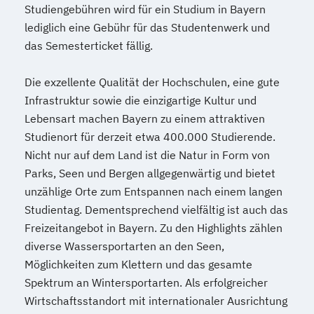
Studiengebühren wird für ein Studium in Bayern
Referent*in International Business
lediglich eine Gebühr für das Studentenwerk und
Communication English/French
das Semesterticket fällig.
Referent*in Wirtschaftsrecht
Regelungstechnik
Salesmanager*in
Die exzellente Qualität der Hochschulen, eine gute
Schulbegleiter*in
Senior Manager*in
Infrastruktur sowie die einzigartige Kultur und
Spanisch Sprachkurs A1
Lebensart machen Bayern zu einem attraktiven
Spanisch Sprachkurs A2
Studienort für derzeit etwa 400.000 Studierende.
Spanisch Sprachkurs B1
Nicht nur auf dem Land ist die Natur in Form von
Spanisch Sprachkurs B2
Parks, Seen und Bergen allgegenwärtig und bietet
Spanisch Sprachkurs C1
unzählige Orte zum Entspannen nach einem langen
Studientag. Dementsprechend vielfältig ist auch das
Spanisch Sprachkurs C2
Freizeitangebot in Bayern. Zu den Highlights zählen
Spezialist*in Automatisierungstechnik
diverse Wassersportarten an den Seen,
Spezialist*in Big Data
Möglichkeiten zum Klettern und das gesamte
Spezialist*in CAD Konstruktion und
Spektrum an Wintersportarten. Als erfolgreicher
Simulation
Wirtschaftsstandort mit internationaler Ausrichtung
Spezialist*in Controlling