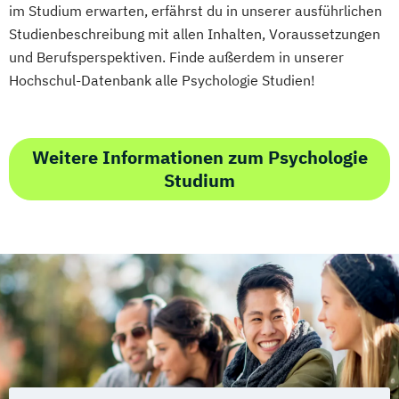
im Studium erwarten, erfährst du in unserer ausführlichen
Studienbeschreibung mit allen Inhalten, Voraussetzungen
Geprüfte*r Technische*r Betriebswirt*in
und Berufsperspektiven. Finde außerdem in unserer
(IHK)
Hochschul-Datenbank alle Psychologie Studien!
Geprüfte*r Wirtschaftsfachwirt*in (IHK)
Hotelmanager*in
Human Resource Manager*in
Weitere Informationen zum Psychologie
IT-Manager*in
Informatik kompakt
Studium
Innovationsmanagement kompakt
Internationales Recht kompakt
Konfliktmanagement und Mediation
Lerncoach*in
Logistik- und Supply-Chain-Manager*in
Manager*in für IT-Projekte
Marketing- und Vertriebsmanager*in
Mathematik kompakt
Medienpädagog*in
Messtechnik für Automatisierungsaufgaben