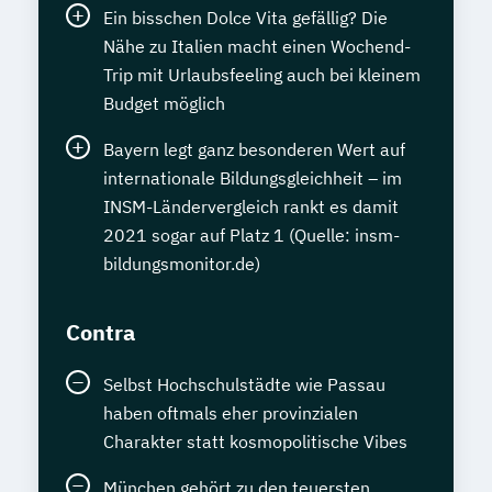
Ein bisschen Dolce Vita gefällig? Die
Sprachdiplom "Cambridge English:
Nähe zu Italien macht einen Wochend-
Proficiency (CPE)" - C2
Trip mit Urlaubsfeeling auch bei kleinem
Staatlich geprüfte*r Übersetzer*in Englisch
Budget möglich
Staatlich geprüfte*r Übersetzer*in
Bayern legt ganz besonderen Wert auf
Französisch
internationale Bildungsgleichheit – im
Staatlich geprüfte*r Übersetzer*in
INSM-Ländervergleich rankt es damit
2021 sogar auf Platz 1 (Quelle: insm-
Spanisch
bildungsmonitor.de)
Statistik kompakt
Systems Engineering Manager*in
Contra
Talent Manager*in
Technical Manager*in
Techniker*in Concept Engineering
Selbst Hochschulstädte wie Passau
Techniker*in Elektrotechnik
haben oftmals eher provinzialen
Techniker*in Maschinenbau
Charakter statt kosmopolitische Vibes
Techniker*in Mechatronik
Technische*r Einkäufer*in
München gehört zu den teuersten