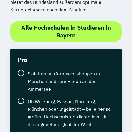
bietet das Bundesland außerdem optimale
Spezialist*in Embedded Systems
Karrierechancen nach dem Studium.
Spezialist*in Industrial Data Science
Spezialist*in Informationssysteme
Alle Hochschulen in Studieren in
Spezialist*in Logistik 4.0
Bayern
Spezialist*in Produktion 4.0
Spezialist*in Sportpsychologie und
Trainingswissenschaft
Pro
Spezialist*in Wirtschaftsinformatik
Spezialist*in für digitale Geschäftsmodelle
Skifahren in Garmisch, shoppen in
Spezialist*in für systemisches
München und zum Baden an den
Management und Coaching
Ammersee
Spezialist*in internationales Recht
Ob Würzburg, Passau, Nürnberg,
Sprachdiplom "Cambridge English:
München oder Ingolstadt – bei einer so
Advanced (CAE)" - C1
großen Hochschulstadtdichte hast du
Sprachdiplom "Cambridge English: First
die angenehme Qual der Wahl
(FCE)" - B2