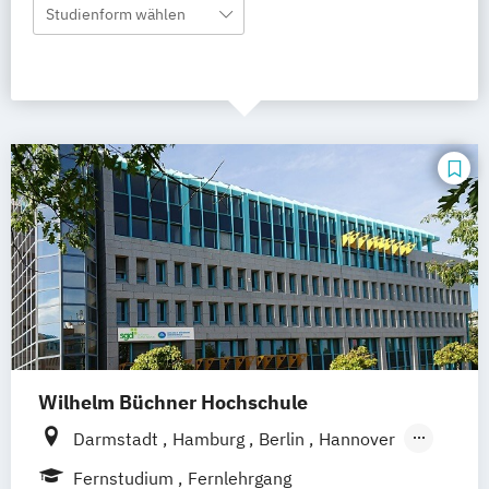
Studienform wählen
Wilhelm Büchner Hochschule
Darmstadt
Hamburg
Berlin
Hannover
Bonn
Nürnberg
München
Stuttgart
Fernstudium
Fernlehrgang