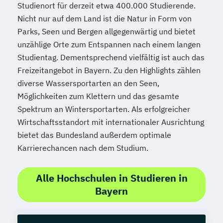
Studienort für derzeit etwa 400.000 Studierende.
Spezialist*in Embedded Systems
Nicht nur auf dem Land ist die Natur in Form von
Spezialist*in Industrial Data Science
Parks, Seen und Bergen allgegenwärtig und bietet
Spezialist*in Informationssysteme
unzählige Orte zum Entspannen nach einem langen
Spezialist*in Logistik 4.0
Studientag. Dementsprechend vielfältig ist auch das
Spezialist*in Produktion 4.0
Freizeitangebot in Bayern. Zu den Highlights zählen
Spezialist*in Sportpsychologie und
diverse Wassersportarten an den Seen,
Trainingswissenschaft
Möglichkeiten zum Klettern und das gesamte
Spezialist*in Wirtschaftsinformatik
Spektrum an Wintersportarten. Als erfolgreicher
Spezialist*in für digitale Geschäftsmodelle
Wirtschaftsstandort mit internationaler Ausrichtung
bietet das Bundesland außerdem optimale
Spezialist*in für systemisches
Karrierechancen nach dem Studium.
Management und Coaching
Spezialist*in internationales Recht
Alle Hochschulen in Studieren in
Sprachdiplom "Cambridge English:
Bayern
Advanced (CAE)" - C1
Sprachdiplom "Cambridge English: First
(FCE)" - B2