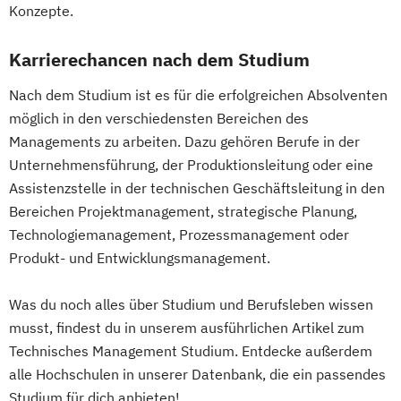
Konzepte.
Wirtschaftsingenieurwesen für Ingenieure
Geprüfte*r Technische*r Betriebswirt*in
Wirtschaftsingenieurwesen für
Karrierechancen nach dem Studium
(IHK)
Wirtschaftswissenschaftler
Geprüfte*r Wirtschaftsfachwirt*in (IHK)
Nach dem Studium ist es für die erfolgreichen Absolventen
Wirtschafts­ingenieur­wesen
Hotelmanager*in
möglich in den verschiedensten Bereichen des
Fahrzeugtechnik
Managements zu arbeiten. Dazu gehören Berufe in der
Human Resource Manager*in
Wirtschafts­ingenieur­wesen Informatik
Unternehmensführung, der Produktionsleitung oder eine
IT-Manager*in
Informatik kompakt
Wirtschafts­ingenieur­wesen
Assistenzstelle in der technischen Geschäftsleitung in den
Innovationsmanagement kompakt
Kunststofftechnik
Bereichen Projektmanagement, strategische Planung,
Internationales Recht kompakt
Wirtschafts­ingenieur­wesen Künstliche
Technologiemanagement, Prozessmanagement oder
Konfliktmanagement und Mediation
Intelligenz
Produkt- und Entwicklungsmanagement.
Lerncoach*in
Wirtschafts­ingenieur­wesen Lebensmittel
Logistik- und Supply-Chain-Manager*in
Wirtschafts­ingenieur­wesen Logistik
Was du noch alles über Studium und Berufsleben wissen
Manager*in für IT-Projekte
Wirtschafts­ingenieur­wesen Mechatronik
musst, findest du in unserem ausführlichen Artikel zum
Marketing- und Vertriebsmanager*in
Wirtschafts­ingenieur­wesen Medizintechnik
Technisches Management Studium. Entdecke außerdem
Mathematik kompakt
Medienpädagog*in
alle Hochschulen in unserer Datenbank, die ein passendes
Messtechnik für Automatisierungsaufgaben
Studium für dich anbieten!
Wirtschafts­ingenieur­wesen