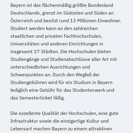
Bayern ist das flächenmäßig größte Bundesland
Referent*in International Business
Deutschlands, grenzt im Südosten und Süden an
Communication English/French
Österreich und besitzt rund 13 Millionen Einwohner.
Referent*in Wirtschaftsrecht
Studiert werden kann an den zahlreichen
Regelungstechnik
Salesmanager*in
staatlichen und privaten Fachhochschulen,
Schulbegleiter*in
Senior Manager*in
Universitäten und anderen Einrichtungen in
Spanisch Sprachkurs A1
insgesamt 17 Städten. Die Hochschulen bieten
Spanisch Sprachkurs A2
Studiengänge und Studienabschlüsse aller Art mit
Spanisch Sprachkurs B1
unterschiedlichen Ausrichtungen und
Spanisch Sprachkurs B2
Schwerpunkten an. Durch den Wegfall der
Spanisch Sprachkurs C1
Studiengebühren wird für ein Studium in Bayern
Spanisch Sprachkurs C2
lediglich eine Gebühr für das Studentenwerk und
Spezialist*in Automatisierungstechnik
das Semesterticket fällig.
Spezialist*in Big Data
Die exzellente Qualität der Hochschulen, eine gute
Spezialist*in CAD Konstruktion und
Infrastruktur sowie die einzigartige Kultur und
Simulation
Lebensart machen Bayern zu einem attraktiven
Spezialist*in Controlling