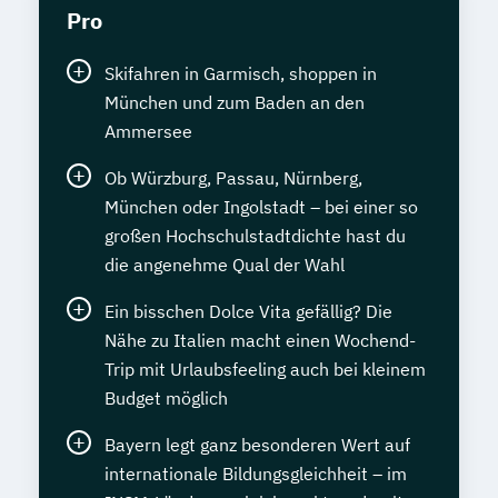
Pro
Sprachdiplom "Cambridge English:
Proficiency (CPE)" - C2
Skifahren in Garmisch, shoppen in
Staatlich geprüfte*r Übersetzer*in Englisch
München und zum Baden an den
Ammersee
Staatlich geprüfte*r Übersetzer*in
Französisch
Ob Würzburg, Passau, Nürnberg,
München oder Ingolstadt – bei einer so
Staatlich geprüfte*r Übersetzer*in
großen Hochschulstadtdichte hast du
Spanisch
die angenehme Qual der Wahl
Statistik kompakt
Systems Engineering Manager*in
Ein bisschen Dolce Vita gefällig? Die
Talent Manager*in
Technical Manager*in
Nähe zu Italien macht einen Wochend-
Techniker*in Concept Engineering
Trip mit Urlaubsfeeling auch bei kleinem
Techniker*in Elektrotechnik
Budget möglich
Techniker*in Maschinenbau
Bayern legt ganz besonderen Wert auf
Techniker*in Mechatronik
internationale Bildungsgleichheit – im
Technische*r Einkäufer*in