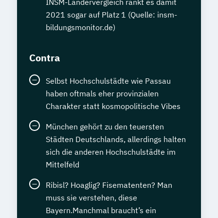
INSM-Ländervergleich rankt es damit
Usability und UX Expert*in
2021 sogar auf Platz 1 (Quelle: insm-
Volkwirtschaftslehre kompakt
bildungsmonitor.de)
Wechseljahremanager*in
Werkstoffkunde Grundlagen
Contra
Wirtschaftsinformatik kompakt
Wirtschaftsingenieurwesen
Selbst Hochschulstädte wie Passau
Wirtschaftsmathematik kompakt
haben oftmals eher provinzialen
Wirtschaftspsycholog*in
Ökonom*in
Charakter statt kosmopolitische Vibes
Übersetzen von allgemeinsprachlichen
München gehört zu den teuersten
Texten Englisch-Deutsch
Städten Deutschlands, allerdings halten
sich die anderen Hochschulstädte im
Mittelfeld
Ribisl? Hoaglig? Fisematenten? Man
muss sie verstehen, diese
Bayern.Manchmal braucht’s ein