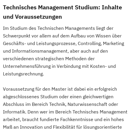
Expert*in Big Data Management
Technisches Management Studium: Inhalte
New Venture Management
Expert*in Business Intelligence
und Voraussetzungen
Professional Software Engineering
Expert*in Digital Leadership
Prozesssimulation in der
Im Studium des Technischen Managements liegt der
Expert*in für Digitalisierung in der
Verfahrenstechnik
Schwerpunkt vor allem auf dem Aufbau von Wissen über
Dienstleistungsbranche
Regenerative Energietechnik
Geschäfts- und Leistungsprozesse, Controlling, Marketing
Expert*in für Nachhaltigkeit und
Technikfolgen­abschätzung
und Informationsmanagement, aber auch auf den
Veränderungsprozesse
Technische Betriebswirtschaft
verschiedenen strategischen Methoden der
Finance and Accounting Manager*in
Technische Informatik
Unternehmensführung in Verbindung mit Kosten- und
Französisch Sprachkurs A1
Wasserstofftechnologien
Leistungsrechnung.
Französisch Sprachkurs A2
Wirtschaftsinformatik
Französisch Sprachkurs B1
Voraussetzung für den Master ist dabei ein erfolgreich
Wirtschaftsingenieurwesen
Französisch Sprachkurs B2
abgeschlossenes Studium oder einen gleichwertigen
Wirtschaftsingenieurwesen
Französisch Sprachkurs C1
Abschluss im Bereich Technik, Naturwissenschaft oder
Baumanagement
Informatik. Denn wer im Bereich Technisches Management
Französisch Sprachkurs C2
Wirtschaftsingenieurwesen Erneuerbare
arbeitet, braucht fundierte Fachkenntnisse und ein hohes
Geprüfte*r Bilanzbuchhalter*in (IHK) -
Energien
Maß an Innovation und Flexibilität für lösungsorientierte
Bachelor Professional in Bilanzbuchhaltung
Wirtschaftsingenieurwesen Produktion