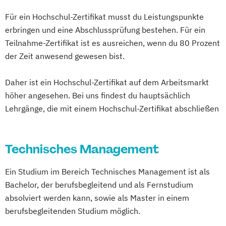
Digital Human Resource Manager*in
Für ein Hochschul-Zertifikat musst du Leistungspunkte
Digital Innovation Manager*in
Kommunikationsdesign
erbringen und eine Abschlussprüfung bestehen. Für ein
Digital Marketing Manager*in
Kunststofftechnik
Teilnahme-Zertifikat ist es ausreichen, wenn du 80 Prozent
Digital Transformation
Lebensmittelverfahrenstechnik
der Zeit anwesend gewesen bist.
Digital Transformation Manager*in
Leit- und Sicherungstechnik
E-Commerce Manager*in
Daher ist ein Hochschul-Zertifikat auf dem Arbeitsmarkt
Maschinenbau
Materials Science
Energie- und Umwelttechnik
höher angesehen. Bei uns findest du hauptsächlich
Mathematik für Studierende
Lehrgänge, die mit einem Hochschul-Zertifikat abschließen
Englisch Sprachkurs A1
ingenieurwissenschaftlicher Fächer
Englisch Sprachkurs A2
Mathematik für Studierende
Englisch Sprachkurs B1
wirtschaftswissenschaftlicher Fächer
Technisches Management
Englisch Sprachkurs B2
Mechatronik
Mediengestaltung
English for Professional Purposes A2
Medizintechnik
Ein Studium im Bereich Technisches Management ist als
English for Professional Purposes B1
Mensch-Computer-Interaktion
Bachelor, der berufsbegleitend und als Fernstudium
English for Professional Purposes B2
Nachhaltiges Design
absolviert werden kann, sowie als Master in einem
English for Professional Purposes C1
berufsbegleitenden Studium möglich.
Nationale und internationale Zertifizierung
English for Professional Purposes C2
und Produktkennzeichnung