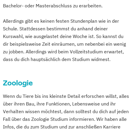
Bosnisch/Kroatisch/Serbisch (Lehramt)
Bachelor- oder Masterabschluss zu erarbeiten.
Lebensmittelwissenschaften und -
Botanik
Byzantinistik und Neogräzistik
technologie
CREOLE - Cultural Differences and
Allerdings gibt es keinen festen Stundenplan wie in der
Limnology & Wetland Management
Transnational Processes
Schule. Stattdessen bestimmst du anhand deiner
Mountain Forestry (Englisch)
Chemie
Chemie (Lehramt)
Kurswahl, wie ausgelastet deine Woche ist. So kannst du
Natural Resources Management and
Chemie und Technologie der Materialien
dir beispielsweise Zeit einräumen, um nebenbei ein wenig
Ecological Engineering
Communication Science
zu jobben. Allerdings wird beim Vollzeitstudium erwartet,
Nutzpflanzenwissenschaften
Computational Science
dass du dich hauptsächlich dem Studium widmest.
Nutztierwissenschaften
Darstellende Geometrie (Lehramt)
Organic Agricultural Systems and
Deutsch (Lehramt)
Zoologie
Agroecology
Deutsch als Fremd- und Zweitsprache
Organic Agricultural Systems and
Deutsche Philologie
Deutsche Philologie
Wenn du Tiere bis ins kleinste Detail erforschen willst, alles
Agroecology (Englisch)
Drug Discovery and Development
über ihren Bau, ihre Funktionen, Lebensweise und ihr
Pferdewissenschaften
East Asian Economy and Society
Verhalten wissen möchtest, dann solltest du dich auf jeden
PhD-Studium Biomolecular Technology of
Ecology and Ecosystems
Fall über das Zoologie Studium informieren. Wir haben alle
Proteins (BioToP)
Englisch (Lehramt)
Infos, die du zum Studium und zur anschließen Karriere
Phytomedizin
Safety in the Food Chain