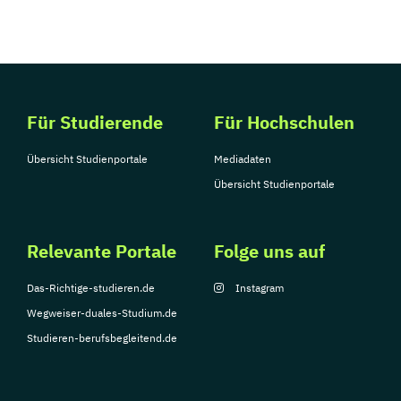
Reliogionspädaogik
Romanistik
Russisch (Lehramt)
Science-Technology-Society
Sinologie
Skandinavistik
Slawistik
Slawistik
Slowakisch (Lehramt)
Für Studierende
Für Hochschulen
Slowenisch (Lehramt)
Soziologie
Spanisch (Lehramt)
Sportwissenschaft
Übersicht Studienportale
Mediadaten
Sprachen und Kulturen Südasiens
Übersicht Studienportale
Sprachen und Kulturen Südasiens und
Tibets
Relevante Portale
Folge uns auf
Sprachwissenschaft
Statistik
Theater-
Film- und Medienwissenschaft
Das-Richtige-studieren.de
Instagram
Theologische Spezialisierung
Wegweiser-duales-Studium.de
Tibetologie und Buddhismuskunde
Studieren-berufsbegleitend.de
Transkulturelle Kommunikation
Translation
Tschechisch (Lehramt)