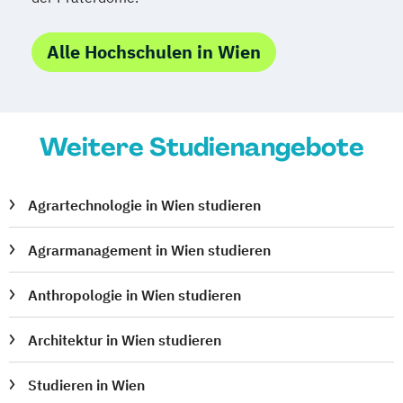
Nederlandistik
Orientalistik
Pflegewissenschaft
Pharmazie
Alle Hochschulen in Wien
Philosophie
Philosophie
Physics of the Earth (Geophysics)
Physik
Physik
Physik (Lehramt)
Politikwissenschaft
Polnisch (Lehramt)
Weitere Studienangebote
Psychologie
Psychologie und Philosophie (Lehramt)
Publizistik- und
Agrartechnologie in Wien studieren
Kommunikationswissenschaft
Agrarmanagement in Wien studieren
Publizistik- und
Kommunikationswissenschaft
Anthropologie in Wien studieren
Raumforschung und Raumordnung
Rechtswissenschaften
Architektur in Wien studieren
Religionspädagogik
Religionswissenschaft
Studieren in Wien