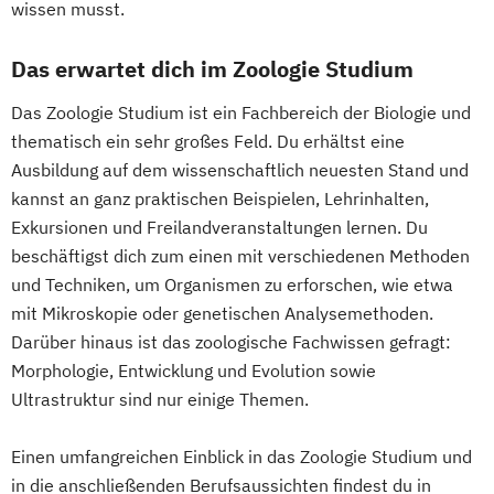
English Language and Linguistics
wissen musst.
Stoffliche und energetische Nutzung
English and American Studies
nachwachsender Rohstoffe (NAWARO) -
Environmental Sciences
Das erwartet dich im Zoologie Studium
internationales Masterprogramm
Erdwissenschaften
Das Zoologie Studium ist ein Fachbereich der Biologie und
Biomassetechnologie
Ernährungswissenschaften
thematisch ein sehr großes Feld. Du erhältst eine
Sustainability in Agriculture
Ethik für Schule und Beruf
Ausbildung auf dem wissenschaftlich neuesten Stand und
Food Production and Food Technology in
Europäische Ethnologie
kannst an ganz praktischen Beispielen, Lehrinhalten,
the Danube Region
Evangelische Fachtheologie
Exkursionen und Freilandveranstaltungen lernen. Du
Umwelt- und Bioressourcenmanagement
Evangelische Religion (Lehramt)
beschäftigst dich zum einen mit verschiedenen Methoden
Umweltingenieurwissenschaften
Evolutionary Systems Biology
Fennistik
und Techniken, um Organismen zu erforschen, wie etwa
Universitätslehrgang Advanced
Finno-Ugristik
Französisch (Lehramt)
mit Mikroskopie oder genetischen Analysemethoden.
technologies in smart crop farming
Darüber hinaus ist das zoologische Fachwissen gefragt:
Gender Studies
Universitätslehrgang Akademischer
Morphologie, Entwicklung und Evolution sowie
Genetik und Entwicklungsbiologie
Jagdwirt/Akademische Jagdwirtin
Ultrastruktur sind nur einige Themen.
Geographie
Universitätslehrgang Bewertung land- und
Geographie und Wirtschaftskunde
Einen umfangreichen Einblick in das Zoologie Studium und
forstwirtschaftlicher Liegenschaften
(Lehramt)
in die anschließenden Berufsaussichten findest du in
Universitätslehrgang Diplom-Önologie