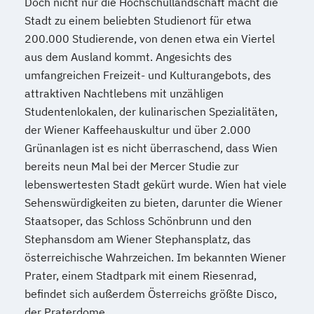
Kultur und Gesellschaft des modernen
Doch nicht nur die Hochschullandschaft macht die
Stadt zu einem beliebten Studienort für etwa
Südasien
200.000 Studierende, von denen etwa ein Viertel
Kultur- und Sozialanthropologie
aus dem Ausland kommt. Angesichts des
Kunstgeschichte
Latein (Lehramt)
umfangreichen Freizeit- und Kulturangebots, des
Lebensmittelchemie
Mathematik
attraktiven Nachtlebens mit unzähligen
Mathematik (Lehramt)
Medieninformatik
Studentenlokalen, der kulinarischen Spezialitäten,
Meteorologie
Meteorologie
der Wiener Kaffeehauskultur und über 2.000
Middle European interdisciplinary master's
Grünanlagen ist es nicht überraschend, dass Wien
programme in Cognitive Science
bereits neun Mal bei der Mercer Studie zur
(MEi:CogSci)
lebenswertesten Stadt gekürt wurde. Wien hat viele
Molekulare Biologie
Sehenswürdigkeiten zu bieten, darunter die Wiener
Molekulare Mikrobiologie
Staatsoper, das Schloss Schönbrunn und den
Mikrobielle Ökologie und Immunbiologie
Stephansdom am Wiener Stephansplatz, das
Musikwissenschaft
österreichische Wahrzeichen. Im bekannten Wiener
Prater, einem Stadtpark mit einem Riesenrad,
Naturschutz und
befindet sich außerdem Österreichs größte Disco,
Biodiversitätsmanagement
der Praterdome.