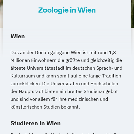
Inklusive Pädagogik - Fokus
Zoologie in Wien
Beeinträchtigungen (Lehramt)
Interdisziplinäre Osteuropastudien
Internationale Betriebswirtschaft
Internationale Betriebswirtschaft
Wien
Internationale Entwicklung
Internationale Rechtswissenschaften
Das an der Donau gelegene Wien ist mit rund 1,8
Islamisch-Theologische Studien
Millionen Einwohnern die größte und gleichzeitig die
Islamische Religionspädagogik
älteste Universitätsstadt im deutschen Sprach- und
Kulturraum und kann somit auf eine lange Tradition
Italienisch (Lehramt)
Japanologie
zurückblicken. Die Universitäten und Hochschulen
Judaistik
der Hauptstadt bieten ein breites Studienangebot
Kartographie und Geoinformation
und sind vor allem für ihre medizinischen und
Katholische Fachtheologie
künstlerischen Studien bekannt.
Katholische Religion (Lehramt)
Klassische Archäologie
Studieren in Wien
Klassische Philologie
Koreanologie