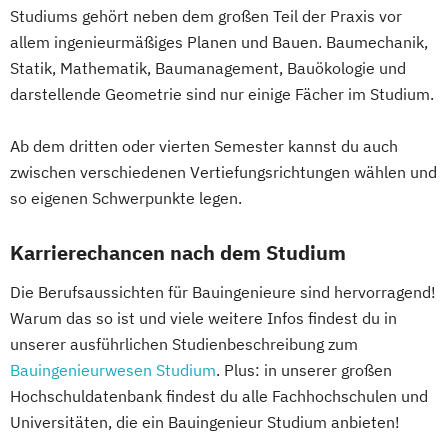
Entrepreneurship (DE/EN)
Ergotherapie
Lebensmitteltechnologie und Ernährung
Studiums gehört neben dem großen Teil der Praxis vor
Ernährungswissenschaften
Leichtbau und Composite-Werkstoffe
allem ingenieurmäßiges Planen und Bauen. Baumechanik,
Erwachsenenbildung
Lightweight and Materials Engineering
Statik, Mathematik, Baumanagement, Bauökologie und
Beratung und Personalentwicklung
darstellende Geometrie sind nur einige Fächer im Studium.
Logistik Engineering und Management
Eventmanagement
Facility Management
Managing Nonprofit and Public Services
Finance
Ab dem dritten oder vierten Semester kannst du auch
Marketing und Digital Business
Accounting und Taxation (DE/EN)
zwischen verschiedenen Vertiefungsrichtungen wählen und
Mechatronik/Wirtschaft
so eigenen Schwerpunkte legen.
Finanzmanagement
Medical Engineering (EN)
Finanzmanagement für Bankkaufleute
Medientechnik und -design
Karrierechancen nach dem Studium
Fintech
Fitnessökonomie
Game Design
Medizin- und Bioinformatik
Gartenbau
General Management
Medizintechnik
Mobile Computing
Die Berufsaussichten für Bauingenieure sind hervorragend!
Gerontologie
Warum das so ist und viele weitere Infos findest du in
Operations Management
Gesundheits- und Pflegepädagogik
unserer ausführlichen Studienbeschreibung zum
Produktdesign und Technische
Gesundheitsmanagement
Bauingenieurwesen Studium
. Plus: in unserer großen
Kommunikation
Gesundheitspsychologie
Hochschuldatenbank findest du alle Fachhochschulen und
Prozessmanagement und Business
Universitäten, die ein Bauingenieur Studium anbieten!
Gesundheitspädagogik
Intelligence