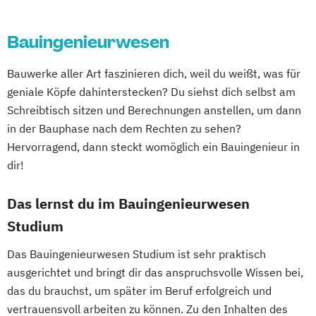
Cyber Security (DE/EN)
Green Science
Data Management (DE/EN)
Hardware-Software-Design
Bauingenieurwesen
DevOps und Cloud Computing (DE/EN)
Human Enhancement and Ethics
Digital Business (DE/EN)
Human Resource Management
Bauwerke aller Art faszinieren dich, weil du weißt, was für
Digital Business Management
Human-Centered Computing
geniale Köpfe dahinterstecken? Du siehst dich selbst am
Digital Entrepreneurship
Digital Health
Information Engineering und -Management
Schreibtisch sitzen und Berechnungen anstellen, um dann
Digital Innovation and Intrapreneurship
in der Bauphase nach dem Rechten zu sehen?
(DE/EN)
Information Security Management
Hervorragend, dann steckt womöglich ein Bauingenieur in
Digital Product Management
dir!
Innovation and Product Management (EN)
Digital Transformation Management -
Innovation
Gesundheitswesen
Das lernst du im Bauingenieurwesen
Product & Engineering Management
Digitale Betriebswirtschaftslehre
Studium
Interactive Media (EN)
Digitale Transformation
Diätetik
Internationales Logistik-Management
Das Bauingenieurwesen Studium ist sehr praktisch
E-Beratung in der Pädagogik
Kommunikation
Wissen
Medien
ausgerichtet und bringt dir das anspruchsvolle Wissen bei,
E-Commerce
Elektrotechnik
Leading Transformation for Impact
das du brauchst, um später im Beruf erfolgreich und
Engineering (DE/EN)
Organizations
vertrauensvoll arbeiten zu können. Zu den Inhalten des