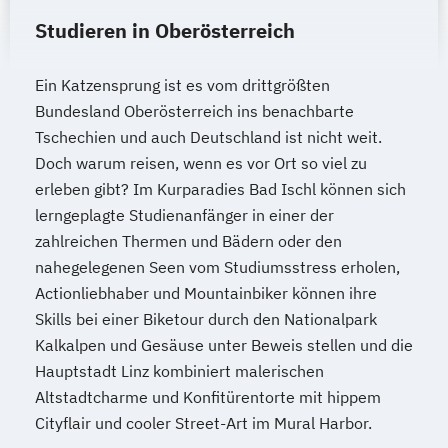
(DE/EN)
Studieren in Oberösterreich
International Management (DE/EN)
Internationales Marketing
Ein Katzensprung ist es vom drittgrößten
Journalismus und digitale Kommunikation
Bundesland Oberösterreich ins benachbarte
Kindheitspädagogik
Tschechien und auch Deutschland ist nicht weit.
Kindheitspädagogik für Erzieher:innen
Doch warum reisen, wenn es vor Ort so viel zu
Kommunikationsdesign
erleben gibt? Im Kurparadies Bad Ischl können sich
Kommunikationspsychologie
lerngeplagte Studienanfänger in einer der
Kultur- und Medienpädagogik
zahlreichen Thermen und Bädern oder den
Logistikmanagement
Logopädie
nahegelegenen Seen vom Studiumsstress erholen,
Machine Learning (EN)
Actionliebhaber und Mountainbiker können ihre
Management (DE/EN)
Marketing
Skills bei einer Biketour durch den Nationalpark
Marketing und digitale Medien
Kalkalpen und Gesäuse unter Beweis stellen und die
Marketingmanagement
Maschinenbau
Hauptstadt Linz kombiniert malerischen
Master of Business Administration (DE/EN)
Altstadtcharme und Konfitürentorte mit hippem
Cityflair und cooler Street-Art im Mural Harbor.