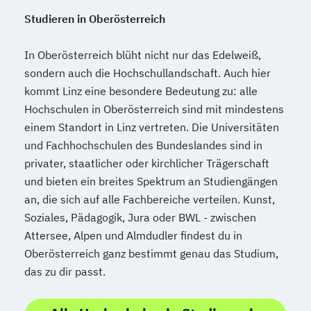
Mechatronik
Studieren in Oberösterreich
Mediation und Konfliktmanagement
Mediendesign
Medieninformatik
In Oberösterreich blüht nicht nur das Edelweiß,
Medienmanagement
sondern auch die Hochschullandschaft. Auch hier
Medizinische Informatik
Medizintechnik
kommt Linz eine besondere Bedeutung zu: alle
Modemanagement
Hochschulen in Oberösterreich sind mit mindestens
Nachhaltiges Management
New Work
einem Standort in Linz vertreten. Die Universitäten
Online Marketing
und Fachhochschulen des Bundeslandes sind in
Online Marketing (DE/EN)
privater, staatlicher oder kirchlicher Trägerschaft
Personalentwicklung
und bieten ein breites Spektrum an Studiengängen
Personalmanagement
an, die sich auf alle Fachbereiche verteilen. Kunst,
Personalmanagement (DE/EN)
Pflege
Soziales, Pädagogik, Jura oder BWL - zwischen
Pflegemanagement
Pflegepädagogik
Attersee, Alpen und Almdudler findest du in
Oberösterreich ganz bestimmt genau das Studium,
Physiotherapie
das zu dir passt.
Product Management (DE/EN)
Produktdesign