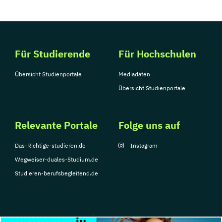
Sportmanagement
Supply Chain Management
Tourismusmanagement
UX Design
Umweltingenieurwesen
Vertragsrecht
Für Studierende
Für Hochschulen
Wirtschaftsinformatik (DE/EN)
Wirtschaftsingenieurwesen
Übersicht Studienportale
Mediadaten
Wirtschaftsingenieurwesen Medizintechnik
Übersicht Studienportale
Wirtschaftspsychologie (DE/EN)
Relevante Portale
Folge uns auf
Wirtschaftsrecht
Ökonom/in
Das-Richtige-studieren.de
Instagram
Wegweiser-duales-Studium.de
Studieren-berufsbegleitend.de