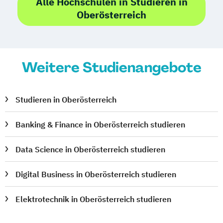
Alle Hochschulen in Studieren in
Projektmanagement (DE/EN)
Oberösterreich
Psychologie
Public Health
Public Management
Public Management für
Verwaltungsfachangestellte
Weitere Studienangebote
Public Relations und Kommunikation
Pädagogik
Pädagogik
Bildungsberatung und Leitung
Studieren in Oberösterreich
Robotics (DE/EN)
Social Media
Banking & Finance in Oberösterreich studieren
Software Engineering (EN)
Softwareentwicklung (DE/EN)
Data Science in Oberösterreich studieren
Soziale Arbeit
Soziale Arbeit Schwerpunkt Kinder und
Digital Business in Oberösterreich studieren
Jugendliche
Sozialmanagement
Elektrotechnik in Oberösterreich studieren
Sozialpädagogik und Inklusion