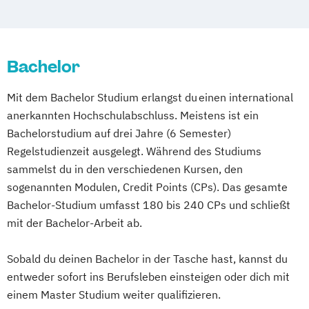
Betriebswirt/in im Pflegemanagement
Architektur
Betriebswirtschaftslehre
Artificial Intelligence Solutions
Betriebswirtschaftslehre und Customer
Automatisierungstechnik
Experience Management
Bachelor
Automotive Computing
Betriebswirtschaftslehre und Führung
Automotive Mechatronics and
Mit dem Bachelor Studium erlangst du einen international
Betriebswirtschaftslehre – Industrial
Management (EN)
anerkannten Hochschulabschluss. Meistens ist ein
Management
Bauingenieurwesen im Hochbau
Bachelorstudium auf drei Jahre (6 Semester)
Betriebswirtschaftslehre – Office
Bio- und Umwelttechnik
Controlling
Regelstudienzeit ausgelegt. Während des Studiums
Management
Rechnungswesen und Finanzmanagement
sammelst du in den verschiedenen Kursen, den
Business Administration (DE/EN)
Data Science und Engineering
sogenannten Modulen, Credit Points (CPs). Das gesamte
Business Intelligence
Design of Digital Products
Digital Arts
Bachelor-Studium umfasst 180 bis 240 CPs und schließt
Business Intelligence (DE/EN)
Digital Business Management
mit der Bachelor-Arbeit ab.
Cloud Computing
Coaching
Electrical Engineering (EN)
Coaching und Supervision
Sobald du deinen Bachelor in der Tasche hast, kannst du
Embedded Systems Design
Computer Science (DE/EN)
Controlling
entweder sofort ins Berufsleben einsteigen oder dich mit
EntwicklungsingenieurIn Maschinenbau
Customer Centricity
einem Master Studium weiter qualifizieren.
Global Sales and Marketing (EN)