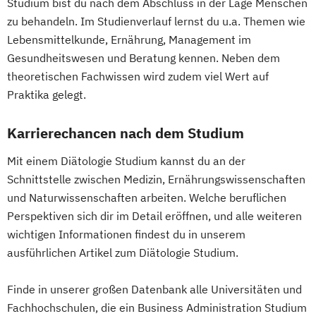
Studium bist du nach dem Abschluss in der Lage Menschen
Industrielle Mechatronik
Erwachsenenbildung
zu behandeln. Im Studienverlauf lernst du u.a. Themen wie
Industriewirtschaft / Industrial
Beratung und Personalentwicklung
Lebensmittelkunde, Ernährung, Management im
Management
Gesundheitswesen und Beratung kennen. Neben dem
Eventmanagement
Facility Management
Informationsdesign
Interaction Design
theoretischen Fachwissen wird zudem viel Wert auf
Finance
International Industrial Management
Praktika gelegt.
Accounting und Taxation (DE/EN)
International Supply Management
Finanzmanagement
Journalismus und Public Relations (PR)
Karrierechancen nach dem Studium
Finanzmanagement für Bankkaufleute
Lebensmittel: Produkt- und
Fintech
Fitnessökonomie
Game Design
Mit einem Diätologie Studium kannst du an der
Prozessentwicklung
Gartenbau
General Management
Schnittstelle zwischen Medizin, Ernährungswissenschaften
Logopädie
Luftfahrt / Aviation
Gerontologie
und Naturwissenschaften arbeiten. Welche beruflichen
Luftverkehrsmanagement
Perspektiven sich dir im Detail eröffnen, und alle weiteren
Gesundheits- und Pflegepädagogik
Management internationaler
wichtigen Informationen findest du in unserem
Gesundheitsmanagement
Geschäftsprozesse
ausführlichen Artikel zum Diätologie Studium.
Gesundheitspsychologie
Massenspektrometrie und molekulare
Gesundheitspädagogik
Analytik
Finde in unserer großen Datenbank alle Universitäten und
Gesundheitsökonomie
Growth Hacking
Media Design
Fachhochschulen, die ein Business Administration Studium
Growth Hacking (DE/EN)