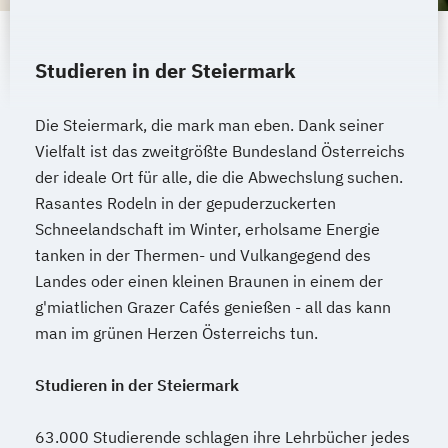
Sportmanagement und Training
Internationales Marketing
System Test Engineering
Journalismus und digitale Kommunikation
System Test Engineering
Studieren in der Steiermark
Kindheitspädagogik
Studienrichtung im Masterstudiengang
Kindheitspädagogik für Erzieher:innen
Electronic Engineering
Die Steiermark, die mark man eben. Dank seiner
Kommunikationsdesign
Technische Dokumentation
Vielfalt ist das zweitgrößte Bundesland Österreichs
Kommunikationspsychologie
Versicherungsmanagement
der ideale Ort für alle, die die Abwechslung suchen.
Kultur- und Medienpädagogik
Rasantes Rodeln in der gepuderzuckerten
Visuelle Kommunikation und
Logistikmanagement
Logopädie
Schneelandschaft im Winter, erholsame Energie
Bildmanagement
Machine Learning (EN)
tanken in der Thermen- und Vulkangegend des
Wirtschaftsinformatik
eHealth
Management (DE/EN)
Marketing
Landes oder einen kleinen Braunen in einem der
Marketing und digitale Medien
g'miatlichen Grazer Cafés genießen - all das kann
man im grünen Herzen Österreichs tun.
Marketingmanagement
Maschinenbau
Master of Business Administration (DE/EN)
Studieren in der Steiermark
Mechatronik
63.000 Studierende schlagen ihre Lehrbücher jedes
Mediation und Konfliktmanagement