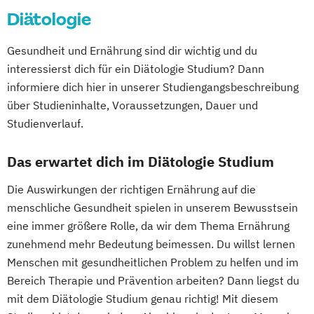
Exhibition Design
Diätologie
DevOps und Cloud Computing (DE/EN)
Fahrzeugtechnik / Automotive Engineering
Digital Business (DE/EN)
General Management
Gesundheit und Ernährung sind dir wichtig und du
Digital Business Management
Gesundheits- und Krankenpflege
interessierst dich für ein Diätologie Studium? Dann
Digital Entrepreneurship
Digital Health
Gesundheitsinformatik / eHealth
informiere dich hier in unserer Studiengangsbeschreibung
Digital Innovation and Intrapreneurship
Gesundheitsmanagement im Tourismus
über Studieninhalte, Voraussetzungen, Dauer und
(DE/EN)
Gesundheitsmanagement und Public
Studienverlauf.
Digital Product Management
Health
Digital Transformation Management -
Das erwartet dich im Diätologie Studium
Gesundheitstourismus und
Gesundheitswesen
Freizeitmanagement
Die Auswirkungen der richtigen Ernährung auf die
Digitale Betriebswirtschaftslehre
Global Green and Social Business
menschliche Gesundheit spielen in unserem Bewusstsein
Digitale Transformation
Diätetik
Global Leadership and HR Management
eine immer größere Rolle, da wir dem Thema Ernährung
E-Beratung in der Pädagogik
Global Strategic Decision Making
zunehmend mehr Bedeutung beimessen. Du willst lernen
E-Commerce
Elektrotechnik
Hebammen
IT & Mobile Security
Menschen mit gesundheitlichen Problem zu helfen und im
Engineering (DE/EN)
IT Architecture
IT-Recht & Management
Bereich Therapie und Prävention arbeiten? Dann liegst du
Entrepreneurship (DE/EN)
Ergotherapie
mit dem Diätologie Studium genau richtig! Mit diesem
Industrial Design
Ernährungswissenschaften