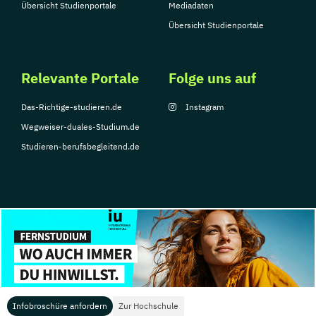
Übersicht Studienportale
Mediadaten
Tourismusmanagement
UX Design
Übersicht Studienportale
Umweltingenieurwesen
Vertragsrecht
Wirtschaftsinformatik (DE/EN)
Relevante Portale
Folge uns auf
Wirtschaftsingenieurwesen
Wirtschaftsingenieurwesen Medizintechnik
Das-Richtige-studieren.de
Instagram
Wegweiser-duales-Studium.de
Wirtschaftspsychologie (DE/EN)
Studieren-berufsbegleitend.de
Wirtschaftsrecht
Ökonom/in
© Copyright 2026, TarGroup Media GmbH
Impressum
Über
Datenschutzerklärung
Nutzungsbedingungen
Barrier
uns
Infobroschüre anfordern
Zur Hochschule