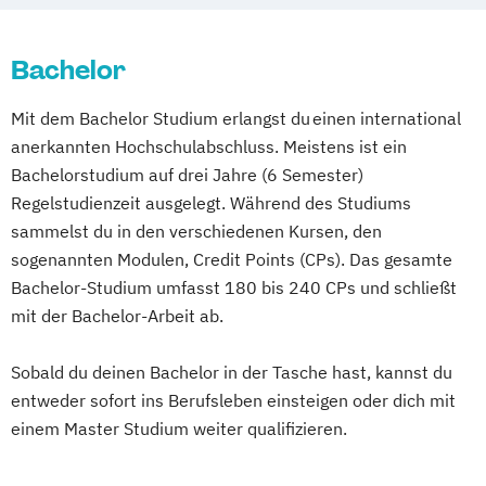
Biomedizinische Analytik
Betriebswirtschaftslehre und Customer
Communication Design
Experience Management
Bachelor
Content-Strategie / Content Strategy
Betriebswirtschaftslehre und Führung
Data Science and Artificial Intelligence
Mit dem Bachelor Studium erlangst du einen international
Betriebswirtschaftslehre – Industrial
Digital Entrepreneurship
Diätologie
anerkannten Hochschulabschluss. Meistens ist ein
Management
Electronics and Computer Engineering
Bachelorstudium auf drei Jahre (6 Semester)
Betriebswirtschaftslehre – Office
Elektronik und Computer Engineering
Regelstudienzeit ausgelegt. Während des Studiums
Management
Embedded Systems Engineering
sammelst du in den verschiedenen Kursen, den
Business Administration (DE/EN)
Studienrichtung im Masterstudiengang
sogenannten Modulen, Credit Points (CPs). Das gesamte
Business Intelligence
Electronic Engineering
Bachelor-Studium umfasst 180 bis 240 CPs und schließt
Business Intelligence (DE/EN)
Energie-
mit der Bachelor-Arbeit ab.
Cloud Computing
Coaching
Mobilitäts- und Umweltmanagement
Coaching und Supervision
Sobald du deinen Bachelor in der Tasche hast, kannst du
Energy Technologies
Computer Science (DE/EN)
Controlling
entweder sofort ins Berufsleben einsteigen oder dich mit
Engineering and Production Management
Customer Centricity
einem Master Studium weiter qualifizieren.
Ergotherapie
Cyber Security (DE/EN)
European Project and Public Management
Data Management (DE/EN)