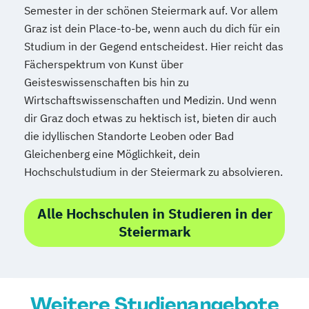
Semester in der schönen Steiermark auf. Vor allem
Mediendesign
Medieninformatik
Graz ist dein Place-to-be, wenn auch du dich für ein
Medienmanagement
Studium in der Gegend entscheidest. Hier reicht das
Medizinische Informatik
Medizintechnik
Fächerspektrum von Kunst über
Modemanagement
Geisteswissenschaften bis hin zu
Nachhaltiges Management
New Work
Wirtschaftswissenschaften und Medizin. Und wenn
Online Marketing
dir Graz doch etwas zu hektisch ist, bieten dir auch
Online Marketing (DE/EN)
die idyllischen Standorte Leoben oder Bad
Personalentwicklung
Gleichenberg eine Möglichkeit, dein
Hochschulstudium in der Steiermark zu absolvieren.
Personalmanagement
Personalmanagement (DE/EN)
Pflege
Alle Hochschulen in Studieren in der
Pflegemanagement
Pflegepädagogik
Steiermark
Physiotherapie
Product Management (DE/EN)
Produktdesign
Projektmanagement (DE/EN)
Weitere Studienangebote
Psychologie
Public Health