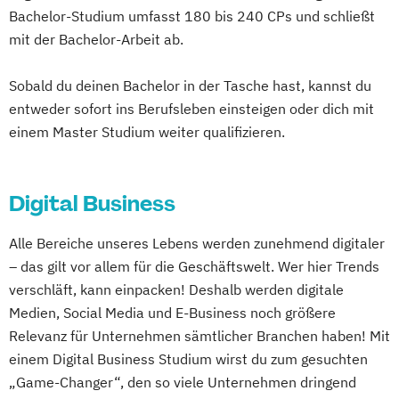
Ernährung und Haushalt (Lehramt)
IT-Management & Consulting
Bachelor-Studium umfasst 180 bis 240 CPs und schließt
Mechatronik - Mikrosystemtechnik
Erziehungswissenschaft
Ethik (Lehramt)
Industrial Informatics & Robotics
mit der Bachelor-Arbeit ab.
MedTech – Functional Imaging
European Union Studies (EN)
Informationstechnik & System-
Conventional & Ion Radiotherapy (EN)
Französisch (Lehramt)
Geographie
Sobald du deinen Bachelor in der Tasche hast, kannst du
Management
Nachhaltige Produktion &
Geographie und Wirtschaft (Lehramt)
entweder sofort ins Berufsleben einsteigen oder dich mit
Innovation & Management im Tourismus
Kreislaufwirtschaft
Geologie
Germanistik
Geschichte
einem Master Studium weiter qualifizieren.
Innovation & Management in Tourism
Personal
Organisation & Strategie
Geschichte (Lehramt)
Geschichte
(Englisch)
Polizeiliche Führung
Praxisanleitung
Sozialkunde und Politische Bildung
MultiMedia Art
Orthoptik
Produktmarketing & Projektmanagement
Digital Business
(Lehramt)
Physiotherapie
Radiologietechnologie
Pädagogisch-Didaktischer Lehrgang für
Gestaltung – Unterrichtsfach Technisches
Realtime Art & Visual Effects
Alle Bereiche unseres Lebens werden zunehmend digitaler
Lehrende des Exekutivdienstes
Werken (Lehramt)
Retail & Technology
– das gilt vor allem für die Geschäftswelt. Wer hier Trends
Radiologietechnologie
Gestaltung: Technik
Textil (Lehramt)
Smart Buildings in Smart Cities
verschläft, kann einpacken! Deshalb werden digitale
Regenerative Energiesysteme &
Griechisch (Lehramt)
Soziale Arbeit
Soziale Innovation
Medien, Social Media und E-Business noch größere
technisches Energiemanagement
Human-Computer Interaction (EN)
Unternehmensführung & Entrepreneurship
Relevanz für Unternehmen sämtlicher Branchen haben! Mit
Robotik
Informatik
einem Digital Business Studium wirst du zum gesuchten
Softwaretechnik & Digitaler Systembau
Informatik und Digitale Grundbildung
„Game-Changer“, den so viele Unternehmen dringend
Wirtschaftsinformatik & Digitale
Strategisches Marketing &