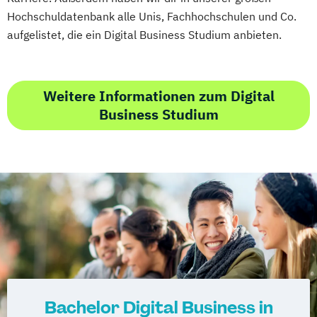
Literatur- und Kulturwissenschaft/Literary
Hochschuldatenbank alle Unis, Fachhochschulen und Co.
and Cultural Studies
aufgelistet, die ein Digital Business Studium anbieten.
Mathematik
Mathematik (Lehramt)
Medical Biology (EN)
Molecular Biology (EN)
Weitere Informationen zum Digital
Molekulare Biowissenschaften
Business Studium
Musik- und Tanzwissenschaft
Musikerziehung (Lehramt)
Naturwissenschaften
Performative und Intermediale Musik- und
Tanzwissenschaft
Philosophie
Philosophie an der KTH
Philosophy (EN)
Physik (Lehramt)
Political Science (EN)
Political Science – Integration and
Governance (EN)
Bachelor Digital Business in