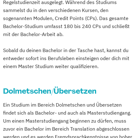
Regelstudienzeit ausgelegt. Während des Studiums
Elektro- und Informationstechnik
sammelst du in den verschiedenen Kursen, den
Elektrotechnik
sogenannten Modulen, Credit Points (CPs). Das gesamte
Entrepreneurship und Innovation
Bachelor-Studium umfasst 180 bis 240 CPs und schließt
Ernährungswissenschaften
mit der Bachelor-Arbeit ab.
Fachübersetzen Technik
Fachübersetzen Wirtschaft
Sobald du deinen Bachelor in der Tasche hast, kannst du
Fahrzeugtechnik
General Management
entweder sofort ins Berufsleben einsteigen oder dich mit
einem Master Studium weiter qualifizieren.
Gesundheitsmanagement
Gesundheitspädagogik
Global Management und Communication
Dolmetschen/Übersetzen
Heilpädagogik
Informatik
International Business Communication
Ein Studium im Bereich Dolmetschen und Übersetzen
International Management
findet sich als Bachelor- und auch als Masterstudiengang.
KI im Management
Kindheitspädagogik
Um einen Masterstudiengang beginnen zu dürfen, muss
Künstliche Intelligenz
zuvor ein Bachelor im Bereich Translation abgeschlossen
Logistikmanagement
Marketing
werden und es werden Fremdsprachkenntnisse von hoher