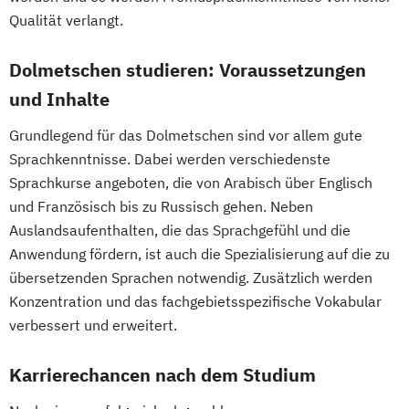
Maschinenbau
Mechatronik
Qualität verlangt.
Mechatronik - Robotik und Automatisierung
Dolmetschen studieren: Voraussetzungen
Medical Leadership
und Inhalte
Nachhaltigkeit und Systemisches
Grundlegend für das Dolmetschen sind vor allem gute
Management
Sprachkenntnisse. Dabei werden verschiedenste
Online Marketing
Online-Marketing
Sprachkurse angeboten, die von Arabisch über Englisch
Personalmanagement
und Französisch bis zu Russisch gehen. Neben
Pflegemanagement
Pflegepädagogik
Auslandsaufenthalten, die das Sprachgefühl und die
Projektmanagement
Psychologie
Anwendung fördern, ist auch die Spezialisierung auf die zu
Software Engineering
Soziale Arbeit
übersetzenden Sprachen notwendig. Zusätzlich werden
Sozialmanagement
Sportmanagement
Konzentration und das fachgebietsspezifische Vokabular
Technische Betriebswirtschaftslehre
verbessert und erweitert.
Technologie- und Innovationsmanagement
Karrierechancen nach dem Studium
Verfahrenstechnik
Wirtschaftsinformatik