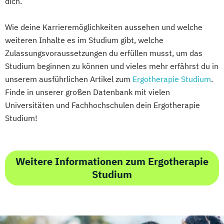
dich.
Softwaretechnik & Digitaler Systembau
Strategisches Marketing &
Wie deine Karrieremöglichkeiten aussehen und welche
Kampagnenmanagement
weiteren Inhalte es im Studium gibt, welche
Zulassungsvoraussetzungen du erfüllen musst, um das
Strategisches Sicherheitsmanagement
Studium beginnen zu können und vieles mehr erfährst du in
Sustainable Finance & Digital
unserem ausführlichen Artikel zum
Ergotherapie Studium
.
Transformation (EN)
Finde in unserer großen Datenbank mit vielen
Training & Sport
Universitäten und Fachhochschulen dein Ergotherapie
Vorbereitungslehrgang Bachelor (Studieren
Studium!
ohne Matura)
Wirtschaftsberatung
Wirtschaftsingenieur
Weitere Informationen zum Ergotherapie
Wirtschaftskriminalität & Cyber Crime
Studium