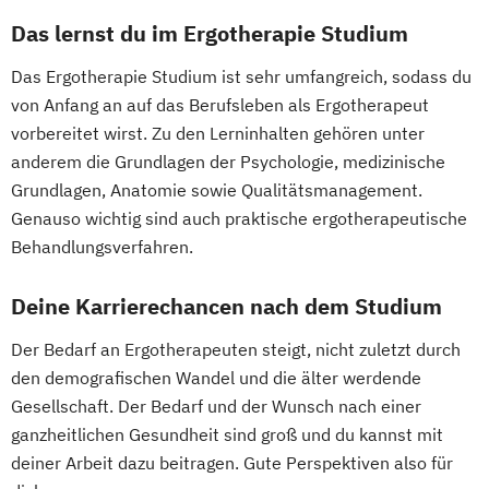
Ressourcenmanagement
Das lernst du im Ergotherapie Studium
Logopädie
Mechatronik
Das Ergotherapie Studium ist sehr umfangreich, sodass du
Mechatronik - Mikrosystemtechnik
von Anfang an auf das Berufsleben als Ergotherapeut
MedTech – Functional Imaging
vorbereitet wirst. Zu den Lerninhalten gehören unter
Conventional & Ion Radiotherapy (EN)
anderem die Grundlagen der Psychologie, medizinische
Nachhaltige Produktion &
Grundlagen, Anatomie sowie Qualitätsmanagement.
Kreislaufwirtschaft
Genauso wichtig sind auch praktische ergotherapeutische
Personal
Organisation & Strategie
Behandlungsverfahren.
Polizeiliche Führung
Praxisanleitung
Produktmarketing & Projektmanagement
Deine Karrierechancen nach dem Studium
Pädagogisch-Didaktischer Lehrgang für
Der Bedarf an Ergotherapeuten steigt, nicht zuletzt durch
Lehrende des Exekutivdienstes
den demografischen Wandel und die älter werdende
Radiologietechnologie
Gesellschaft. Der Bedarf und der Wunsch nach einer
Regenerative Energiesysteme &
ganzheitlichen Gesundheit sind groß und du kannst mit
technisches Energiemanagement
deiner Arbeit dazu beitragen. Gute Perspektiven also für
Robotik