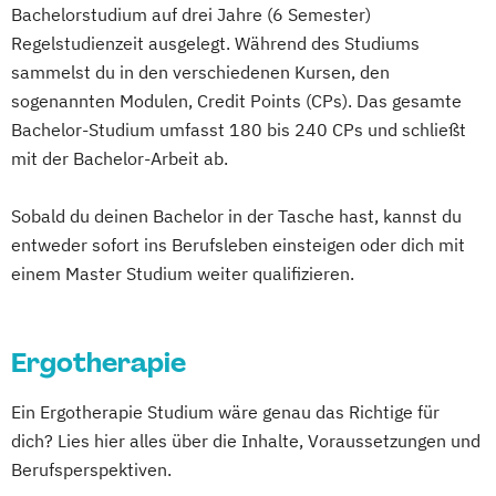
Unternehmensführung und Digitales
Bachelorstudium auf drei Jahre (6 Semester)
Computer Science (EN)
Management
Regelstudienzeit ausgelegt. Während des Studiums
Consumer Research & Data Driven
sammelst du in den verschiedenen Kursen, den
Marketing
sogenannten Modulen, Credit Points (CPs). Das gesamte
Controlling & Business Intelligence
Bachelor-Studium umfasst 180 bis 240 CPs und schließt
Diagnostischer Ultraschall – Sonographie
mit der Bachelor-Arbeit ab.
E-Commerce
Eco Design
Entrepreneurship & Applied Management
Sobald du deinen Bachelor in der Tasche hast, kannst du
Ergotherapie
entweder sofort ins Berufsleben einsteigen oder dich mit
einem Master Studium weiter qualifizieren.
Gesundheits- und Krankenpflege
Green Marketing &
Nachhaltigkeitskommunikation (DE/EN)
Ergotherapie
Health Care Informatics
Immobilienmanagement
Informatik
Ein Ergotherapie Studium wäre genau das Richtige für
Journalismus &
dich? Lies hier alles über die Inhalte, Voraussetzungen und
Unternehmenskommunikation
Berufsperspektiven.
Lebensmittel-Produktentwicklung &