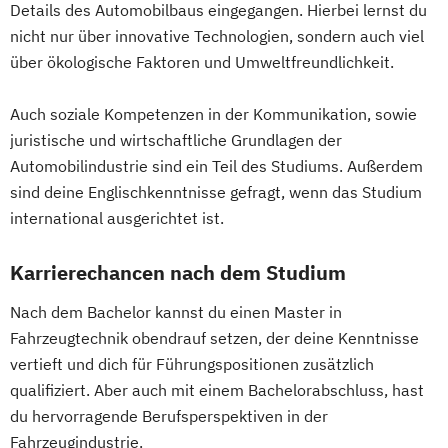
Medientechnik und -design
Wirtschafts­ingenieur­wesen
Industrielle Mechatronik
Details des Automobilbaus eingegangen. Hierbei lernst du
Educational Leadership – Professionelles
Medizin- und Bioinformatik
Verfahrenstechnik
Industriewirtschaft / Industrial
nicht nur über innovative Technologien, sondern auch viel
Schulmanagement AE
Medizintechnik
Mobile Computing
Zukunftsmanagement
über ökologische Faktoren und Umweltfreundlichkeit.
Management
Emergency Planning in Cultural Property
Operations Management
Informationsdesign
Interaction Design
Protection
Auch soziale Kompetenzen in der Kommunikation, sowie
Produktdesign und Technische
International Industrial Management
Emerging Technologies
juristische und wirtschaftliche Grundlagen der
Kommunikation
International Supply Management
Energie Autarkie Coach
Automobilindustrie sind ein Teil des Studiums. Außerdem
Prozessmanagement und Business
Journalismus und Public Relations (PR)
sind deine Englischkenntnisse gefragt, wenn das Studium
Energie Effizienz Manager_in
Intelligence
Lebensmittel: Produkt- und
international ausgerichtet ist.
Energy Innovation
Robotic Systems Engineering
Prozessentwicklung
Entrepreneurship in Digital Health (EDITH)
Sichere Informationssysteme
Logopädie
Luftfahrt / Aviation
Karrierechancen nach dem Studium
Epidemiology and Brain Health
Smart Engineering
Luftverkehrsmanagement
Ernährung und Sport
Smart Production und Management
Nach dem Bachelor kannst du einen Master in
Management internationaler
European Program of Clinical Autonomic
Fahrzeugtechnik obendrauf setzen, der deine Kenntnisse
Software Engineering
Sozial-
Geschäftsprozesse
Neuroscience EPOCAN
vertieft und dich für Führungspositionen zusätzlich
Public- und Nonprofit-Management
Massenspektrometrie und molekulare
Europäisches und Internationales
qualifiziert. Aber auch mit einem Bachelorabschluss, hast
Soziale Arbeit
Supply Chain Management
Analytik
du hervorragende Berufsperspektiven in der
Wirtschaftsrecht
Sustainable Energy Systems (EN)
Media Design
Fahrzeugindustrie.
Evidence-Based Public Health und