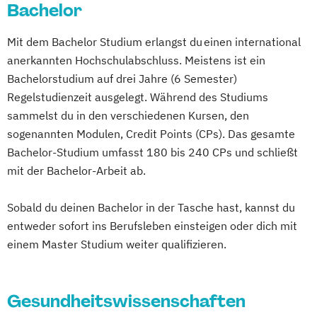
Pharmaproduktion
Bachelor
Gesundheits- & Krankenpflege
Professionals
Physiotherapie
Psychologie
Green Building - Design & Engineering
Wirtschaftsingenieurwesen
Mechatronik
Mit dem Bachelor Studium erlangst du einen international
Psychosoziale Beratung in Sozialer Arbeit
Green Engineering*
Hebammen
Mediation und Konfliktmanagement
anerkannten Hochschulabschluss. Meistens ist ein
Sicherheitsmanagement
Soziale Arbeit
Hebammenwissenschaft -
Mediendesign
Medieninformatik
Bachelorstudium auf drei Jahre (6 Semester)
Sozialmanagement
Salutophysiologie
Medienmanagement
Regelstudienzeit ausgelegt. Während des Studiums
Technische Redaktion und
Holztechnologie & Holzbau
Medizinische Informatik
Medizintechnik
sammelst du in den verschiedenen Kursen, den
Informationsdesign
Human-Computer Interaction
Modemanagement
sogenannten Modulen, Credit Points (CPs). Das gesamte
Tourismusmanagement
IT-Management & Consulting
Nachhaltiges Management
New Work
Bachelor-Studium umfasst 180 bis 240 CPs und schließt
Wirtschaftsinformatik
Industrial Informatics & Robotics
mit der Bachelor-Arbeit ab.
Online Marketing
Wirtschaftsinformatik - Schwerpunkt E-
Informationstechnik & System-
Online Marketing (DE/EN)
Business
Sobald du deinen Bachelor in der Tasche hast, kannst du
Management
Personalentwicklung
Wirtschaftsingenieurwesen
entweder sofort ins Berufsleben einsteigen oder dich mit
Innovation & Management im Tourismus
Personalmanagement
Wirtschaftspsychologie
Wirtschaftsrecht
einem Master Studium weiter qualifizieren.
Innovation & Management in Tourism
Personalmanagement (DE/EN)
Pflege
Wirtschaftsrecht mit internationalen
(Englisch)
Pflegemanagement
Pflegepädagogik
Aspekten
MultiMedia Art
Orthoptik
Physiotherapie
Gesundheitswissenschaften
Physiotherapie
Radiologietechnologie
Product Management (DE/EN)