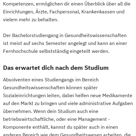
Kompetenzen, ermöglichen dir einen Überblick über all die
Sozialpädagogik und Inklusion
Einrichtungen, Ärzte, Fachpersonal, Krankenkassen und
Sportmanagement
vielem mehr zu behalten.
Supply Chain Management
Tourismusmanagement
UX Design
Der Bachelorstudiengang in Gesundheitswissenschaften
Umweltingenieurwesen
Vertragsrecht
ist meist auf sechs Semester angelegt und kann an einer
Wirtschaftsinformatik (DE/EN)
Fernhochschule selbstständig eingeteilt werden.
Wirtschaftsingenieurwesen
Wirtschaftsingenieurwesen Medizintechnik
Das erwartet dich nach dem Studium
Absolventen eines Studiengangs im Bereich
Wirtschaftspsychologie (DE/EN)
Gesundheitswissenschaften können später
Wirtschaftsrecht
Ökonom/in
Sozialeinrichtungen leiten, dabei helfen neue Medikamente
auf den Markt zu bringen und viele administrative Aufgaben
übernehmen. Wenn dein Studium auch eine
betriebswirtschaftliche, oder eine Management -
Komponente enthält, kannst du später auch in einen
anderen Bereich wie dem Gesundheitswesen arbeiten, die