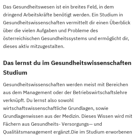
Realtime Art & Visual Effects
Produktdesign
Das Gesundheitswesen ist ein breites Feld, in dem
Retail & Technology
Projektmanagement (DE/EN)
dringend Arbeitskräfte benötigt werden. Ein Studium in
Smart Buildings in Smart Cities
Psychologie
Public Health
Gesundheitswissenschaften vermittelt dir einen Überblick
Soziale Arbeit
Soziale Innovation
über die vielen Aufgaben und Probleme des
Public Management
Unternehmensführung & Entrepreneurship
österreichischen Gesundheitssystems und ermöglicht dir,
Public Management für
dieses aktiv mitzugestalten.
Verwaltungsfachangestellte
Wirtschaftsinformatik & Digitale
Public Relations und Kommunikation
Das lernst du im Gesundheitswissenschaften
Transformation
Pädagogik
Pädagogik
Studium
Bildungsberatung und Leitung
Robotics (DE/EN)
Social Media
Gesundheitswissenschaften werden meist mit Bereichen
Software Engineering (EN)
aus dem Management oder der Betriebswirtschaftslehre
Softwareentwicklung (DE/EN)
verknüpft. Du lernst also sowohl
Soziale Arbeit
wirtschaftswissenschaftliche Grundlagen, sowie
Soziale Arbeit Schwerpunkt Kinder und
Grundlagenwissen aus der Medizin. Dieses Wissen wird mit
Fächern aus Gesundheits- Versorgungs— und
Jugendliche
Qualitätsmanagement ergänzt.Die im Studium erworbenen
Sozialmanagement