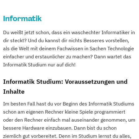
Cyber Security (DE/EN)
Soziologie - Zugänge zur
Data Management (DE/EN)
Gegenwartsgesellschaft
Informatik
DevOps und Cloud Computing (DE/EN)
Volkswirtschaft
Wirtschaftsinformatik
Digital Business (DE/EN)
Wirtschaftswissenschaft
Du weißt jetzt schon, dass ein waschechter Informatiker in
Digital Business Management
Wirtschaftswissenschaft für Ingenieur/-
dir steckt? Und du kannst dir nichts Besseres vorstellen,
Digital Entrepreneurship
Digital Health
innen und Naturwissenschaftler/-innen
als die Welt mit deinem Fachwissen in Sachen Technologie
Digital Innovation and Intrapreneurship
einfacher und erstaunlicher zu machen? Dann wartet das
(DE/EN)
Informatik Studium nur auf dich!
Digital Product Management
Digital Transformation Management -
Informatik Studium: Voraussetzungen und
Gesundheitswesen
Inhalte
Digitale Betriebswirtschaftslehre
Im besten Fall hast du vor Beginn des Informatik Studiums
Digitale Transformation
Diätetik
schon am eigenen Rechner kleine Spiele programmiert
E-Beratung in der Pädagogik
oder den Rechner einfach mal auseinander genommen, um
E-Commerce
Elektrotechnik
bessere Hardware einzubauen. Dann bist du schon
Engineering (DE/EN)
ziemlich gut vorbereitet. Denn im Studium lernst du alles,