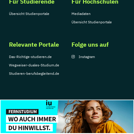
Für Studierende
Für Hochschulen
Sportmanagement
Supply Chain Management
Übersicht Studienportale
Mediadaten
Tourismusmanagement
UX Design
Übersicht Studienportale
Umweltingenieurwesen
Vertragsrecht
Wirtschaftsinformatik (DE/EN)
Wirtschaftsingenieurwesen
Relevante Portale
Folge uns auf
Wirtschaftsingenieurwesen Medizintechnik
Das-Richtige-studieren.de
Instagram
Wegweiser-duales-Studium.de
Wirtschaftspsychologie (DE/EN)
Studieren-berufsbegleitend.de
Wirtschaftsrecht
Ökonom/in
© Copyright 2026, TarGroup Media GmbH
Impressum
Über
Datenschutzerklärung
Nutzungsbedingungen
Barrier
uns