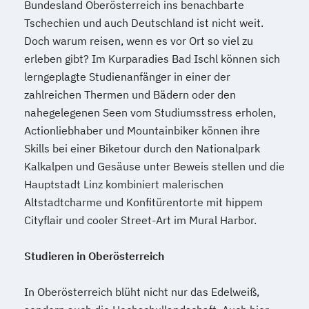
(DE/EN)
Bundesland Oberösterreich ins benachbarte
International Management (DE/EN)
Tschechien und auch Deutschland ist nicht weit.
Internationales Marketing
Doch warum reisen, wenn es vor Ort so viel zu
erleben gibt? Im Kurparadies Bad Ischl können sich
Journalismus und digitale Kommunikation
lerngeplagte Studienanfänger in einer der
Kindheitspädagogik
zahlreichen Thermen und Bädern oder den
Kindheitspädagogik für Erzieher:innen
nahegelegenen Seen vom Studiumsstress erholen,
Kommunikationsdesign
Actionliebhaber und Mountainbiker können ihre
Kommunikationspsychologie
Skills bei einer Biketour durch den Nationalpark
Kultur- und Medienpädagogik
Kalkalpen und Gesäuse unter Beweis stellen und die
Logistikmanagement
Logopädie
Hauptstadt Linz kombiniert malerischen
Machine Learning (EN)
Altstadtcharme und Konfitürentorte mit hippem
Management (DE/EN)
Marketing
Cityflair und cooler Street-Art im Mural Harbor.
Marketing und digitale Medien
Marketingmanagement
Maschinenbau
Studieren in Oberösterreich
Master of Business Administration (DE/EN)
In Oberösterreich blüht nicht nur das Edelweiß,