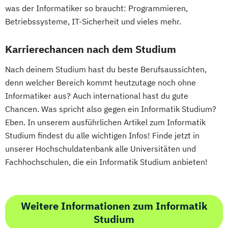
Entrepreneurship (DE/EN)
Ergotherapie
was der Informatiker so braucht: Programmieren,
Ernährungswissenschaften
Betriebssysteme, IT-Sicherheit und vieles mehr.
Erwachsenenbildung
Beratung und Personalentwicklung
Karrierechancen nach dem Studium
Eventmanagement
Facility Management
Nach deinem Studium hast du beste Berufsaussichten,
Finance
denn welcher Bereich kommt heutzutage noch ohne
Accounting und Taxation (DE/EN)
Informatiker aus? Auch international hast du gute
Finanzmanagement
Chancen. Was spricht also gegen ein Informatik Studium?
Finanzmanagement für Bankkaufleute
Eben. In unserem ausführlichen Artikel zum Informatik
Fintech
Fitnessökonomie
Game Design
Studium findest du alle wichtigen Infos! Finde jetzt in
Gartenbau
General Management
unserer Hochschuldatenbank alle Universitäten und
Gerontologie
Fachhochschulen, die ein Informatik Studium anbieten!
Gesundheits- und Pflegepädagogik
Gesundheitsmanagement
Gesundheitspsychologie
Weitere Informationen zum Informatik
Gesundheitspädagogik
Studium