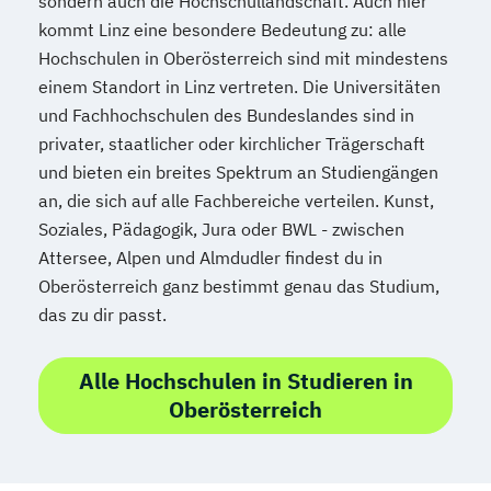
sondern auch die Hochschullandschaft. Auch hier
Mechatronik
kommt Linz eine besondere Bedeutung zu: alle
Mediation und Konfliktmanagement
Hochschulen in Oberösterreich sind mit mindestens
Mediendesign
Medieninformatik
einem Standort in Linz vertreten. Die Universitäten
Medienmanagement
und Fachhochschulen des Bundeslandes sind in
Medizinische Informatik
Medizintechnik
privater, staatlicher oder kirchlicher Trägerschaft
Modemanagement
und bieten ein breites Spektrum an Studiengängen
Nachhaltiges Management
New Work
an, die sich auf alle Fachbereiche verteilen. Kunst,
Online Marketing
Soziales, Pädagogik, Jura oder BWL - zwischen
Online Marketing (DE/EN)
Attersee, Alpen und Almdudler findest du in
Personalentwicklung
Oberösterreich ganz bestimmt genau das Studium,
Personalmanagement
das zu dir passt.
Personalmanagement (DE/EN)
Pflege
Pflegemanagement
Pflegepädagogik
Alle Hochschulen in Studieren in
Physiotherapie
Oberösterreich
Product Management (DE/EN)
Produktdesign