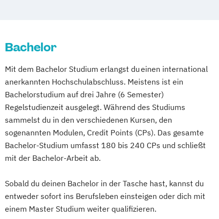
Betriebswirt/in im Pflegemanagement
Kulturwissenschaften
Master of Laws
Betriebswirtschaftslehre
Mathematik
Betriebswirtschaftslehre und Customer
Mathematisch-technische
Experience Management
Bachelor
Softwareentwicklung
Betriebswirtschaftslehre und Führung
Multimedia-Diplomstudium der
Mit dem Bachelor Studium erlangst du einen international
Betriebswirtschaftslehre – Industrial
Rechtswissenschaften
anerkannten Hochschulabschluss. Meistens ist ein
Management
Nawi-Tec für Schüler*innen
Bachelorstudium auf drei Jahre (6 Semester)
Betriebswirtschaftslehre – Office
Neuere deutsche Literatur im
Regelstudienzeit ausgelegt. Während des Studiums
Management
medienkulturellen Kontext
sammelst du in den verschiedenen Kursen, den
Business Administration (DE/EN)
Philosophie - Philosophie im europäischen
sogenannten Modulen, Credit Points (CPs). Das gesamte
Business Intelligence
Kontext
Bachelor-Studium umfasst 180 bis 240 CPs und schließt
Business Intelligence (DE/EN)
Politikwissenschaft – Regieren und
mit der Bachelor-Arbeit ab.
Cloud Computing
Coaching
Partizipation
Coaching und Supervision
Sobald du deinen Bachelor in der Tasche hast, kannst du
Politikwissenschaft
Computer Science (DE/EN)
Controlling
entweder sofort ins Berufsleben einsteigen oder dich mit
Verwaltungswissenschaft
Soziologie
Customer Centricity
einem Master Studium weiter qualifizieren.
Praktische Informatik
Psychologie