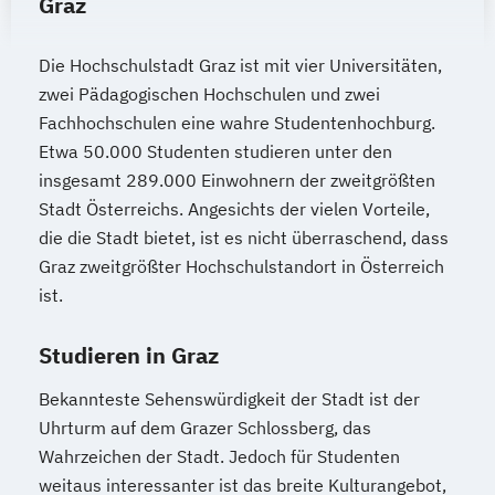
Graz
(DE/EN)
Sport und Eventmanagement
International Management (DE/EN)
Sportmanagement und Training
Internationales Marketing
Die Hochschulstadt Graz ist mit vier Universitäten,
System Test Engineering
zwei Pädagogischen Hochschulen und zwei
Journalismus und digitale Kommunikation
System Test Engineering
Fachhochschulen eine wahre Studentenhochburg.
Kindheitspädagogik
Studienrichtung im Masterstudiengang
Etwa 50.000 Studenten studieren unter den
Kindheitspädagogik für Erzieher:innen
Electronic Engineering
insgesamt 289.000 Einwohnern der zweitgrößten
Kommunikationsdesign
Technische Dokumentation
Stadt Österreichs. Angesichts der vielen Vorteile,
Kommunikationspsychologie
Versicherungsmanagement
die die Stadt bietet, ist es nicht überraschend, dass
Kultur- und Medienpädagogik
Visuelle Kommunikation und
Graz zweitgrößter Hochschulstandort in Österreich
Logistikmanagement
Logopädie
Bildmanagement
ist.
Machine Learning (EN)
Wirtschaftsinformatik
eHealth
Management (DE/EN)
Marketing
Studieren in Graz
Marketing und digitale Medien
Bekannteste Sehenswürdigkeit der Stadt ist der
Marketingmanagement
Maschinenbau
Uhrturm auf dem Grazer Schlossberg, das
Master of Business Administration (DE/EN)
Wahrzeichen der Stadt. Jedoch für Studenten
weitaus interessanter ist das breite Kulturangebot,