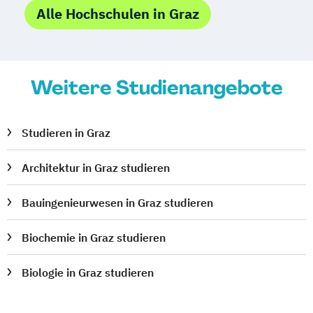
Projektmanagement (DE/EN)
Alle Hochschulen in Graz
Psychologie
Public Health
Public Management
Public Management für
Verwaltungsfachangestellte
Weitere Studienangebote
Public Relations und Kommunikation
Pädagogik
Pädagogik
Studieren in Graz
Bildungsberatung und Leitung
Robotics (DE/EN)
Social Media
Architektur in Graz studieren
Software Engineering (EN)
Softwareentwicklung (DE/EN)
Bauingenieurwesen in Graz studieren
Soziale Arbeit
Soziale Arbeit Schwerpunkt Kinder und
Biochemie in Graz studieren
Jugendliche
Biologie in Graz studieren
Sozialmanagement
Sozialpädagogik und Inklusion