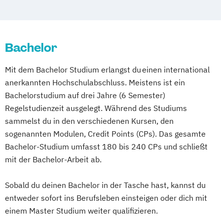
Betriebswirt/in im Pflegemanagement
Bauplanung und Bauwirtschaft
Betriebswirtschaftslehre
Biomedizinische Analytik
Betriebswirtschaftslehre und Customer
Communication Design
Experience Management
Bachelor
Content-Strategie / Content Strategy
Betriebswirtschaftslehre und Führung
Data Science and Artificial Intelligence
Mit dem Bachelor Studium erlangst du einen international
Betriebswirtschaftslehre – Industrial
Digital Entrepreneurship
Diätologie
anerkannten Hochschulabschluss. Meistens ist ein
Management
Electronics and Computer Engineering
Bachelorstudium auf drei Jahre (6 Semester)
Betriebswirtschaftslehre – Office
Elektronik und Computer Engineering
Regelstudienzeit ausgelegt. Während des Studiums
Management
Embedded Systems Engineering
sammelst du in den verschiedenen Kursen, den
Business Administration (DE/EN)
Studienrichtung im Masterstudiengang
sogenannten Modulen, Credit Points (CPs). Das gesamte
Business Intelligence
Electronic Engineering
Bachelor-Studium umfasst 180 bis 240 CPs und schließt
Business Intelligence (DE/EN)
Energie-
mit der Bachelor-Arbeit ab.
Cloud Computing
Coaching
Mobilitäts- und Umweltmanagement
Coaching und Supervision
Sobald du deinen Bachelor in der Tasche hast, kannst du
Energy Technologies
Computer Science (DE/EN)
Controlling
entweder sofort ins Berufsleben einsteigen oder dich mit
Engineering and Production Management
Customer Centricity
einem Master Studium weiter qualifizieren.
Ergotherapie