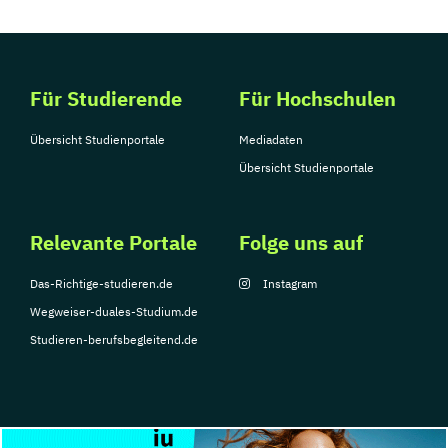
Sportmanagement
Supply Chain Management
Tourismusmanagement
UX Design
Umweltingenieurwesen
Vertragsrecht
Für Studierende
Für Hochschulen
Wirtschaftsinformatik (DE/EN)
Übersicht Studienportale
Wirtschaftsingenieurwesen
Mediadaten
Wirtschaftsingenieurwesen Medizintechnik
Übersicht Studienportale
Wirtschaftspsychologie (DE/EN)
Relevante Portale
Folge uns auf
Wirtschaftsrecht
Ökonom/in
Das-Richtige-studieren.de
Instagram
Wegweiser-duales-Studium.de
Studieren-berufsbegleitend.de