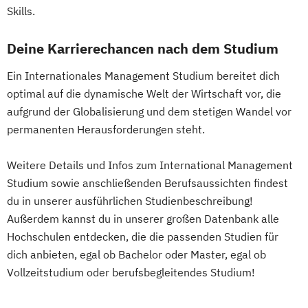
Entrepreneurship (DE/EN)
Ergotherapie
Industrial Design
Skills.
Ernährungswissenschaften
Industrielle Mechatronik
Erwachsenenbildung
Deine Karrierechancen nach dem Studium
Industriewirtschaft / Industrial
Beratung und Personalentwicklung
Management
Ein Internationales Management Studium bereitet dich
Eventmanagement
Facility Management
Informationsdesign
Interaction Design
optimal auf die dynamische Welt der Wirtschaft vor, die
Finance
International Industrial Management
aufgrund der Globalisierung und dem stetigen Wandel vor
Accounting und Taxation (DE/EN)
International Supply Management
permanenten Herausforderungen steht.
Finanzmanagement
Journalismus und Public Relations (PR)
Finanzmanagement für Bankkaufleute
Lebensmittel: Produkt- und
Weitere Details und Infos zum International Management
Fintech
Fitnessökonomie
Game Design
Prozessentwicklung
Studium sowie anschließenden Berufsaussichten findest
Gartenbau
General Management
Logopädie
Luftfahrt / Aviation
du in unserer ausführlichen Studienbeschreibung!
Gerontologie
Außerdem kannst du in unserer großen Datenbank alle
Luftverkehrsmanagement
Gesundheits- und Pflegepädagogik
Hochschulen entdecken, die die passenden Studien für
Management internationaler
Gesundheitsmanagement
dich anbieten, egal ob Bachelor oder Master, egal ob
Geschäftsprozesse
Gesundheitspsychologie
Vollzeitstudium oder berufsbegleitendes Studium!
Massenspektrometrie und molekulare
Gesundheitspädagogik
Analytik