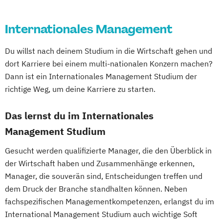
Cyber Security (DE/EN)
European Project and Public Management
Data Management (DE/EN)
Exhibition Design
Internationales Management
DevOps und Cloud Computing (DE/EN)
Fahrzeugtechnik / Automotive Engineering
Digital Business (DE/EN)
General Management
Du willst nach deinem Studium in die Wirtschaft gehen und
Digital Business Management
Gesundheits- und Krankenpflege
dort Karriere bei einem multi-nationalen Konzern machen?
Digital Entrepreneurship
Digital Health
Gesundheitsinformatik / eHealth
Dann ist ein Internationales Management Studium der
Digital Innovation and Intrapreneurship
Gesundheitsmanagement im Tourismus
richtige Weg, um deine Karriere zu starten.
(DE/EN)
Gesundheitsmanagement und Public
Digital Product Management
Das lernst du im Internationales
Health
Digital Transformation Management -
Gesundheitstourismus und
Management Studium
Gesundheitswesen
Freizeitmanagement
Gesucht werden qualifizierte Manager, die den Überblick in
Digitale Betriebswirtschaftslehre
Global Green and Social Business
der Wirtschaft haben und Zusammenhänge erkennen,
Digitale Transformation
Diätetik
Global Leadership and HR Management
Manager, die souverän sind, Entscheidungen treffen und
E-Beratung in der Pädagogik
Global Strategic Decision Making
dem Druck der Branche standhalten können. Neben
E-Commerce
Elektrotechnik
Hebammen
IT & Mobile Security
fachspezifischen Managementkompetenzen, erlangst du im
Engineering (DE/EN)
IT Architecture
IT-Recht & Management
International Management Studium auch wichtige Soft