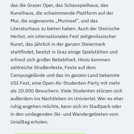
Mechatronik
das die Grazer Oper, das Schauspielhaus, das
Mediation und Konfliktmanagement
Kunsthaus, die schwimmende Plattform auf der
Mediendesign
Medieninformatik
Mur, die sogenannte „Murinsel“, und das
Medienmanagement
Literaturhaus zu bieten haben. Auch der Steirische
Medizinische Informatik
Medizintechnik
Herbst, ein internationales Fest zeitgenössischer
Modemanagement
Kunst, das jährlich in der ganzen Steiermark
Nachhaltiges Management
New Work
stattfindet, besitzt in Graz einige Spielstätten und
Online Marketing
erfreut sich großer Beliebtheit. Hinzu kommen
zahlreiche Straßenfeste, Feste auf dem
Online Marketing (DE/EN)
Campusgelände und das im ganzen Land bekannte
Personalentwicklung
USI-Fest, eine Open-Air-Studenten-Party mit mehr
Personalmanagement
als 20.000 Besuchern. Viele Studenten stürzen sich
Personalmanagement (DE/EN)
Pflege
außerdem ins Nachtleben im Univiertel. Wer es eher
Pflegemanagement
Pflegepädagogik
ruhig angehen möchte, kann sich im Stadtpark oder
Physiotherapie
in den umliegenden Ski- und Wandergebieten vom
Product Management (DE/EN)
Unialltag erholen.
Produktdesign